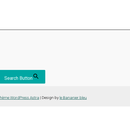
Search Button
hème WordPress Astra
| Design by
le Bananier bleu
nce la plus pertinente en mémorisant vos préférences et vos visites répét
es cookies" pour fournir un consentement contrôlé.