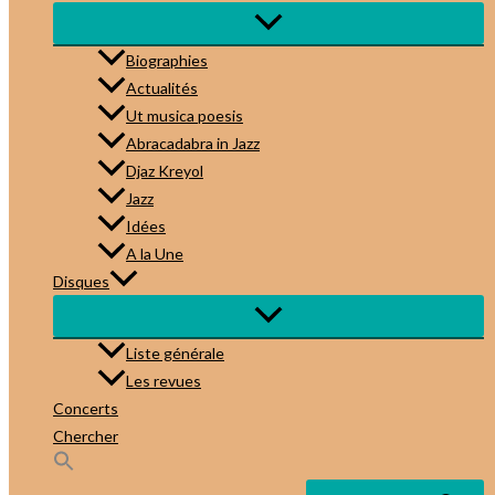
Biographies
Actualités
Ut musica poesis
Abracadabra in Jazz
Djaz Kreyol
Jazz
Idées
A la Une
Disques
Liste générale
Les revues
Concerts
Chercher