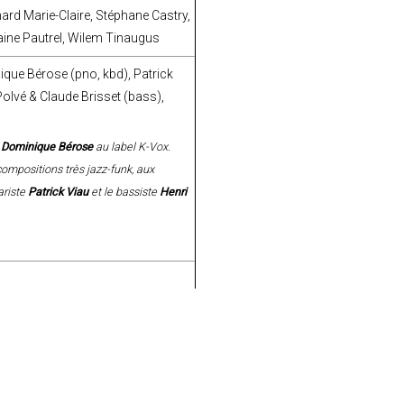
hard Marie-Claire, Stéphane Castry,
aine Pautrel, Wilem Tinaugus
ique Bérose (pno, kbd), Patrick
Polvé & Claude Brisset (bass),
e
Dominique Bérose
au label K-Vox.
compositions très jazz-funk, aux
ariste
Patrick Viau
et le bassiste
Henri