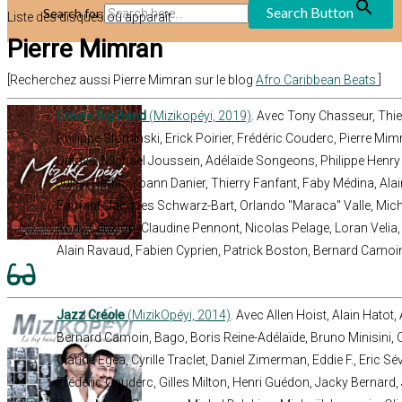
Search Button
Search for:
Liste des disques où apparaît
Pierre Mimran
[Recherchez aussi Pierre Mimran sur le blog
Afro Caribbean Beats
]
Créole Big Band
(Mizikopéyi, 2019)
. Avec Tony Chasseur, Thier
Philippe Slominski, Erick Poirier, Frédéric Couderc, Pierre Mimr
Defays, Michael Joussein, Adélaïde Songeons, Philippe Henry
Julien Raffin, Yoann Danier, Thierry Fanfant, Faby Médina, Ala
Fanfant, Jacques Schwarz-Bart, Orlando "Maraca" Valle, Miche
Rody Céréyon, Claudine Pennont, Nicolas Pelage, Loran Velia,
Alain Ravaud, Fabien Cyprien, Patrick Boston, Bernard Camoi
Jazz Créole
(MizikOpéyi, 2014)
. Avec Allen Hoist, Alain Hato
Bernard Camoin, Bago, Boris Reine-Adélaïde, Bruno Minisini, 
Claude Egéa, Cyrille Traclet, Daniel Zimerman, Eddie F., Eric Sév
Frédéric Couderc, Gilles Milton, Henri Guédon, Jacky Bernard,