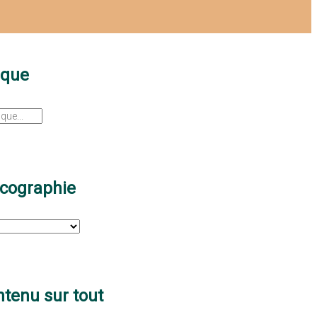
sque
scographie
tenu sur tout