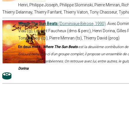
Henri, Philippe Joseph, Philippe Slominski, Pierre Mimran, Ric
Thierry Delannay, Thierry Fanfant, Thierry Vaton, Tony Chasseur, Typh
Where The Sun Beats
(Dominique Bérose, 1990)
. Avec Domin
Viau (g), Laurent Faucheux (dms & perc), Henri Dorina, Gilles 
Tony Russo (tp), Pierre Mimran (ts), Thierry David (prog)
En deux mots :
Where The Sun Beats
est la deuxième contribution d
Entouré cette fois-ci d’un groupe complet, il propose un ensemble de 
inspiration afro-caribéennes. On retrouve avec lui, entre autres, le guit
Dorina