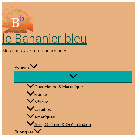
Aller
au
contenu
le Bananier bleu
Musiques jazz afro-caribéennes
Régions
Guadeloupe & Martinique
France
Afrique
Caraïbes
Amériques
Asie, Océanie & Océan Indien
Rubriques