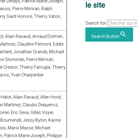
ier Defays, Patrick Marie-Joseph,
le site
sassis, Pierre Mimran, Ralph
rry Saint Honoré, Thierry Vaton,
Search for:
énot, Alain Ravaud, Arnaud Dolmen,
Search Button
Martinez, Claudine Pennont, Eddie
e Fanfant, Jonathan Grande, Michael
ppe Slominski, Pierre Mimran,
 Crestor, Thierry Farrugia, Thierry
uiros, Yvan Charpentier
 Hatot, Alain Ravaud, Allen Hoist,
n Martinez, Claudio Dequeiroz,
rier, Eric Seva, Gilles Voyer,
 Boumendil, Jessy Bylon, Karine
nçois, Mario Masse, Michael
n, Patrick Marie-Joseph, Philippe