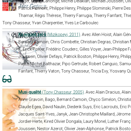
Roger, Mario Canonge, Michel Delakian, Michaël Joussein, Oliv
Patrick Pennont, Philippe Henry, Philippe Slominski, Pierre De
Thamar, Régis Thérese, Thierry Farrugia, Thierry Fanfant, Thie
Tony Chasseur, Yvan Charpentier, Yves Le Carboulec
Ka wouvè zel-li
(Mizikopeyi, 2011)
. Avec Allen Hoist, Alain G
Bernard Camoin, Chris Combette, Christian Degras, Christian 
F., Erick Poirier, Frédéric Couderc, Gilles Voyer, Jean-Philipp
Joussein, Olivier Defays, Patrick Boston, Philippe Henry, Phili
Pierre-Michel Balthazar, Pipo Gertrude, Robert Canguio, Samuel
Fanfant, Thierry Vaton, Tony Chasseur, Tricia Evy, Yosvany Q
Musi-qualité
(Tony Chasseur, 2005)
. Avec Alain Dracius, Alain
Anne Gravoin, Bago, Bernard Camoin, Chyco Siméon, Christia
Claude Egea, David Naulin, Diederik Suys, Eric Lacrouts, Eric Poi
Jacques Saint-Yves, Janyk, Jean-Christophe Maillard, Jérome
Jordier-Herte, Kired Olivier Dongala, Laury Monel, Luther Fra
Joussein, Nestor Azerot, Olivier Jean-Alphonse, Patrick Bosto