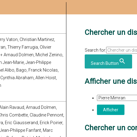
Chercher un di
ry Vaton, Christian Martinez,
an, Thierry Farrugia, Olivier
Search for:
 + Arnaud Dolmen, Michel Zenino,
in Jean-Marie, Jean-Philippe
Search Button
l Alibo, Bago, Franck Nicolas,
 Cynthia Abraham, Allen Hoist,
Afficher une di
n
t, Alain Ravaud, Arnaud Dolmen,
Chris Combette, Claudine Pennont,
a, Eric Giausserand, Erick Poirier,
Chercher un con
 Jean-Philippe Fanfant, Marc