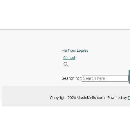
Mentions Légales
Contact
Search for:
Copyright 2026 MusicMetis.com | Powered by
T
Nous utilisons des cookies sur notre site Web pour vous offrir l'expérie
TOUS les cookies. Toutefois, vous pouvez modifier les "Paramètres d
Paramètres des cookies
Tout accepter