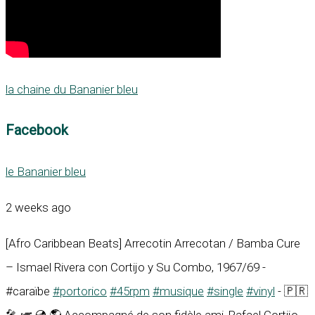
la chaine du Bananier bleu
Facebook
le Bananier bleu
2 weeks ago
[Afro Caribbean Beats] Arrecotin Arrecotan / Bamba Cure
– Ismael Rivera con Cortijo y Su Combo, 1967/69 -
#caraïbe
#portorico
#45rpm
#musique
#single
#vinyl
- 🇵🇷
🎤 🎺 💿 🌎 Accompagné de son fidèle ami, Rafael Cortijo,