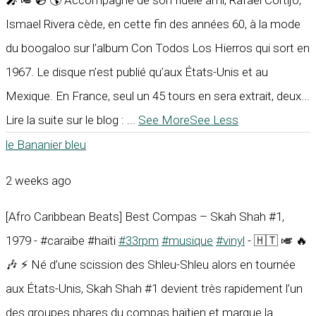
Ismael Rivera cède, en cette fin des années 60, à la mode
du boogaloo sur l’album Con Todos Los Hierros qui sort en
1967. Le disque n’est publié qu’aux États-Unis et au
Mexique. En France, seul un 45 tours en sera extrait, deux...
Lire la suite sur le blog :
...
See More
See Less
le Bananier bleu
2 weeks ago
[Afro Caribbean Beats] Best Compas – Skah Shah #1,
1979 - #caraïbe #haïti
#33rpm
#musique
#vinyl
- 🇭🇹 🎺 🔥
🎶 ⚡ Né d’une scission des Shleu-Shleu alors en tournée
aux États-Unis, Skah Shah #1 devient très rapidement l’un
des groupes phares du compas haïtien et marque la