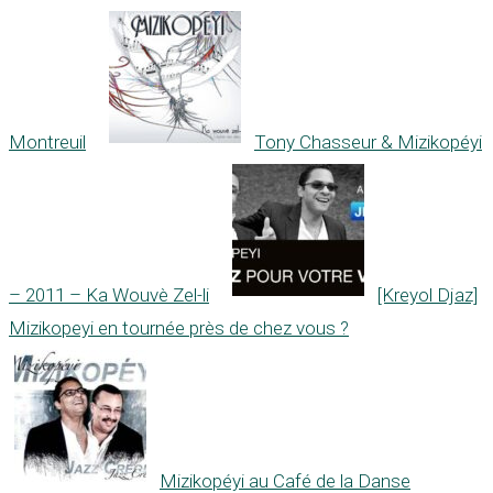
Montreuil
Tony Chasseur & Mizikopéyi
– 2011 – Ka Wouvè Zel-li
[Kreyol Djaz]
Mizikopeyi en tournée près de chez vous ?
Mizikopéyi au Café de la Danse