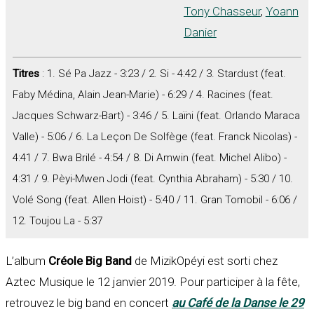
Tony Chasseur
,
Yoann
Danier
Titres
: 1. Sé Pa Jazz - 3:23 / 2. Si - 4:42 / 3. Stardust (feat.
Faby Médina, Alain Jean-Marie) - 6:29 / 4. Racines (feat.
Jacques Schwarz-Bart) - 3:46 / 5. Laïni (feat. Orlando Maraca
Valle) - 5:06 / 6. La Leçon De Solfège (feat. Franck Nicolas) -
4:41 / 7. Bwa Brilé - 4:54 / 8. Di Amwin (feat. Michel Alibo) -
4:31 / 9. Pèyi-Mwen Jodi (feat. Cynthia Abraham) - 5:30 / 10.
Volé Song (feat. Allen Hoist) - 5:40 / 11. Gran Tomobil - 6:06 /
12. Toujou La - 5:37
L’album
Créole Big Band
de MizikOpéyi est sorti chez
Aztec Musique le 12 janvier 2019. Pour participer à la fête,
retrouvez le big band en concert
au Café de la Danse le 29