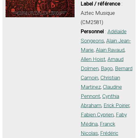
Label / référence
:
Aztec Musique
(CM2581)
Personnel
:
Adélaïde
Songeons
,
Alain Jean-
Marie
,
Alain Ravaud
,
Allen Hoist
,
Arnaud
Dolmen
,
Bago
,
Bernard
Camoin
,
Christian
Martinez
,
Claudine
Pennont
,
Cynthia
Abraham
,
Erick Poirier
,
Fabien Cyprien
,
Faby
Médina
,
Franck
Nicolas
,
Frédéric