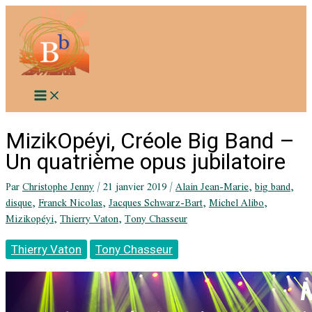
Aller
au
contenu
MizikOpéyi, Créole Big Band –
Un quatrième opus jubilatoire
Par
Christophe Jenny
/
21 janvier 2019
/
Alain Jean-Marie
,
big band
,
disque
,
Franck Nicolas
,
Jacques Schwarz-Bart
,
Michel Alibo
,
Mizikopéyi
,
Thierry Vaton
,
Tony Chasseur
Thierry Vaton
Tony Chasseur