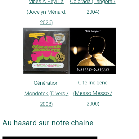
Vibes A Péyi La
Colorada (Tangora /
(Jocelyn Ménard,
2004)
2026)
Cité Indigène
Génération
(Messo Messo /
Mondotek (Divers /
2000)
2008)
Au hasard sur notre chaine