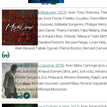
Créole Big Band
(Mizikopéyi, 2019)
. Avec Tony Chasseur, Thier
Philippe Slominski, Erick Poirier, Frédéric Couderc, Pierre Mimr
Defays, Michael Joussein, Adélaïde Songeons, Philippe Henry
Julien Raffin, Yoann Danier, Thierry Fanfant, Faby Médina, Ala
Fanfant, Jacques Schwarz-Bart, Orlando "Maraca" Valle, Miche
Rody Céréyon, Claudine Pennont, Nicolas Pelage, Loran Velia,
Alain Ravaud, Fabien Cyprien, Patrick Boston, Bernard Camoi
Zouk Out
(Mario Canonge, 2018)
. Avec Mario Canonge (pno, pe
perc, bck vcls), Arnaud Dolmen (dms, perc, bck vcls), Adrian
Annick Tangorra, Eric Pédurand, Winston Berkeley, Ralph Lavit
Woodson, Michael Joussein, Laurent Maur, Ricardo Izquierdo
Rakotomavo & Michael Mossman.
Tonbé Lévé
(Arnaud Dolmen quartet, 2017)
. Avec Arnaud Dol