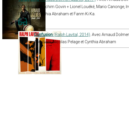
Sanchez & Joachim Govin + Lionel Louéké, Mario Canonge, Ir
Pédurand, Cynthia Abraham et Fanm Ki Ka.
Confusion
(Ralph Lavital, 2014)
. Avec Arnaud Dolmen
Abraham, Nicolas Pelage et Cynthia Abraham