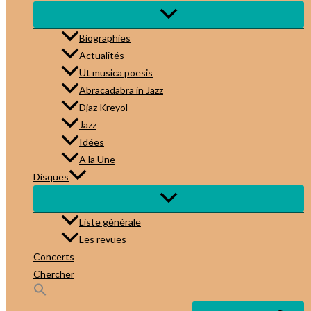
Biographies
Actualités
Ut musica poesis
Abracadabra in Jazz
Djaz Kreyol
Jazz
Idées
A la Une
Disques
Liste générale
Les revues
Concerts
Chercher