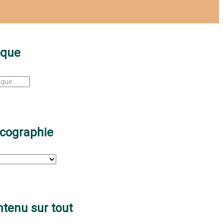
sque
scographie
tenu sur tout