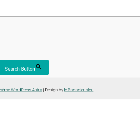
Search Button
hème WordPress Astra
| Design by
le Bananier bleu
nce la plus pertinente en mémorisant vos préférences et vos visites répét
es cookies" pour fournir un consentement contrôlé.