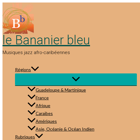
Aller
au
contenu
le Bananier bleu
Musiques jazz afro-caribéennes
Régions
Guadeloupe & Martinique
France
Afrique
Caraïbes
Amériques
Asie, Océanie & Océan Indien
Rubriques