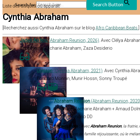
Search Button
Search for:
Liste des disques où apparaît
Cynthia Abraham
[Recherchez aussi Cynthia Abraham sur le blog
Afro Caribbean Beats
]
Jaden An Nou
(Abraham Reunion, 2026)
. Avec Clélya Abrah
Boristheme, Zacharie Abraham, Zaza Desiderio
Unisson
(Cynthia Abraham, 2021)
. Avec Cynthia Abr
Edouard Monnin, Munir Hossn, Sonny Troupé
Abraham Reunion
(Abraham Reunion, 2020
Abraham, Zacharie Abraham + Arnaud Dolmen
Adriano Tenório DD
En deux mots :
Avec
Abraham Reunion
, la fratri
à une réunion de famille réjouissante, où le mélan