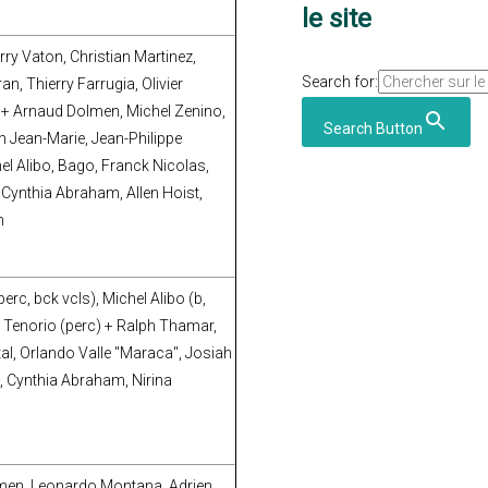
le site
ry Vaton, Christian Martinez,
Search for:
an, Thierry Farrugia, Olivier
 + Arnaud Dolmen, Michel Zenino,
Search Button
in Jean-Marie, Jean-Philippe
l Alibo, Bago, Franck Nicolas,
 Cynthia Abraham, Allen Hoist,
n
rc, bck vcls), Michel Alibo (b,
o Tenorio (perc) + Ralph Thamar,
al, Orlando Valle "Maraca", Josiah
, Cynthia Abraham, Nirina
men, Leonardo Montana, Adrien