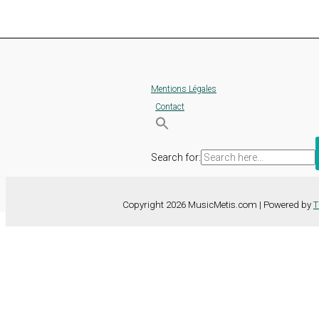
Mentions Légales
Contact
Search for:
Copyright 2026 MusicMetis.com | Powered by
T
Nous utilisons des cookies sur notre site Web pour vous offrir l'expérie
TOUS les cookies. Toutefois, vous pouvez modifier les "Paramètres d
Paramètres des cookies
Tout accepter