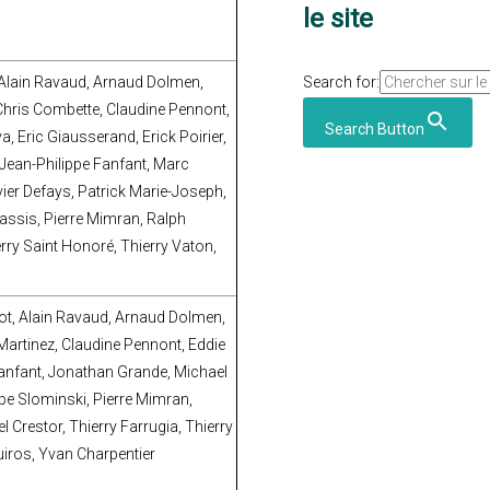
le site
t, Alain Ravaud, Arnaud Dolmen,
Search for:
Chris Combette, Claudine Pennont,
Search Button
a, Eric Giausserand, Erick Poirier,
 Jean-Philippe Fanfant, Marc
ier Defays, Patrick Marie-Joseph,
sassis, Pierre Mimran, Ralph
rry Saint Honoré, Thierry Vaton,
énot, Alain Ravaud, Arnaud Dolmen,
Martinez, Claudine Pennont, Eddie
e Fanfant, Jonathan Grande, Michael
ppe Slominski, Pierre Mimran,
 Crestor, Thierry Farrugia, Thierry
uiros, Yvan Charpentier