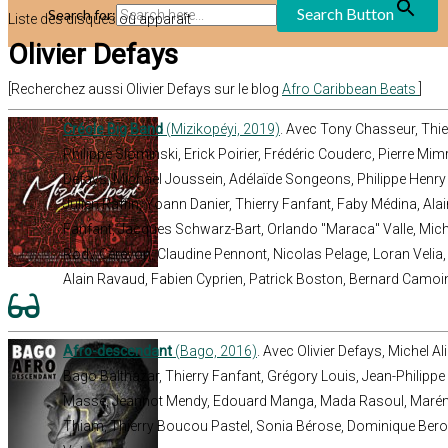
Search Button
Search for:
Liste des disques où apparaît
Olivier Defays
[Recherchez aussi Olivier Defays sur le blog
Afro Caribbean Beats
]
Créole Big Band
(Mizikopéyi, 2019)
. Avec Tony Chasseur, Thier
Philippe Slominski, Erick Poirier, Frédéric Couderc, Pierre Mimr
Defays, Michael Joussein, Adélaïde Songeons, Philippe Henry
Julien Raffin, Yoann Danier, Thierry Fanfant, Faby Médina, Ala
Fanfant, Jacques Schwarz-Bart, Orlando "Maraca" Valle, Miche
Rody Céréyon, Claudine Pennont, Nicolas Pelage, Loran Velia,
Alain Ravaud, Fabien Cyprien, Patrick Boston, Bernard Camoi
Afro-descendant
(Bago, 2016)
. Avec Olivier Defays, Michel A
Bago Balthazar, Thierry Fanfant, Grégory Louis, Jean-Philip
Masse, Jeannot Mendy, Edouard Manga, Mada Rasoul, Maréma
Thiam, Thierry Boucou Pastel, Sonia Bérose, Dominique Beros