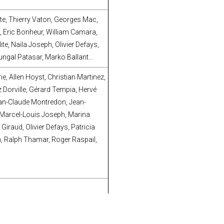
te, Thierry Vaton, Georges Mac,
, Eric Bonheur, William Camara,
e, Naila Joseph, Olivier Defays,
Mungal Patasar, Marko Ballant…
rie, Allen Hoyst, Christian Martinez,
z Dorville, Gérard Tempia, Hervé
ean-Claude Montredon, Jean-
 Marcel-Louis Joseph, Marina
Giraud, Olivier Defays, Patricia
in, Ralph Thamar, Roger Raspail,