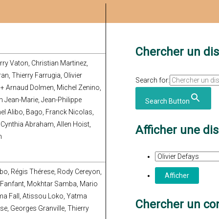
Chercher un di
ry Vaton, Christian Martinez,
an, Thierry Farrugia, Olivier
Search for:
 + Arnaud Dolmen, Michel Zenino,
in Jean-Marie, Jean-Philippe
Search Button
l Alibo, Bago, Franck Nicolas,
 Cynthia Abraham, Allen Hoist,
Afficher une di
n
libo, Régis Thérese, Rody Cereyon,
pe Fanfant, Mokhtar Samba, Mario
 Fall, Atissou Loko, Yatma
Chercher un con
e, Georges Granville, Thierry