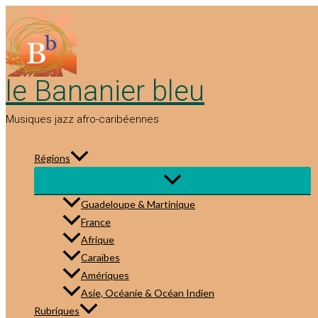
Aller
au
contenu
le Bananier bleu
Musiques jazz afro-caribéennes
Régions
Guadeloupe & Martinique
France
Afrique
Caraïbes
Amériques
Asie, Océanie & Océan Indien
Rubriques