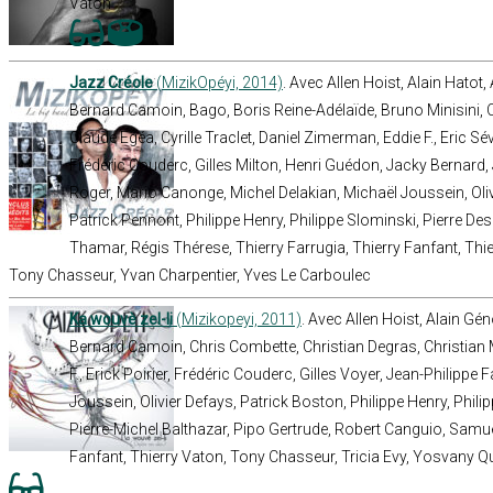
Vaton
Jazz Créole
(MizikOpéyi, 2014)
. Avec Allen Hoist, Alain Hato
Bernard Camoin, Bago, Boris Reine-Adélaïde, Bruno Minisini, 
Claude Egéa, Cyrille Traclet, Daniel Zimerman, Eddie F., Eric Sév
Frédéric Couderc, Gilles Milton, Henri Guédon, Jacky Bernard,
Roger, Mario Canonge, Michel Delakian, Michaël Joussein, Oliv
Patrick Pennont, Philippe Henry, Philippe Slominski, Pierre De
Thamar, Régis Thérese, Thierry Farrugia, Thierry Fanfant, Thie
Tony Chasseur, Yvan Charpentier, Yves Le Carboulec
Ka wouvè zel-li
(Mizikopeyi, 2011)
. Avec Allen Hoist, Alain G
Bernard Camoin, Chris Combette, Christian Degras, Christian 
F., Erick Poirier, Frédéric Couderc, Gilles Voyer, Jean-Philipp
Joussein, Olivier Defays, Patrick Boston, Philippe Henry, Phili
Pierre-Michel Balthazar, Pipo Gertrude, Robert Canguio, Samuel
Fanfant, Thierry Vaton, Tony Chasseur, Tricia Evy, Yosvany Q