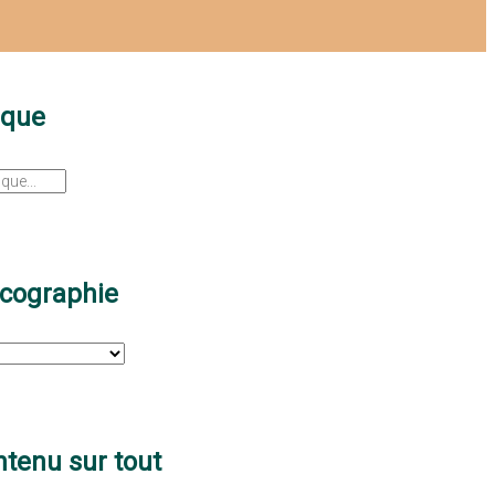
sque
scographie
tenu sur tout