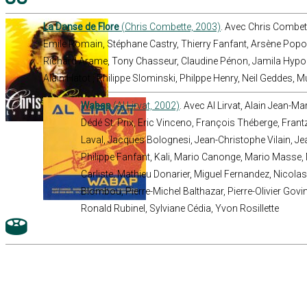
La Danse de Flore
(Chris Combette, 2003)
. Avec Chris Combet
Emile Romain, Stéphane Castry, Thierry Fanfant, Arsène Popo
Richard Arame, Tony Chasseur, Claudine Pénon, Jamila Hypolit
Alain Hatot , Philippe Slominski, Philppe Henry, Neil Geddes, 
Wabap
(Al Lirvat, 2002)
. Avec Al Lirvat, Alain Jean-Ma
Dédé St. Prix, Eric Vinceno, François Théberge, Frant
Laval, Jacques Bolognesi, Jean-Christophe Vilain, J
Philippe Fanfant, Kali, Mario Canonge, Mario Masse,
Carliste, Mathieu Donarier, Miguel Fernandez, Nicolas 
Blombou, Pierre-Michel Balthazar, Pierre-Olivier Gov
Ronald Rubinel, Sylviane Cédia, Yvon Rosillette