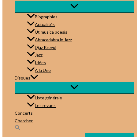
Biographies
Actualités
Ut musica poesis
Abracadabra in Jazz
Djaz Kreyol
Jazz
Idées
A la Une
Disques
Liste générale
Les revues
Concerts
Chercher