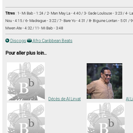
Titres
: 1- Mi Bab - 1:24 / 2- Man May La - 4:40 / 3- Gade Loulouse - 3:23 / 4- 
Nou - 4:15 / 6- Madrague - 3:22 / 7- Bare Yo - 4:31 / 8- Biguine Lontan - 5:01 
Mwen Ate - 4:32 / 11- Mi Bab - 3:48
Discogs
Afro Caribbean Beats
Pour aller plus loin...
Décès de Al Lirvat
Al 