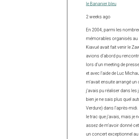
le Bananier bleu
2 weeks ago
En 2004, parmi les nombre
mémorables organisés au C
Kiavué avait fait venir le Z
avions d’abord pu rencontr
lors d’un meeting de press
et avec l’aide de Luc Micha
m’avait ensuite arrangé un 
j’avais pu réaliser dans les
bien je ne sais plus quel aut
Verdure) dans l’après-midi.
le trac que j’avais, mais je 
assez de m’avoir donné cette
un concert exceptionnel au 