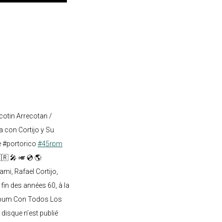
cotin Arrecotan /
 con Cortijo y Su
e #portorico
#45rpm
🇷 🎤 🎺 💿 🌎
mi, Rafael Cortijo,
 fin des années 60, à la
lbum Con Todos Los
 disque n’est publié