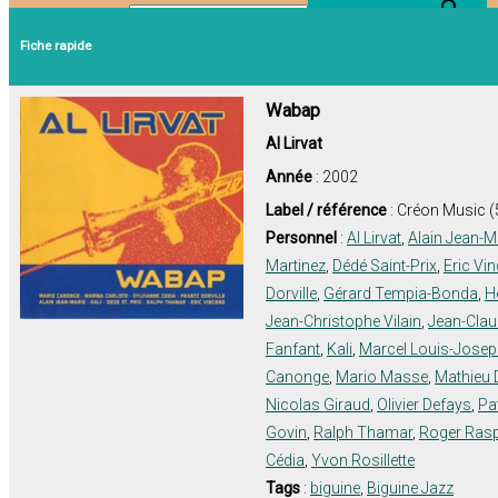
Search Button
Search for:
Fiche rapide
Wabap
Al Lirvat
Année
: 2002
Label / référence
: Créon Music 
Personnel
:
Al Lirvat
,
Alain Jean-M
Martinez
,
Dédé Saint-Prix
,
Eric Vi
Dorville
,
Gérard Tempia-Bonda
,
H
Jean-Christophe Vilain
,
Jean-Cla
Fanfant
,
Kali
,
Marcel Louis-Jose
Canonge
,
Mario Masse
,
Mathieu 
Nicolas Giraud
,
Olivier Defays
,
Pa
Govin
,
Ralph Thamar
,
Roger Rasp
Cédia
,
Yvon Rosillette
Tags
:
biguine
,
Biguine Jazz