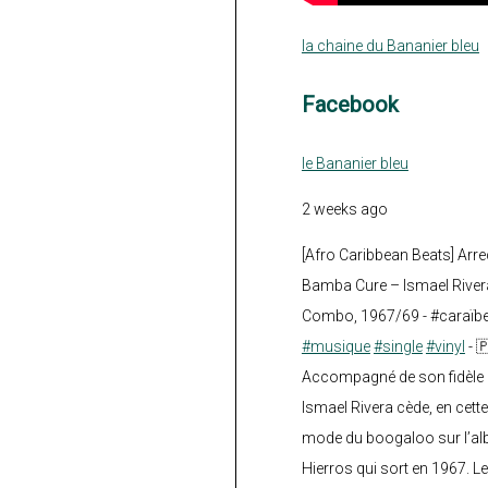
la chaine du Bananier bleu
Facebook
le Bananier bleu
2 weeks ago
[Afro Caribbean Beats] Arre
Bamba Cure – Ismael Rivera
Combo, 1967/69 - #caraïb
#musique
#single
#vinyl
- 
Accompagné de son fidèle a
Ismael Rivera cède, en cette
mode du boogaloo sur l’a
Hierros qui sort en 1967. Le