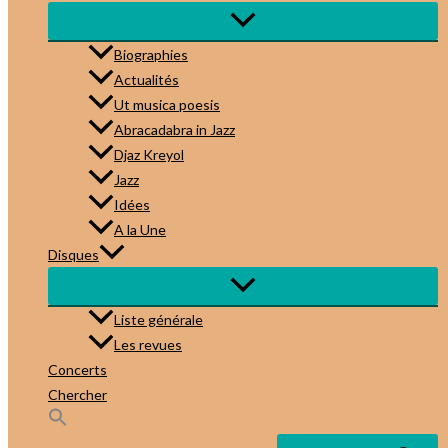
Biographies
Actualités
Ut musica poesis
Abracadabra in Jazz
Djaz Kreyol
Jazz
Idées
A la Une
Disques
Liste générale
Les revues
Concerts
Chercher