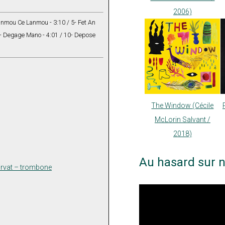
2006)
Lanmou Ce Lanmou - 3:10 / 5- Fet An
/ 9- Degage Mano - 4:01 / 10- Depose
The Window (Cécile
McLorin Salvant /
2018)
Au hasard sur n
Lirvat – trombone