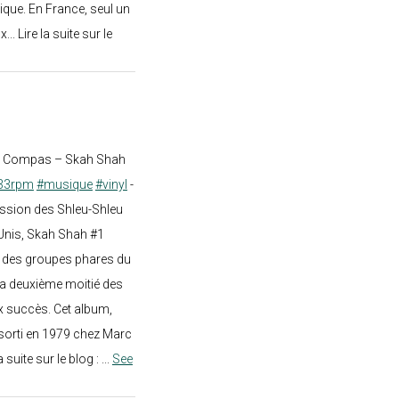
ique. En France, seul un
.. Lire la suite sur le
st Compas – Skah Shah
33rpm
#musique
#vinyl
-
ission des Shleu-Shleu
-Unis, Skah Shah #1
un des groupes phares du
a deuxième moitié des
 succès. Cet album,
sorti en 1979 chez Marc
a suite sur le blog :
...
See