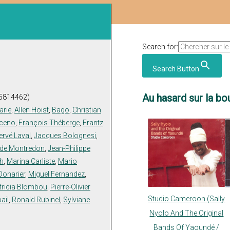
Search for:
Search Button
Au hasard sur la bou
(5814462)
arie
,
Allen Hoist
,
Bago
,
Christian
nceno
,
François Théberge
,
Frantz
ervé Laval
,
Jacques Bolognesi
,
ude Montredon
,
Jean-Philippe
ph
,
Marina Carliste
,
Mario
Donarier
,
Miguel Fernandez
,
tricia Blombou
,
Pierre-Olivier
Studio Cameroon (Sally
ail
,
Ronald Rubinel
,
Sylviane
Nyolo And The Original
Bands Of Yaoundé /