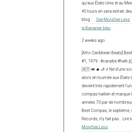
qu’aux États-Unis et au Mex
45 tours en sera extrait, deux.
blog :
...
See More
See Less
le Bananier bleu
2 weeks ago
[Afro Caribbean Beats] Be
#1, 1979 - #caraïbe #haïti
#
🇭🇹 🎺 🔥 🎶 ⚡ Né d’une sc
alors en tournée aux États
devient très rapidement l’
compas haïtien et marque l
années 70 par de nombreux
Best Compas, le septième, 
Records, n’y fait pas... Lire l
More
See Less