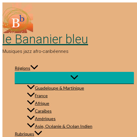
Aller
au
contenu
le Bananier bleu
Musiques jazz afro-caribéennes
Régions
Guadeloupe & Martinique
France
Afrique
Caraïbes
Amériques
Asie, Océanie & Océan Indien
Rubriques