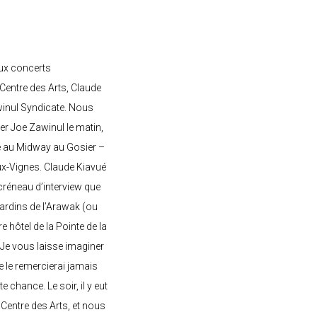
ux concerts
entre des Arts, Claude
awinul Syndicate. Nous
er Joe Zawinul le matin,
e au Midway au Gosier –
ux-Vignes. Claude Kiavué
créneau d’interview que
 jardins de l’Arawak (ou
re hôtel de la Pointe de la
 Je vous laisse imaginer
ne le remercierai jamais
 chance. Le soir, il y eut
Centre des Arts, et nous