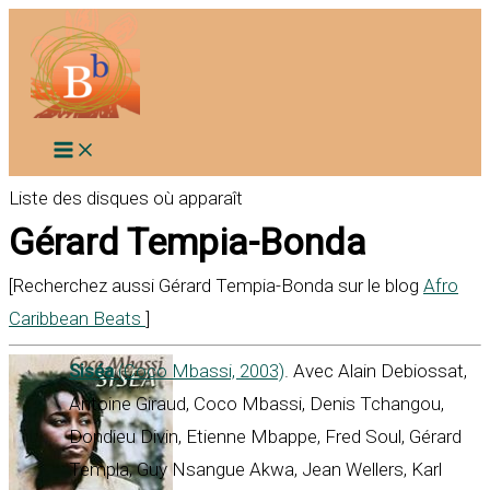
Aller
au
contenu
Liste des disques où apparaît
Gérard Tempia-Bonda
[Recherchez aussi Gérard Tempia-Bonda sur le blog
Afro
Caribbean Beats
]
Siséa
(Coco Mbassi, 2003)
. Avec Alain Debiossat,
Antoine Giraud, Coco Mbassi, Denis Tchangou,
Dondieu Divin, Etienne Mbappe, Fred Soul, Gérard
Templa, Guy Nsangue Akwa, Jean Wellers, Karl