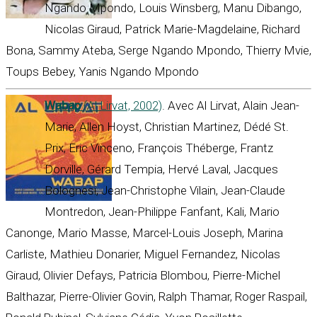
Ngando Mpondo, Louis Winsberg, Manu Dibango,
Nicolas Giraud, Patrick Marie-Magdelaine, Richard
Bona, Sammy Ateba, Serge Ngando Mpondo, Thierry Mvie,
Toups Bebey, Yanis Ngando Mpondo
Wabap
(Al Lirvat, 2002)
. Avec Al Lirvat, Alain Jean-
Marie, Allen Hoyst, Christian Martinez, Dédé St.
Prix, Eric Vinceno, François Théberge, Frantz
Dorville, Gérard Tempia, Hervé Laval, Jacques
Bolognesi, Jean-Christophe Vilain, Jean-Claude
Montredon, Jean-Philippe Fanfant, Kali, Mario
Canonge, Mario Masse, Marcel-Louis Joseph, Marina
Carliste, Mathieu Donarier, Miguel Fernandez, Nicolas
Giraud, Olivier Defays, Patricia Blombou, Pierre-Michel
Balthazar, Pierre-Olivier Govin, Ralph Thamar, Roger Raspail,