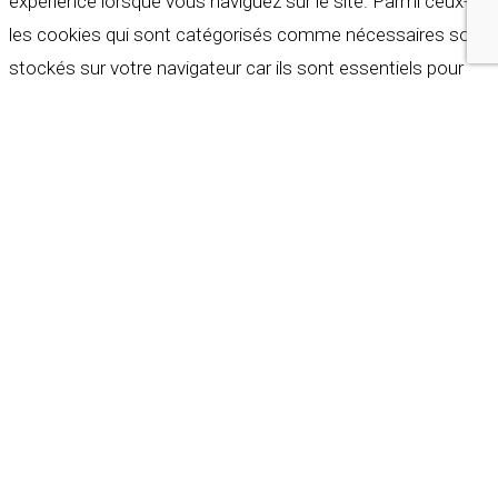
expérience lorsque vous naviguez sur le site. Parmi ceux-ci,
les cookies qui sont catégorisés comme nécessaires sont
stockés sur votre navigateur car ils sont essentiels pour
les fonctionnalités de base du site web. Nous utilisons
également des cookies tiers qui nous aident à analyser et à
comprendre comment vous utilisez ce site web. Ces
cookies ne seront stockés dans votre navigateur qu'avec
votre consentement. Vous avez également la possibilité de
refuser ces cookies. Mais la désactivation de certains de
ces cookies peut affecter votre expérience de navigation.
Indispensables
Indispensables
Toujours activé
Necessary cookies are absolutely essential for the
website to function properly. These cookies ensure basic