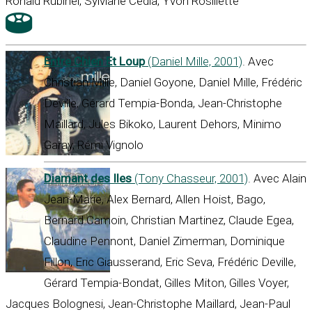
Ronald Rubinel, Sylviane Cédia, Yvon Rosillette
Entre Chien Et Loup
(Daniel Mille, 2001)
. Avec
Christian Mille, Daniel Goyone, Daniel Mille, Frédéric
Deville, Gérard Tempia-Bonda, Jean-Christophe
Maillard, Jules Bikoko, Laurent Dehors, Minimo
Garay, Rémi Vignolo
Diamant des Iles
(Tony Chasseur, 2001)
. Avec Alain
Jean-Marie, Alex Bernard, Allen Hoist, Bago,
Bernard Camoin, Christian Martinez, Claude Egea,
Claudine Pennont, Daniel Zimerman, Dominique
Fillon, Eric Giausserand, Eric Seva, Frédéric Deville,
Gérard Tempia-Bondat, Gilles Miton, Gilles Voyer,
Jacques Bolognesi, Jean-Christophe Maillard, Jean-Paul