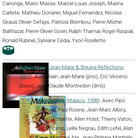
Canonge, Mario Masse, Marcel-Louis Joseph, Marina
Carliste, Mathieu Donarier, Miguel Fernandez, Nicolas
Giraud, Olivier Defays, Patricia Blombou, Pierre-Michel
Balthazar, Pierre-Olivier Govin, Ralph Thamar, Roger Raspail,
Ronald Rubinel, Sylviane Cédia, Yvon Rosillette
Delirio
(Alain Jean-Marie & Biguine Reflections,
2000)
. Avec Alain Jean-Marie (pno), Eric Vinceno
(bass), Jean-Claude Montredon (dms)
Marronnage
(Malavoi, 1998)
. Avec Pipo
Gertrude, Paul Rosine, Jean-Marc Albicy,
Chris Combette, Allen Hoist, Thierry Vaton,
Eric Vinceno, Leilla Negrau, Edith Lefel, Alan
Cavé, Marijosé Alie, Jean-Philippe Marthély,