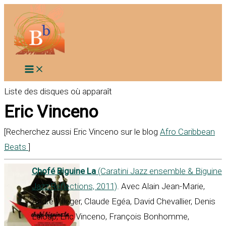
Aller
au
contenu
Liste des disques où apparaît
Eric Vinceno
[Recherchez aussi Eric Vinceno sur le blog
Afro Caribbean
Beats
]
Chofé Biguine La
(Caratini Jazz ensemble & Biguine
Jazz Reflections, 2011)
. Avec Alain Jean-Marie,
André Villeger, Claude Egéa, David Chevallier, Denis
Leloup, Eric Vinceno, François Bonhomme,