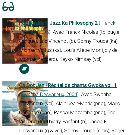
Papillon Ka – Jazz Ka Philosophy 2
(Franck
Nicolas, 2005)
. Avec Franck Nicolas (tp, bugle,
conque), Eric Vincenot (b), Sonny Troupé (ka),
Michael Voitus (ka), Louis Allèbe Montjoly de
Montaigne (perc), Keyko Nimsay (vcl)
On Dot Jan ! Récital de chants Gwoka vol. 1
(Swanha Desvarieux, 2004)
. Avec Swanha
Desvarieux (vcl), Alain Jean-Marie (pno), Mario
Canonge (pno), Pascal Mazamba (pno), Eric
Vinceno (b), Thierry Fanfant (b), Jacob F.
Desvarieux (g & vcl), Sonny Troupé (dms), Roger