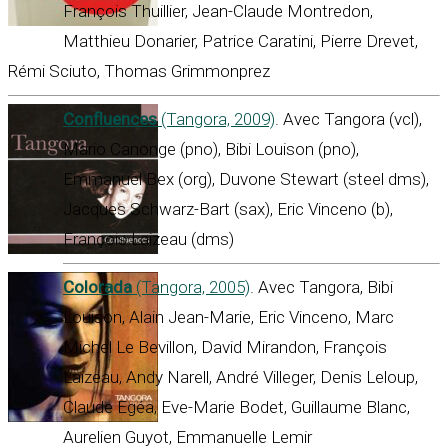
François Thuillier, Jean-Claude Montredon,
Matthieu Donarier, Patrice Caratini, Pierre Drevet,
Rémi Sciuto, Thomas Grimmonprez
Confluences
(Tangora, 2009)
. Avec Tangora (vcl),
Mario Canonge (pno), Bibi Louison (pno),
Emmanuel Bex (org), Duvone Stewart (steel dms),
Jacques Schwarz-Bart (sax), Eric Vinceno (b),
François Laizeau (dms)
Colorada
(Tangora, 2005)
. Avec Tangora, Bibi
Louison, Alain Jean-Marie, Eric Vinceno, Marc
Michel Le Bevillon, David Mirandon, François
Laizeau, Andy Narell, André Villeger, Denis Leloup,
Claude Egéa, Eve-Marie Bodet, Guillaume Blanc,
Aurelien Guyot, Emmanuelle Lemir