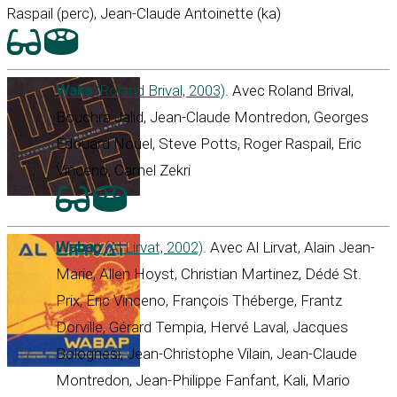
Raspail (perc), Jean-Claude Antoinette (ka)
Waka
(Roland Brival, 2003)
. Avec Roland Brival,
Bouchra Jalid, Jean-Claude Montredon, Georges
Edouard Nouel, Steve Potts, Roger Raspail, Eric
Vinceno, Camel Zekri
Wabap
(Al Lirvat, 2002)
. Avec Al Lirvat, Alain Jean-
Marie, Allen Hoyst, Christian Martinez, Dédé St.
Prix, Eric Vinceno, François Théberge, Frantz
Dorville, Gérard Tempia, Hervé Laval, Jacques
Bolognesi, Jean-Christophe Vilain, Jean-Claude
Montredon, Jean-Philippe Fanfant, Kali, Mario