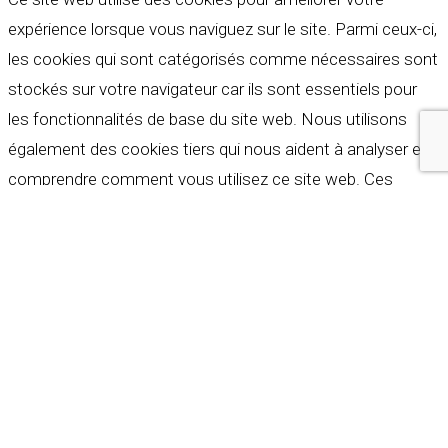
expérience lorsque vous naviguez sur le site. Parmi ceux-ci,
les cookies qui sont catégorisés comme nécessaires sont
stockés sur votre navigateur car ils sont essentiels pour
les fonctionnalités de base du site web. Nous utilisons
également des cookies tiers qui nous aident à analyser et à
comprendre comment vous utilisez ce site web. Ces
cookies ne seront stockés dans votre navigateur qu'avec
votre consentement. Vous avez également la possibilité de
refuser ces cookies. Mais la désactivation de certains de
ces cookies peut affecter votre expérience de navigation.
Indispensables
Indispensables
Toujours activé
Necessary cookies are absolutely essential for the