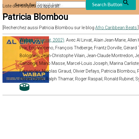
Search Button
Search for:
Liste des disques où apparaît
Patricia Blombou
[Recherchez aussi Patricia Blombou sur le blog
Afro Caribbean Beats
]
Wabap
(Al Lirvat, 2002)
. Avec Al Lirvat, Alain Jean-Marie, Allen
Prix, Eric Vinceno, François Théberge, Frantz Dorville, Gérar
Bolognesi, Jean-Christophe Vilain, Jean-Claude Montredon, Jea
Canonge, Mario Masse, Marcel-Louis Joseph, Marina Carliste,
Fernandez, Nicolas Giraud, Olivier Defays, Patricia Blombou, Pi
Olivier Govin, Ralph Thamar, Roger Raspail, Ronald Rubinel, Sy