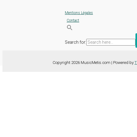
Mentions Légales
Contact
Search for:
Copyright 2026 MusicMetis.com | Powered by
T
Nous utilisons des cookies sur notre site Web pour vous offrir l'expérie
TOUS les cookies. Toutefois, vous pouvez modifier les "Paramètres d
Paramètres des cookies
Tout accepter
Fermer
Détails de la confidentialité