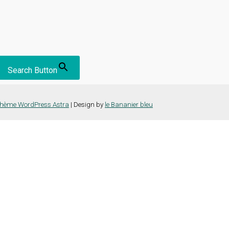
Search Button
hème WordPress Astra
| Design by
le Bananier bleu
nce la plus pertinente en mémorisant vos préférences et vos visites répét
es cookies" pour fournir un consentement contrôlé.