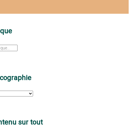
sque
scographie
tenu sur tout