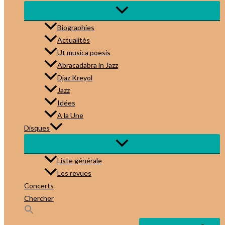
Biographies
Actualités
Ut musica poesis
Abracadabra in Jazz
Djaz Kreyol
Jazz
Idées
A la Une
Disques
Liste générale
Les revues
Concerts
Chercher