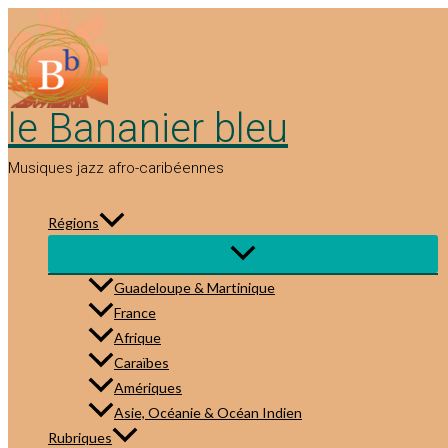
Aller
au
contenu
le Bananier bleu
Musiques jazz afro-caribéennes
Régions
Guadeloupe & Martinique
France
Afrique
Caraïbes
Amériques
Asie, Océanie & Océan Indien
Rubriques