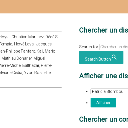
Chercher un di
 Hoyst, Christian Martinez, Dédé St.
d Tempia, Hervé Laval, Jacques
Search for:
n-Philippe Fanfant, Kali, Mario
 Mathieu Donarier, Miguel
Search Button
erre-Michel Balthazar, Pierre-
lviane Cédia, Yvon Rosillette
Afficher une di
Chercher un con