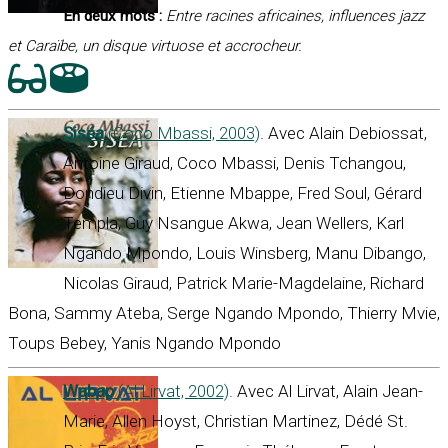
En deux mots :
Entre racines africaines, influences jazz
et Caraïbe, un disque virtuose et accrocheur
.
Siséa
(Coco Mbassi, 2003)
. Avec Alain Debiossat,
Antoine Giraud, Coco Mbassi, Denis Tchangou,
Dondieu Divin, Etienne Mbappe, Fred Soul, Gérard
Templa, Guy Nsangue Akwa, Jean Wellers, Karl
Ngando Mpondo, Louis Winsberg, Manu Dibango,
Nicolas Giraud, Patrick Marie-Magdelaine, Richard
Bona, Sammy Ateba, Serge Ngando Mpondo, Thierry Mvie,
Toups Bebey, Yanis Ngando Mpondo
Wabap
(Al Lirvat, 2002)
. Avec Al Lirvat, Alain Jean-
Marie, Allen Hoyst, Christian Martinez, Dédé St.