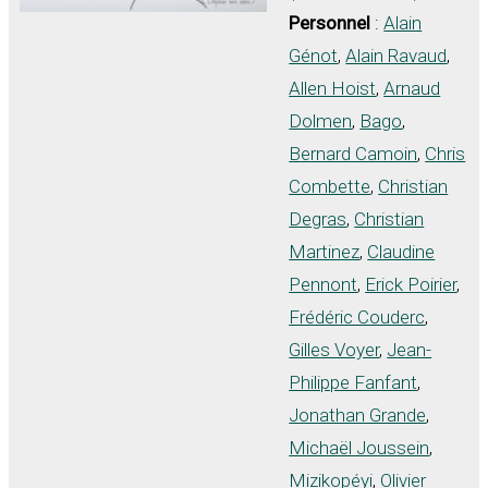
Personnel
:
Alain
Génot
,
Alain Ravaud
,
Allen Hoist
,
Arnaud
Dolmen
,
Bago
,
Bernard Camoin
,
Chris
Combette
,
Christian
Degras
,
Christian
Martinez
,
Claudine
Pennont
,
Erick Poirier
,
Frédéric Couderc
,
Gilles Voyer
,
Jean-
Philippe Fanfant
,
Jonathan Grande
,
Michaël Joussein
,
Mizikopéyi
,
Olivier