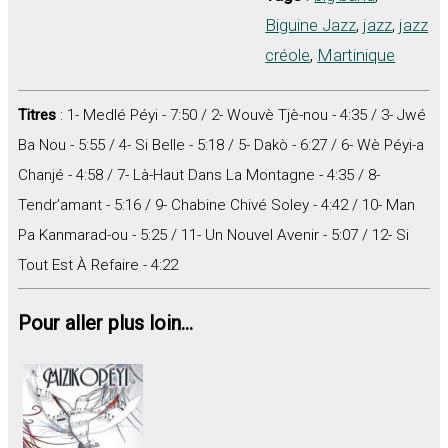
Biguine Jazz
,
jazz
,
jazz
créole
,
Martinique
Titres
: 1- Medlé Péyi - 7:50 / 2- Wouvè Tjè-nou - 4:35 / 3- Jwé
Ba Nou - 5:55 / 4- Si Belle - 5:18 / 5- Dakò - 6:27 / 6- Wè Péyi-a
Chanjé - 4:58 / 7- Là-Haut Dans La Montagne - 4:35 / 8-
Tendr’amant - 5:16 / 9- Chabine Chivé Soley - 4:42 / 10- Man
Pa Kanmarad-ou - 5:25 / 11- Un Nouvel Avenir - 5:07 / 12- Si
Tout Est À Refaire - 4:22
Pour aller plus loin...