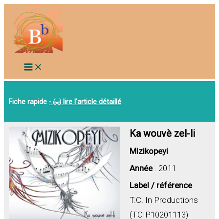
Aller
au
contenu
Fiche rapide
-
lire l'article détaillé
Ka wouvè zel-li
Mizikopeyi
Année
: 2011
Label / référence
:
T.C. In Productions
(TCIP10201113)