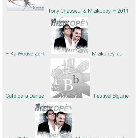
Tony Chasseur & Mizikopéyi – 2011
– Ka Wouvè Zel-li
Mizikopéyi au
Café de la Danse
Festival Biguine