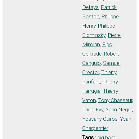
Defays
,
Patrick
Boston
,
Philippe
Henry
,
Philippe
Slominsky
,
Pierre
Mimran
,
Pipo
Gertrude
,
Robert
Canguio
,
Samuel
Crestor
,
Thierry
Fanfant
,
Thierry
Farrugia
,
Thierry
Vaton
,
Tony Chasseur
,
Tricia Evy
,
Yann Negrit
,
Yosvany Quiros
,
Yvan
Charpentier
Tags
:
big band
,