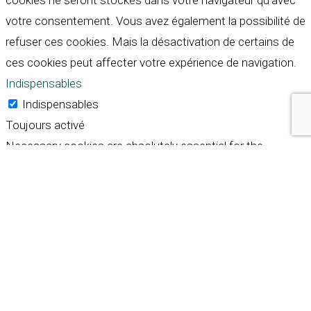
cookies ne seront stockés dans votre navigateur qu'avec
votre consentement. Vous avez également la possibilité de
refuser ces cookies. Mais la désactivation de certains de
ces cookies peut affecter votre expérience de navigation.
Indispensables
Indispensables
Toujours activé
Necessary cookies are absolutely essential for the
website to function properly. These cookies ensure basic
functionalities and security features of the website,
anonymously.
Cookie
Durée
Description
This cookie is set by GDPR
Cookie Consent plugin. The
cookielawinfo-
11
cookie is used to store the