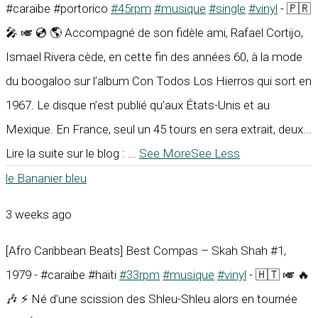
#caraïbe #portorico
#45rpm
#musique
#single
#vinyl
- 🇵🇷
🎤 🎺 💿 🌎 Accompagné de son fidèle ami, Rafael Cortijo,
Ismael Rivera cède, en cette fin des années 60, à la mode
du boogaloo sur l’album Con Todos Los Hierros qui sort en
1967. Le disque n’est publié qu’aux États-Unis et au
Mexique. En France, seul un 45 tours en sera extrait, deux...
Lire la suite sur le blog :
...
See More
See Less
le Bananier bleu
3 weeks ago
[Afro Caribbean Beats] Best Compas – Skah Shah #1,
1979 - #caraïbe #haïti
#33rpm
#musique
#vinyl
- 🇭🇹 🎺 🔥
🎶 ⚡ Né d’une scission des Shleu-Shleu alors en tournée