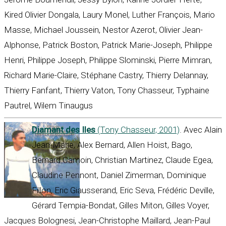
Kired Olivier Dongala, Laury Monel, Luther François, Mario
Masse, Michael Joussein, Nestor Azerot, Olivier Jean-
Alphonse, Patrick Boston, Patrick Marie-Joseph, Philippe
Henri, Philippe Joseph, Philippe Slominski, Pierre Mimran,
Richard Marie-Claire, Stéphane Castry, Thierry Delannay,
Thierry Fanfant, Thierry Vaton, Tony Chasseur, Typhaine
Pautrel, Wilem Tinaugus
Diamant des Iles
(Tony Chasseur, 2001)
. Avec Alain
Jean-Marie, Alex Bernard, Allen Hoist, Bago,
Bernard Camoin, Christian Martinez, Claude Egea,
Claudine Pennont, Daniel Zimerman, Dominique
Fillon, Eric Giausserand, Eric Seva, Frédéric Deville,
Gérard Tempia-Bondat, Gilles Miton, Gilles Voyer,
Jacques Bolognesi, Jean-Christophe Maillard, Jean-Paul