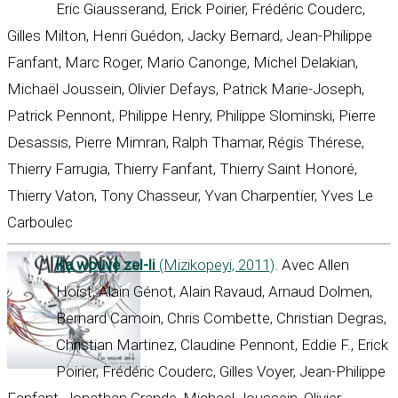
Eric Giausserand, Erick Poirier, Frédéric Couderc,
Gilles Milton, Henri Guédon, Jacky Bernard, Jean-Philippe
Fanfant, Marc Roger, Mario Canonge, Michel Delakian,
Michaël Joussein, Olivier Defays, Patrick Marie-Joseph,
Patrick Pennont, Philippe Henry, Philippe Slominski, Pierre
Desassis, Pierre Mimran, Ralph Thamar, Régis Thérese,
Thierry Farrugia, Thierry Fanfant, Thierry Saint Honoré,
Thierry Vaton, Tony Chasseur, Yvan Charpentier, Yves Le
Carboulec
Ka wouvè zel-li
(Mizikopeyi, 2011)
. Avec Allen
Hoist, Alain Génot, Alain Ravaud, Arnaud Dolmen,
Bernard Camoin, Chris Combette, Christian Degras,
Christian Martinez, Claudine Pennont, Eddie F., Erick
Poirier, Frédéric Couderc, Gilles Voyer, Jean-Philippe