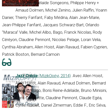
Joussein, Adélaïde Songeons, Philippe Henry +
Arnaud Dolmen, Michel Zenino, Julien Raffin, Yoann
Danier, Thierry Fanfant, Faby Médina, Alain Jean-Marie,
Jean-Philippe Fanfant, Jacques Schwarz-Bart, Orlando
"Maraca" Valle, Michel Alibo, Bago, Franck Nicolas, Rody
Céréyon, Claudine Pennont, Nicolas Pelage, Loran Velia,
Cynthia Abraham, Allen Hoist, Alain Ravaud, Fabien Cyprien,
Patrick Boston, Bernard Camoin
Jazz Créole
(MizikOpéyi, 2014)
. Avec Allen Hoist,
Alain Hatot, Alain Ravaud, Arnaud Dolmen, Bernard
Camoin, Bago, Boris Reine-Adélaïde, Bruno Minisini,
Chris Combette, Claudine Pennont, Claude Egéa,
Cyrille Traclet, Daniel Zimerman, Eddie F., Eric Séva,