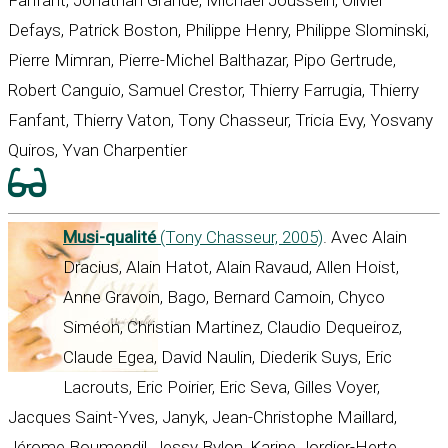
Fanfant, Jonathan Grande, Michael Joussein, Olivier
Defays, Patrick Boston, Philippe Henry, Philippe Slominski,
Pierre Mimran, Pierre-Michel Balthazar, Pipo Gertrude,
Robert Canguio, Samuel Crestor, Thierry Farrugia, Thierry
Fanfant, Thierry Vaton, Tony Chasseur, Tricia Evy, Yosvany
Quiros, Yvan Charpentier
Musi-qualité
(Tony Chasseur, 2005)
. Avec Alain
Dracius, Alain Hatot, Alain Ravaud, Allen Hoist,
Anne Gravoin, Bago, Bernard Camoin, Chyco
Siméon, Christian Martinez, Claudio Dequeiroz,
Claude Egea, David Naulin, Diederik Suys, Eric
Lacrouts, Eric Poirier, Eric Seva, Gilles Voyer,
Jacques Saint-Yves, Janyk, Jean-Christophe Maillard,
Jérome Boumendil, Jessy Bylon, Karine Jordier-Herte,