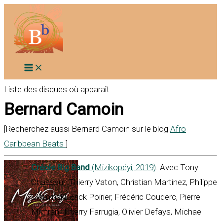
Aller
au
contenu
Liste des disques où apparaît
Bernard Camoin
[Recherchez aussi Bernard Camoin sur le blog
Afro
Caribbean Beats
]
Créole Big Band
(Mizikopéyi, 2019)
. Avec Tony
Chasseur, Thierry Vaton, Christian Martinez, Philippe
Slominski, Erick Poirier, Frédéric Couderc, Pierre
Mimran, Thierry Farrugia, Olivier Defays, Michael