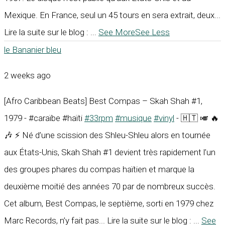
Mexique. En France, seul un 45 tours en sera extrait, deux...
Lire la suite sur le blog :
...
See More
See Less
le Bananier bleu
2 weeks ago
[Afro Caribbean Beats] Best Compas – Skah Shah #1,
1979 - #caraïbe #haïti
#33rpm
#musique
#vinyl
- 🇭🇹 🎺 🔥
🎶 ⚡ Né d’une scission des Shleu-Shleu alors en tournée
aux États-Unis, Skah Shah #1 devient très rapidement l’un
des groupes phares du compas haïtien et marque la
deuxième moitié des années 70 par de nombreux succès.
Cet album, Best Compas, le septième, sorti en 1979 chez
Marc Records, n’y fait pas... Lire la suite sur le blog :
...
See