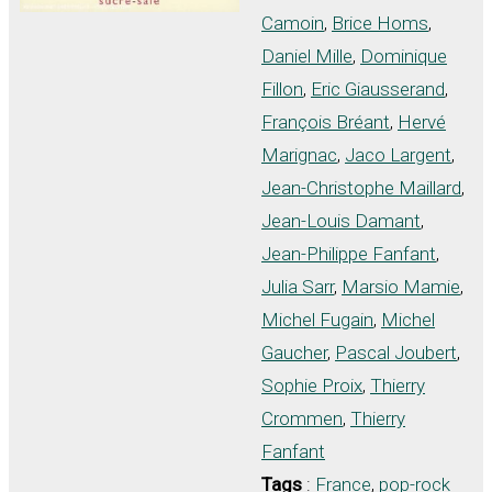
Camoin
,
Brice Homs
,
Daniel Mille
,
Dominique
Fillon
,
Eric Giausserand
,
François Bréant
,
Hervé
Marignac
,
Jaco Largent
,
Jean-Christophe Maillard
,
Jean-Louis Damant
,
Jean-Philippe Fanfant
,
Julia Sarr
,
Marsio Mamie
,
Michel Fugain
,
Michel
Gaucher
,
Pascal Joubert
,
Sophie Proix
,
Thierry
Crommen
,
Thierry
Fanfant
Tags
:
France
,
pop-rock