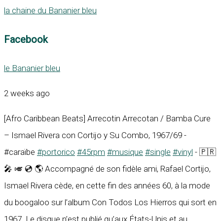
la chaine du Bananier bleu
Facebook
le Bananier bleu
2 weeks ago
[Afro Caribbean Beats] Arrecotin Arrecotan / Bamba Cure
– Ismael Rivera con Cortijo y Su Combo, 1967/69 -
#caraïbe
#portorico
#45rpm
#musique
#single
#vinyl
- 🇵🇷
🎤 🎺 💿 🌎 Accompagné de son fidèle ami, Rafael Cortijo,
Ismael Rivera cède, en cette fin des années 60, à la mode
du boogaloo sur l’album Con Todos Los Hierros qui sort en
1967. Le disque n’est publié qu’aux États-Unis et au