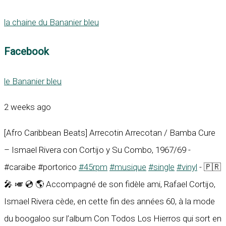
la chaine du Bananier bleu
Facebook
le Bananier bleu
2 weeks ago
[Afro Caribbean Beats] Arrecotin Arrecotan / Bamba Cure
– Ismael Rivera con Cortijo y Su Combo, 1967/69 -
#caraïbe #portorico
#45rpm
#musique
#single
#vinyl
- 🇵🇷
🎤 🎺 💿 🌎 Accompagné de son fidèle ami, Rafael Cortijo,
Ismael Rivera cède, en cette fin des années 60, à la mode
du boogaloo sur l’album Con Todos Los Hierros qui sort en