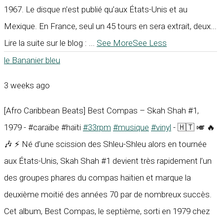
1967. Le disque n’est publié qu’aux États-Unis et au
Mexique. En France, seul un 45 tours en sera extrait, deux...
Lire la suite sur le blog :
...
See More
See Less
le Bananier bleu
3 weeks ago
[Afro Caribbean Beats] Best Compas – Skah Shah #1,
1979 - #caraïbe #haïti
#33rpm
#musique
#vinyl
- 🇭🇹 🎺 🔥
🎶 ⚡ Né d’une scission des Shleu-Shleu alors en tournée
aux États-Unis, Skah Shah #1 devient très rapidement l’un
des groupes phares du compas haïtien et marque la
deuxième moitié des années 70 par de nombreux succès.
Cet album, Best Compas, le septième, sorti en 1979 chez