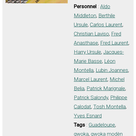
Personnel
:
Aldo
Middleton
,
Berthile
Ursule
,
Carlos Laurent
,
Christian Laviso
,
Fred
Anasthase
,
Fred Laurent
,
Harry Ursule
,
Jacques-
Marie Basse
,
Léon
Montella
,
Lubin Joannes
,
Marcel Laurent
,
Michel
Belia
,
Patrick Marignale
,
Patrick Salondy
,
Philippe
Calodat
,
Tosh Montella
,
Yves Esnard
Tags
:
Guadeloupe
,
gwoka
,
gwoka modèn