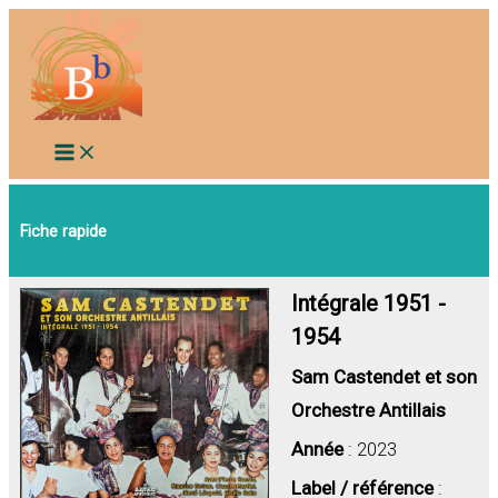
Aller
au
contenu
Fiche rapide
Intégrale 1951 -
1954
Sam Castendet et son
Orchestre Antillais
Année
: 2023
Label / référence
: