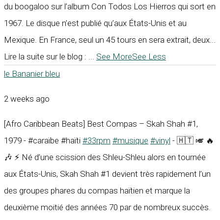
du boogaloo sur l’album Con Todos Los Hierros qui sort en
1967. Le disque n’est publié qu’aux États-Unis et au
Mexique. En France, seul un 45 tours en sera extrait, deux...
Lire la suite sur le blog :
...
See More
See Less
le Bananier bleu
2 weeks ago
[Afro Caribbean Beats] Best Compas – Skah Shah #1,
1979 - #caraïbe #haïti
#33rpm
#musique
#vinyl
- 🇭🇹 🎺 🔥
🎶 ⚡ Né d’une scission des Shleu-Shleu alors en tournée
aux États-Unis, Skah Shah #1 devient très rapidement l’un
des groupes phares du compas haïtien et marque la
deuxième moitié des années 70 par de nombreux succès.