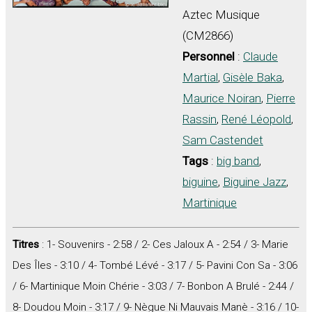
Aztec Musique
(CM2866)
Personnel
:
Claude
Martial
,
Gisèle Baka
,
Maurice Noiran
,
Pierre
Rassin
,
René Léopold
,
Sam Castendet
Tags
:
big band
,
biguine
,
Biguine Jazz
,
Martinique
Titres
: 1- Souvenirs - 2:58 / 2- Ces Jaloux A - 2:54 / 3- Marie
Des Îles - 3:10 / 4- Tombé Lévé - 3:17 / 5- Pavini Con Sa - 3:06
/ 6- Martinique Moin Chérie - 3:03 / 7- Bonbon A Brulé - 2:44 /
8- Doudou Moin - 3:17 / 9- Nègue Ni Mauvais Manè - 3:16 / 10-