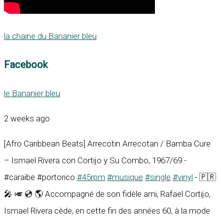
la chaine du Bananier bleu
Facebook
le Bananier bleu
2 weeks ago
[Afro Caribbean Beats] Arrecotin Arrecotan / Bamba Cure
– Ismael Rivera con Cortijo y Su Combo, 1967/69 -
#caraïbe #portorico
#45rpm
#musique
#single
#vinyl
- 🇵🇷
🎤 🎺 💿 🌎 Accompagné de son fidèle ami, Rafael Cortijo,
Ismael Rivera cède, en cette fin des années 60, à la mode