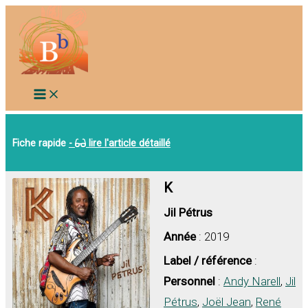
Aller
au
contenu
Fiche rapide
-
lire l'article détaillé
K
Jil Pétrus
Année
: 2019
Label / référence
:
Personnel
:
Andy Narell
,
Jil
Pétrus
,
Joël Jean
,
René