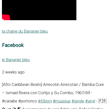
la chaine du Bananier bleu
Facebook
le Bananier bleu
2 weeks ago
[Afro Caribbean Beats] Arrecotin Arrecotan / Bamba Cure
– Ismael Rivera con Cortijo y Su Combo, 1967/69 -
#caraïbe #portorico
#45rpm
#musique
#single
#vinyl
- 🇵🇷