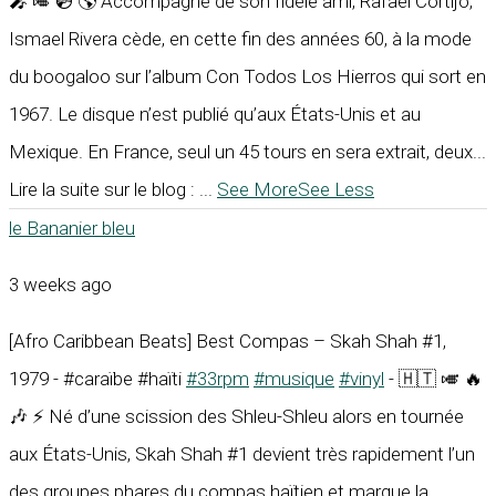
🎤 🎺 💿 🌎 Accompagné de son fidèle ami, Rafael Cortijo,
Ismael Rivera cède, en cette fin des années 60, à la mode
du boogaloo sur l’album Con Todos Los Hierros qui sort en
1967. Le disque n’est publié qu’aux États-Unis et au
Mexique. En France, seul un 45 tours en sera extrait, deux...
Lire la suite sur le blog :
...
See More
See Less
le Bananier bleu
3 weeks ago
[Afro Caribbean Beats] Best Compas – Skah Shah #1,
1979 - #caraïbe #haïti
#33rpm
#musique
#vinyl
- 🇭🇹 🎺 🔥
🎶 ⚡ Né d’une scission des Shleu-Shleu alors en tournée
aux États-Unis, Skah Shah #1 devient très rapidement l’un
des groupes phares du compas haïtien et marque la