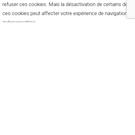
refuser ces cookies. Mais la désactivation de certains de
ces cookies peut affecter votre expérience de navigation.
Indispensables
Indispensables
Toujours activé
Necessary cookies are absolutely essential for the
website to function properly. These cookies ensure basic
functionalities and security features of the website,
anonymously.
Cookie
Durée
Description
This cookie is set by GDPR
Cookie Consent plugin. The
cookielawinfo-
11
cookie is used to store the
checkbox-analytics
months
user consent for the
cookies in the category