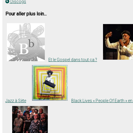
Discogs
Pour aller plus loin...
Et le Gospel dans tout ça ?
Jazz à Sète
Black Lives « People Of Earth » e