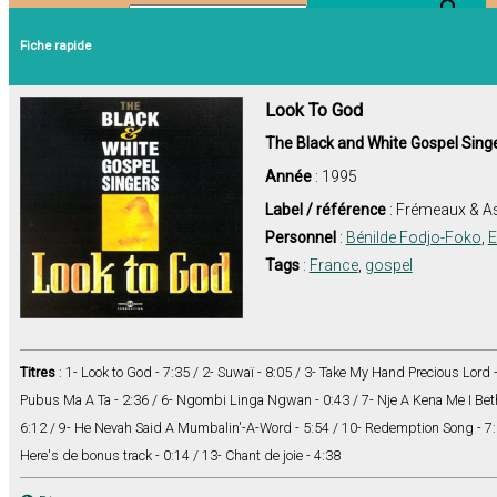
Search Button
Search for:
Fiche rapide
Look To God
The Black and White Gospel Sing
Année
: 1995
Label / référence
: Frémeaux & A
Personnel
:
Bénilde Fodjo-Foko
,
E
Tags
:
France
,
gospel
Titres
: 1- Look to God - 7:35 / 2- Suwaï - 8:05 / 3- Take My Hand Precious Lord 
Pubus Ma A Ta - 2:36 / 6- Ngombi Linga Ngwan - 0:43 / 7- Nje A Kena Me I Be
6:12 / 9- He Nevah Said A Mumbalin'-A-Word - 5:54 / 10- Redemption Song - 7:37
Here's de bonus track - 0:14 / 13- Chant de joie - 4:38