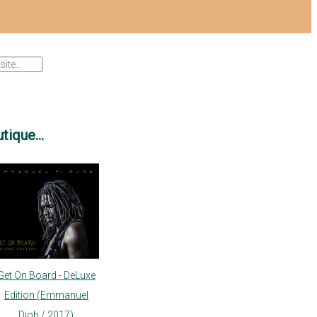
tique...
Get On Board - DeLuxe
Edition (Emmanuel
Djob / 2017)