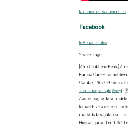
la chaine du Bananier bleu
Facebook
le Bananier bleu
2 weeks ago
[Afro Caribbean Beats] Arre
Bamba Cure – Ismael Rivera
Combo, 1967/69 - #caraïb
#musique
#single
#vinyl
- 
Accompagné de son fidèle a
Ismael Rivera cède, en cette
mode du boogaloo sur l’a
Hierros qui sort en 1967. Le