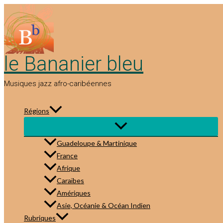
Aller
au
contenu
le Bananier bleu
Musiques jazz afro-caribéennes
Régions
Guadeloupe & Martinique
France
Afrique
Caraïbes
Amériques
Asie, Océanie & Océan Indien
Rubriques