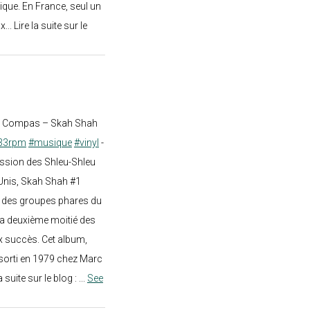
ique. En France, seul un
.. Lire la suite sur le
st Compas – Skah Shah
33rpm
#musique
#vinyl
-
ission des Shleu-Shleu
-Unis, Skah Shah #1
un des groupes phares du
a deuxième moitié des
 succès. Cet album,
sorti en 1979 chez Marc
a suite sur le blog :
...
See