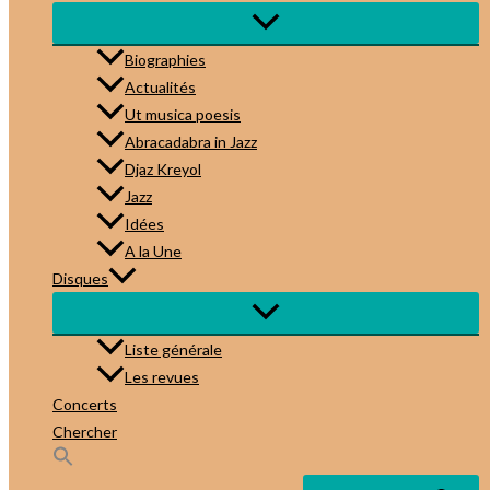
Biographies
Actualités
Ut musica poesis
Abracadabra in Jazz
Djaz Kreyol
Jazz
Idées
A la Une
Disques
Liste générale
Les revues
Concerts
Chercher