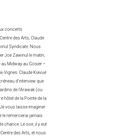
ux concerts
entre des Arts, Claude
awinul Syndicate. Nous
er Joe Zawinul le matin,
e au Midway au Gosier –
ux-Vignes. Claude Kiavué
créneau d’interview que
 jardins de l’Arawak (ou
re hôtel de la Pointe de la
 Je vous laisse imaginer
ne le remercierai jamais
 chance. Le soir, il y eut
Centre des Arts, et nous