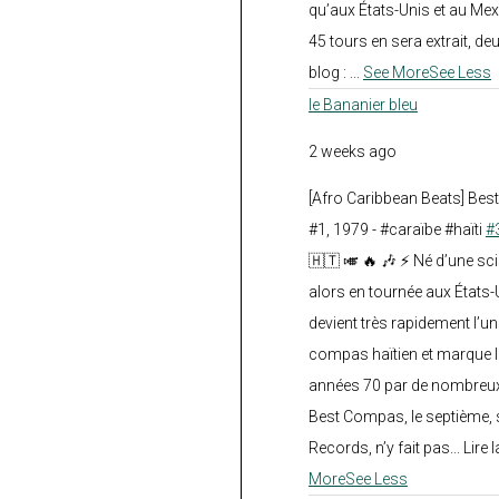
qu’aux États-Unis et au Mex
45 tours en sera extrait, deux.
blog :
...
See More
See Less
le Bananier bleu
2 weeks ago
[Afro Caribbean Beats] Be
#1, 1979 - #caraïbe #haïti
#
🇭🇹 🎺 🔥 🎶 ⚡ Né d’une sc
alors en tournée aux États
devient très rapidement l’
compas haïtien et marque l
années 70 par de nombreux
Best Compas, le septième, 
Records, n’y fait pas... Lire l
More
See Less