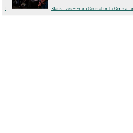
!
Black Lives – From Generation to Generatio