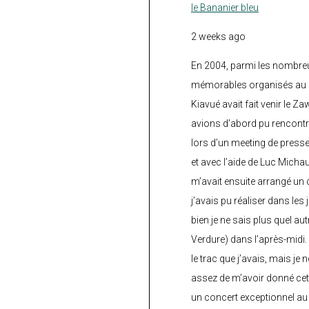
le Bananier bleu
2 weeks ago
En 2004, parmi les nombre
mémorables organisés au C
Kiavué avait fait venir le Z
avions d’abord pu rencontr
lors d’un meeting de press
et avec l’aide de Luc Micha
m’avait ensuite arrangé un 
j’avais pu réaliser dans les
bien je ne sais plus quel aut
Verdure) dans l’après-midi.
le trac que j’avais, mais je 
assez de m’avoir donné cette
un concert exceptionnel au 