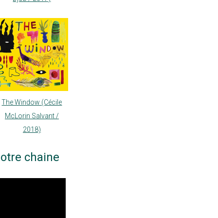
The Window (Cécile
McLorin Salvant /
2018)
otre chaine