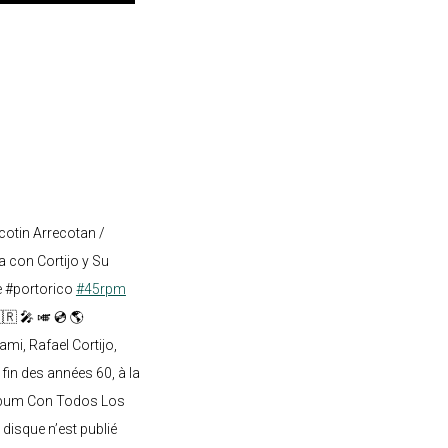
cotin Arrecotan /
 con Cortijo y Su
e #portorico
#45rpm
🇷 🎤 🎺 💿 🌎
mi, Rafael Cortijo,
 fin des années 60, à la
lbum Con Todos Los
 disque n’est publié