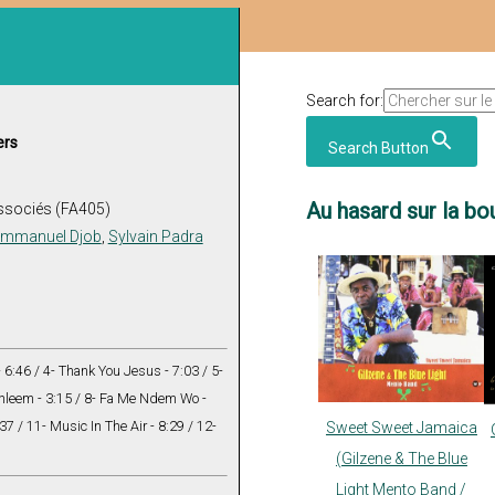
Search for:
ers
Search Button
Au hasard sur la bou
ssociés (FA405)
mmanuel Djob
,
Sylvain Padra
- 6:46 / 4- Thank You Jesus - 7:03 / 5-
thleem - 3:15 / 8- Fa Me Ndem Wo -
 / 11- Music In The Air - 8:29 / 12-
Sweet Sweet Jamaica
(Gilzene & The Blue
Light Mento Band /