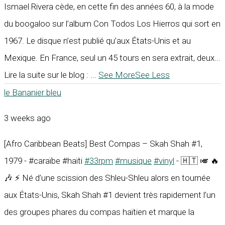
Ismael Rivera cède, en cette fin des années 60, à la mode
du boogaloo sur l’album Con Todos Los Hierros qui sort en
1967. Le disque n’est publié qu’aux États-Unis et au
Mexique. En France, seul un 45 tours en sera extrait, deux...
Lire la suite sur le blog :
...
See More
See Less
le Bananier bleu
3 weeks ago
[Afro Caribbean Beats] Best Compas – Skah Shah #1,
1979 - #caraïbe #haïti
#33rpm
#musique
#vinyl
- 🇭🇹 🎺 🔥
🎶 ⚡ Né d’une scission des Shleu-Shleu alors en tournée
aux États-Unis, Skah Shah #1 devient très rapidement l’un
des groupes phares du compas haïtien et marque la