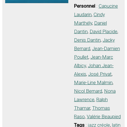
Personnel
:
Capucine
Laudarin
,
Cindy
Marthély
,
Daniel
Dantin
,
David Placide
,
Denis Dantin
,
Jacky
Bernard
,
Jean-Damien
Poullet
,
Jean-Marc
Albicy
,
Johan Jean-
Alexis
,
José Privat
,
Marie-Line Malmin
,
Nicol Bernard
,
Nona
Lawrence
,
Ralph
Thamar
,
Thomas
Raso
,
Valérie Beaupied
Tags
:
jazz créole
,
latin