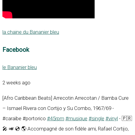
la chaine du Bananier bleu
Facebook
le Bananier bleu
2 weeks ago
[Afro Caribbean Beats] Arrecotin Arrecotan / Bamba Cure
– Ismael Rivera con Cortijo y Su Combo, 1967/69 -
#caraïbe #portorico
#45rpm
#musique
#single
#vinyl
- 🇵🇷
🎤 🎺 💿 🌎 Accompagné de son fidèle ami, Rafael Cortijo,