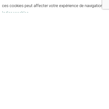
ces cookies peut affecter votre expérience de navigation.
Indispensables
Indispensables
Toujours activé
Necessary cookies are absolutely essential for the
website to function properly. These cookies ensure basic
functionalities and security features of the website,
anonymously.
Cookie
Durée
Description
This cookie is set by GDPR
Cookie Consent plugin. The
cookielawinfo-
11
cookie is used to store the
checkbox-analytics
months
user consent for the
cookies in the category