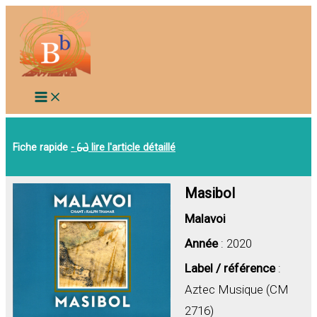
Aller
au
contenu
Fiche rapide
-
lire l'article détaillé
Masibol
Malavoi
Année
: 2020
Label / référence
:
Aztec Musique (CM
2716)