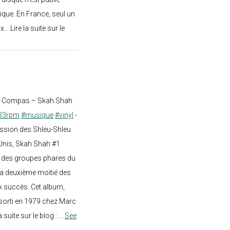
ique. En France, seul un
.. Lire la suite sur le
st Compas – Skah Shah
33rpm
#musique
#vinyl
-
ission des Shleu-Shleu
-Unis, Skah Shah #1
un des groupes phares du
a deuxième moitié des
 succès. Cet album,
sorti en 1979 chez Marc
a suite sur le blog :
...
See