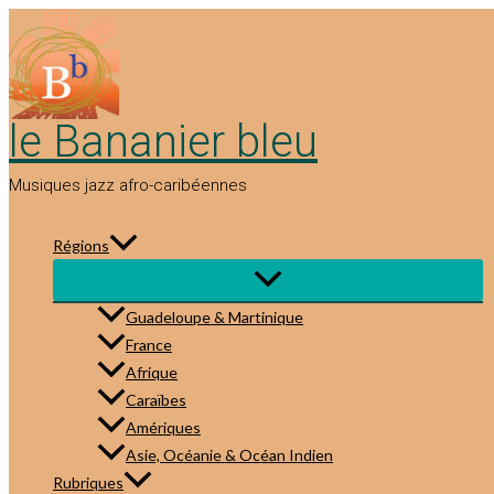
Aller
au
contenu
le Bananier bleu
Musiques jazz afro-caribéennes
Régions
Guadeloupe & Martinique
France
Afrique
Caraïbes
Amériques
Asie, Océanie & Océan Indien
Rubriques