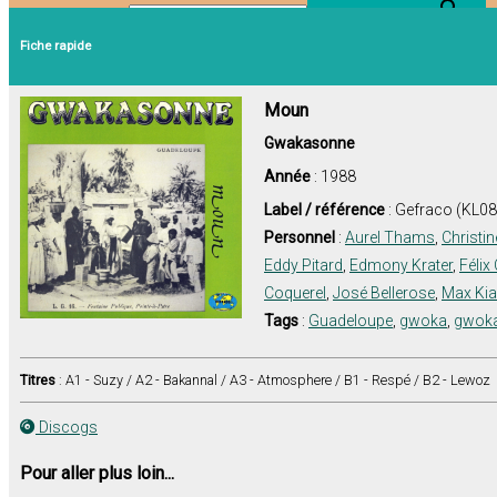
Search Button
Search for:
Fiche rapide
Moun
Gwakasonne
Année
: 1988
Label / référence
: Gefraco (KL08
Personnel
:
Aurel Thams
,
Christin
Eddy Pitard
,
Edmony Krater
,
Félix
Coquerel
,
José Bellerose
,
Max Ki
Tags
:
Guadeloupe
,
gwoka
,
gwok
Titres
: A1 - Suzy / A2 - Bakannal / A3 - Atmosphere / B1 - Respé / B2 - Lewoz
Discogs
Pour aller plus loin...