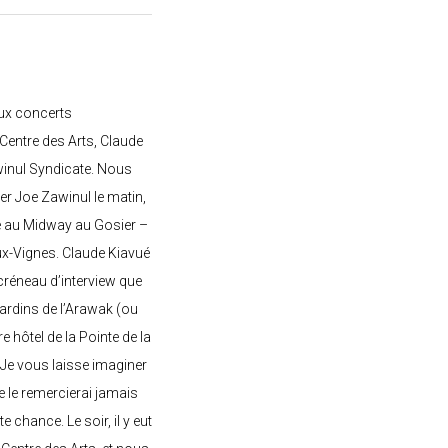
ux concerts
entre des Arts, Claude
awinul Syndicate. Nous
er Joe Zawinul le matin,
e au Midway au Gosier –
ux-Vignes. Claude Kiavué
créneau d’interview que
 jardins de l’Arawak (ou
re hôtel de la Pointe de la
 Je vous laisse imaginer
ne le remercierai jamais
 chance. Le soir, il y eut