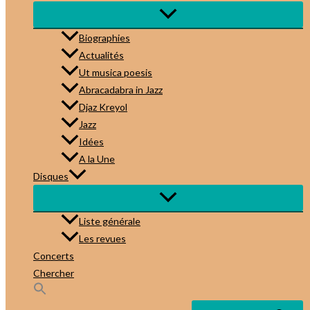
Biographies
Actualités
Ut musica poesis
Abracadabra in Jazz
Djaz Kreyol
Jazz
Idées
A la Une
Disques
Liste générale
Les revues
Concerts
Chercher