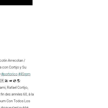
cotin Arrecotan /
 con Cortijo y Su
e
#portorico
#45rpm
🇷 🎤 🎺 💿 🌎
mi, Rafael Cortijo,
 fin des années 60, à la
lbum Con Todos Los
 disque n’est publié