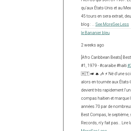
qu’aux États-Unis et au Mex
45 tours en sera extrait, deux.
blog :
...
See More
See Less
le Bananier bleu
2 weeks ago
[Afro Caribbean Beats] Be
#1, 1979 - #caraïbe #haïti
#
🇭🇹 🎺 🔥 🎶 ⚡ Né d’une sc
alors en tournée aux États
devient très rapidement l’
compas haïtien et marque l
années 70 par de nombreux
Best Compas, le septième, 
Records, n’y fait pas... Lire l
More
See Less