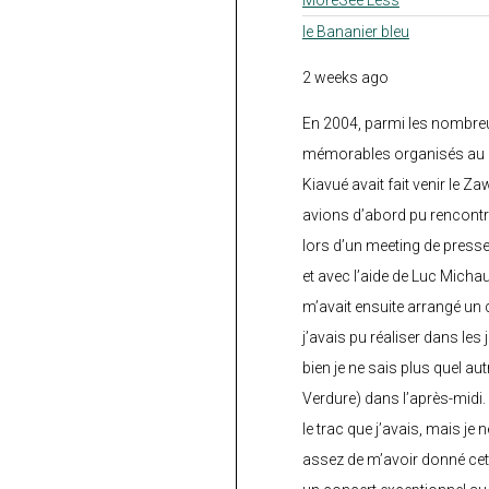
le Bananier bleu
2 weeks ago
En 2004, parmi les nombre
mémorables organisés au C
Kiavué avait fait venir le Z
avions d’abord pu rencontr
lors d’un meeting de press
et avec l’aide de Luc Micha
m’avait ensuite arrangé un 
j’avais pu réaliser dans les
bien je ne sais plus quel aut
Verdure) dans l’après-midi.
le trac que j’avais, mais je 
assez de m’avoir donné cette