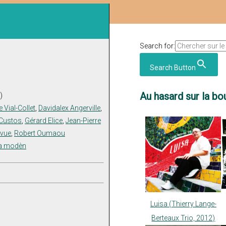
Search for:
Search Button
Au hasard sur la bou
)
e Vial-Collet
,
Davidalex Angerville
,
 Custos
,
Gérard Elice
,
Jean-Pierre
avue
,
Robert Oumaou
a modèn
Luisa (Thierry Lange-
Berteaux Trio, 2012)