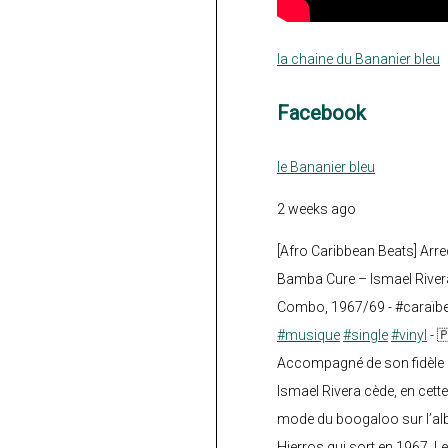
la chaine du Bananier bleu
Facebook
le Bananier bleu
2 weeks ago
[Afro Caribbean Beats] Arre
Bamba Cure – Ismael Rivera
Combo, 1967/69 - #caraïb
#musique
#single
#vinyl
- 
Accompagné de son fidèle a
Ismael Rivera cède, en cette
mode du boogaloo sur l’a
Hierros qui sort en 1967. Le