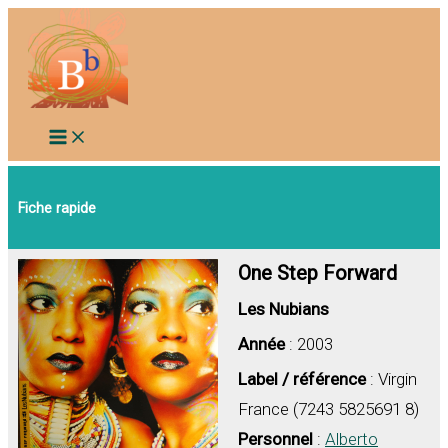
Aller
au
contenu
Fiche rapide
One Step Forward
Les Nubians
Année
: 2003
Label / référence
: Virgin
France (7243 5825691 8)
Personnel
:
Alberto