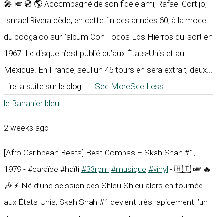
🎤 🎺 💿 🌎 Accompagné de son fidèle ami, Rafael Cortijo,
Ismael Rivera cède, en cette fin des années 60, à la mode
du boogaloo sur l’album Con Todos Los Hierros qui sort en
1967. Le disque n’est publié qu’aux États-Unis et au
Mexique. En France, seul un 45 tours en sera extrait, deux...
Lire la suite sur le blog :
...
See More
See Less
le Bananier bleu
2 weeks ago
[Afro Caribbean Beats] Best Compas – Skah Shah #1,
1979 - #caraïbe #haïti
#33rpm
#musique
#vinyl
- 🇭🇹 🎺 🔥
🎶 ⚡ Né d’une scission des Shleu-Shleu alors en tournée
aux États-Unis, Skah Shah #1 devient très rapidement l’un