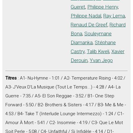
Gueret
,
Philippe Henry
,
Philippe Nadal
,
Ray Lema
,
Renaud De Greef
,
Richard
Bona
,
Souleymane
Diamanka
,
Stéphane
Castry
,
Talib Kweli
,
Xavier
Derouin
,
Yvan Jego
Titres
: A1- Nu-Hymne - 1:01 / A2- Temperature Rising - 4:02 /
A3- J'Veux D'La Musique (Tout Le Temps...) - 4:28 / A4- La
Guerre - 7:35 / A5- El Son Reggae - 3:52 / B1- One Step
Forward - 5:50 / B2- Brothers & Sisters - 4:17 / B3- Me & Me -
4:53 / B4- Take T (Interlude Lounge Intermezzo) - 1:24 / C1-
Amour À Mort - 5:41 / C2- Insomnie - 4:19 / C3- Que Le Mot
Soit Perle - 5:08 / C4- Unfaithful / Si Infidèle - 4:14 / D1-