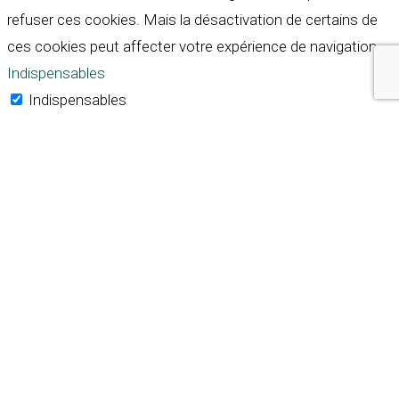
refuser ces cookies. Mais la désactivation de certains de
ces cookies peut affecter votre expérience de navigation.
Indispensables
Indispensables
Toujours activé
Necessary cookies are absolutely essential for the
website to function properly. These cookies ensure basic
functionalities and security features of the website,
anonymously.
Cookie
Durée
Description
This cookie is set by GDPR
Cookie Consent plugin. The
cookielawinfo-
11
cookie is used to store the
checkbox-analytics
months
user consent for the