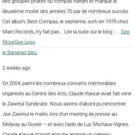
des groupes phares du compas haïtien et marque la
deuxième moitié des années 70 par de nombreux succès.
Cet album, Best Compas, le septième, sorti en 1979 chez
Marc Records, n’y fait pas... Lire la suite sur le blog :
...
See
More
See Less
le Bananier bleu
2 weeks ago
En 2004, parmi les nombreux concerts mémorables
organisés au Centre des Arts, Claude Kiavué avait fait venir
le Zawinul Syndicate. Nous avions d’abord pu rencontrer
Joe Zawinul le matin, lors d’un meeting de presse au
Midway au Gosier – et avec l’aide de Luc Michaux-Vignes.
Claude Kiavué m’avait ensuite arrangé un créneau