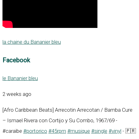
la chaine du Bananier bleu
Facebook
le Bananier bleu
2 weeks ago
[Afro Caribbean Beats] Arrecotin Arrecotan / Bamba Cure
– Ismael Rivera con Cortijo y Su Combo, 1967/69 -
#caraïbe
#portorico
#45rpm
#musique
#single
#vinyl
- 🇵🇷