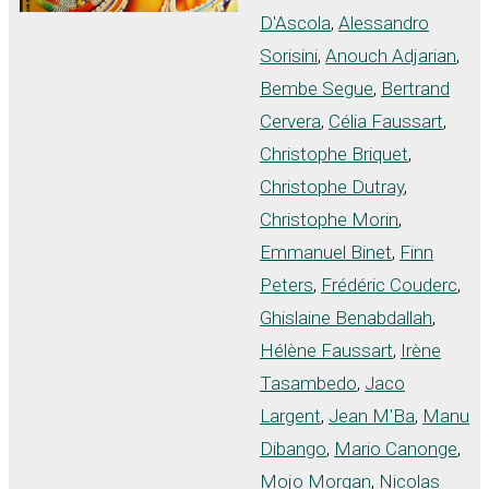
D'Ascola
,
Alessandro
Sorisini
,
Anouch Adjarian
,
Bembe Segue
,
Bertrand
Cervera
,
Célia Faussart
,
Christophe Briquet
,
Christophe Dutray
,
Christophe Morin
,
Emmanuel Binet
,
Finn
Peters
,
Frédéric Couderc
,
Ghislaine Benabdallah
,
Hélène Faussart
,
Irène
Tasambedo
,
Jaco
Largent
,
Jean M'Ba
,
Manu
Dibango
,
Mario Canonge
,
Mojo Morgan
,
Nicolas