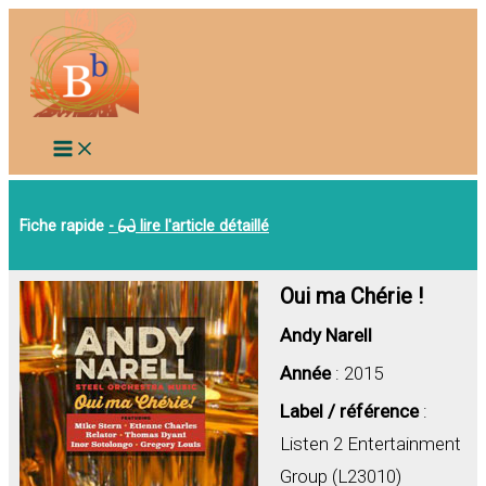
Aller
au
contenu
Fiche rapide
-
lire l'article détaillé
Oui ma Chérie !
Andy Narell
Année
: 2015
Label / référence
:
Listen 2 Entertainment
Group (L23010)