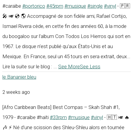
#caraïbe
#portorico
#45rpm
#musique
#single
#vinyl
- 🇵🇷
🎤 🎺 💿 🌎 Accompagné de son fidèle ami, Rafael Cortijo,
Ismael Rivera cède, en cette fin des années 60, à la mode
du boogaloo sur l’album Con Todos Los Hierros qui sort en
1967. Le disque n’est publié qu’aux États-Unis et au
Mexique. En France, seul un 45 tours en sera extrait, deux...
Lire la suite sur le blog :
...
See More
See Less
le Bananier bleu
2 weeks ago
[Afro Caribbean Beats] Best Compas – Skah Shah #1,
1979 - #caraïbe #haïti
#33rpm
#musique
#vinyl
- 🇭🇹 🎺 🔥
🎶 ⚡ Né d’une scission des Shleu-Shleu alors en tournée