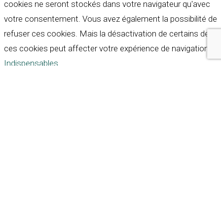
cookies ne seront stockés dans votre navigateur qu'avec
votre consentement. Vous avez également la possibilité de
refuser ces cookies. Mais la désactivation de certains de
ces cookies peut affecter votre expérience de navigation.
Indispensables
Indispensables
Toujours activé
Necessary cookies are absolutely essential for the
website to function properly. These cookies ensure basic
functionalities and security features of the website,
anonymously.
Cookie
Durée
Description
This cookie is set by GDPR
Cookie Consent plugin. The
cookielawinfo-
11
cookie is used to store the