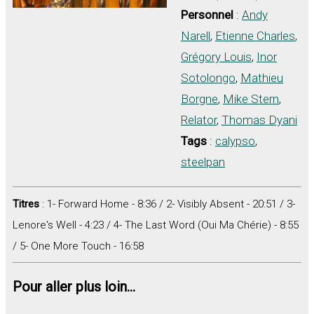
Personnel
:
Andy
Narell
,
Etienne Charles
,
Grégory Louis
,
Inor
Sotolongo
,
Mathieu
Borgne
,
Mike Stern
,
Relator
,
Thomas Dyani
Tags
:
calypso
,
steelpan
Titres
: 1- Forward Home - 8:36 / 2- Visibly Absent - 20:51 / 3-
Lenore's Well - 4:23 / 4- The Last Word (Oui Ma Chérie) - 8:55
/ 5- One More Touch - 16:58
Pour aller plus loin...