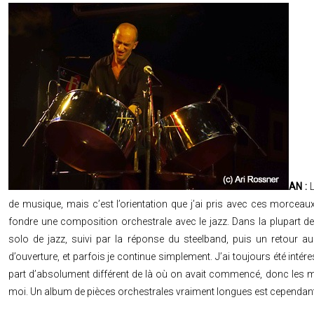
AN :
L
de musique, mais c’est l’orientation que j’ai pris avec ces morceaux.
fondre une composition orchestrale avec le jazz. Dans la plupart des
solo de jazz, suivi par la réponse du steelband, puis un retour au
d’ouverture, et parfois je continue simplement. J’ai toujours été intére
part d’absolument différent de là où on avait commencé, donc les
moi. Un album de pièces orchestrales vraiment longues est cependant u