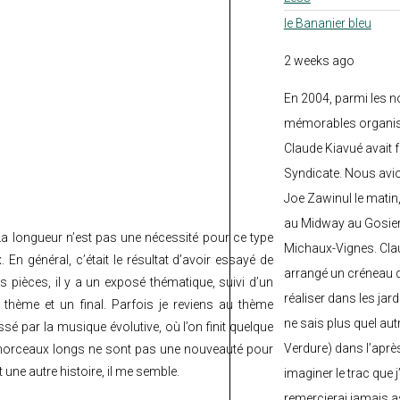
le Bananier bleu
2 weeks ago
En 2004, parmi les 
mémorables organisé
Claude Kiavué avait f
Syndicate. Nous avi
Joe Zawinul le matin
au Midway au Gosier 
a longueur n’est pas une nécessité pour ce type
Michaux-Vignes. Clau
 En général, c’était le résultat d’avoir essayé de
arrangé un créneau d’
 pièces, il y a un exposé thématique, suivi d’un
réaliser dans les jard
 thème et un final. Parfois je reviens au thème
ne sais plus quel autr
ssé par la musique évolutive, où l’on finit quelque
Verdure) dans l’après
 morceaux longs ne sont pas une nouveauté pour
ne autre histoire, il me semble.
imaginer le trac que j
remercierai jamais a