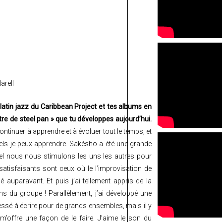
arell
 latin jazz du Caribbean Project et tes albums en
tre de steel pan » que tu développes aujourd’hui.
ontinuer à apprendre et à évoluer tout le temps, et
uels je peux apprendre. Sakésho a été une grande
uel nous nous stimulons les uns les autres pour
atisfaisants sont ceux où le l’improvisation de
uparavant. Et puis j’ai tellement appris de la
 du groupe ! Parallèlement, j’ai développé une
ressé à écrire pour de grands ensembles, mais il y
m’offre une façon de le faire. J’aime le son du