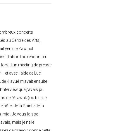
nombreux concerts
s au Centre des Arts,
ait venir le Zawinul
ons d’abord pu rencontrer
, lors d’un meeting de presse
– et avec l’aide de Luc
de Kiavué m’avait ensuite
interview que j’avais pu
ins de l’Arawak (ou bien je
e hôtel de la Pointe de la
-midi. Je vous laisse
’avais, mais je ne le
ssez de m’avoir donné cette