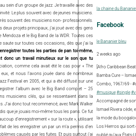
 au sein d’un groupe de jazz. Je travaille avec des
la chaine du Bananie
nvité. Le plus souvent avec de jeunes musiciens.
 très souvent des musiciens non- professionnels.
Facebook
s deux projets principaux, j’ai joué avec des gens
nce Mendoza et le Big Band de la WDR. Toutes ces
le Bananier bleu
je saute sur toutes ces occasions, dès que j’ai la
’enregistrer toutes les parties de pan toi-même,
2 weeks ago
t donc un travail minutieux sur le son que tu
ciation, comme cela avait été le cas pour « The
[Afro Caribbean Beat
ec eux, et nous l’avons jouée dans de nombreux
Bamba Cure – Ismael
z Festival en 2005, et qui a été diffusé sur une
Combo, 1967/69 - #
egistrer l’album avec le Big Band complet – 25
#musique
#single
#v
s musiciens clés, qui se ressentaient dans la
Accompagné de son fi
ais. J’ai donc tout recommencé, avec Mark Walker
Ismael Rivera cède, e
andis que je jouais moi-même tous les pans. Ce fut
la mode du boogalo
ucoup d’enregistrement « sur la route », utilisant
Los Hierros qui sort 
 fait de les enregistrer un par un m’a permis d’en
blèmes causés par les fuites. Et puis surtout j’ai
publié qu’aux États-U