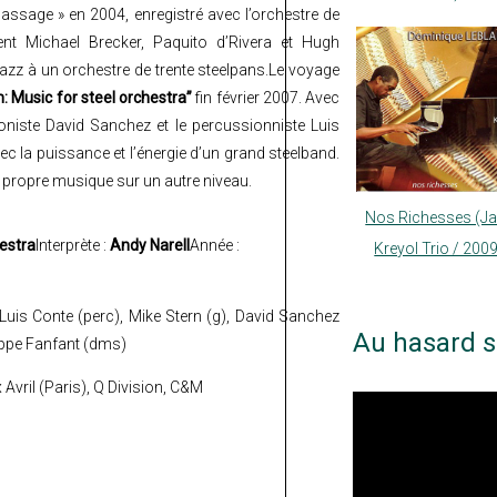
ssage » en 2004, enregistré avec l’orchestre de
aient Michael Brecker, Paquito d’Rivera et Hugh
azz à un orchestre de trente steelpans.
L
e voyage
: Music for steel orchestra”
fin février 2007. Avec
ophoniste David Sanchez et le percussionniste Luis
c la puissance et l’énergie d’un grand steelband.
a propre musique sur un autre niveau.
Nos Richesses (J
estra
Interprète :
Andy Narell
Année :
Kreyol Trio / 200
 Luis Conte (perc), Mike Stern (g), David Sanchez
Au hasard s
ippe Fanfant (dms)
Avril (Paris), Q Division, C&M