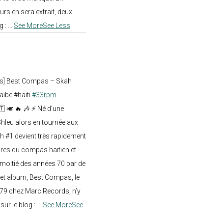
rs en sera extrait, deux...
g :
...
See More
See Less
ts] Best Compas – Skah
aïbe #haïti
#33rpm
🇹 🎺 🔥 🎶 ⚡ Né d’une
hleu alors en tournée aux
h #1 devient très rapidement
res du compas haïtien et
moitié des années 70 par de
t album, Best Compas, le
979 chez Marc Records, n’y
e sur le blog :
...
See More
See