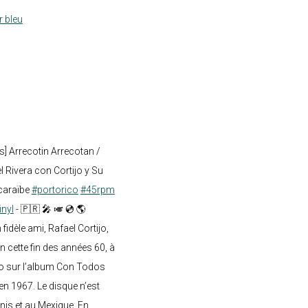
r bleu
s] Arrecotin Arrecotan /
 Rivera con Cortijo y Su
caraïbe
#portorico
#45rpm
inyl
- 🇵🇷 🎤 🎺 💿 🌎
dèle ami, Rafael Cortijo,
n cette fin des années 60, à
o sur l’album Con Todos
en 1967. Le disque n’est
nis et au Mexique. En