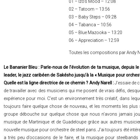
01 – Izo’s Mood – 12:08
02 – Tatoom – 13:56
03 – Baby Steps – 09:28
04 – Tabanca – 10:56
05 – Blue Mazooka – 13:20
06 – Appreciation – 12:59
Toutes les compositions par Andy N
Le Bananier Bleu : Parle-nous de l’évolution de ta musique, depuis le
leader, le jazz caribéen de Sakésho jusqu’à la « Musique pour orches
Quelle est la ligne directrice de ce chemin ?
Andy Narell :
J’essaie de c
de travailler avec des musiciens qui me posent de vrais défis, desq
expérience pour moi. C’est un environnement très créatif, dans leq
toujours faire quelque chose de nouveau, et les moments les plus s
groupe débouche sur quelque chose que nous n’avons jamais joué a
musique de Martinique et de Guadeloupe grâce aux autres musiciens
nouvelle musique pour orchestre de steel pans. J’ai toujours été inté
a très peu d’occasions de le faire, et la musique pour steelbands 