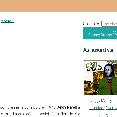
,
steelpan
Search for:
Search Button
Au hasard sur l
Ziggy Marley In
 son premier album solo en 1979,
Andy Narell
a
Jamaica (Divers 
 lors, il a exploré les possibilités et élargi le rôle
2008)