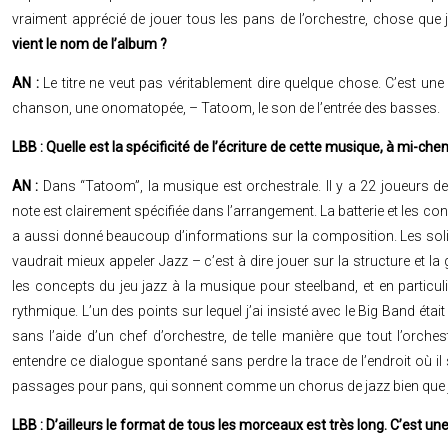
vraiment apprécié de jouer tous les pans de l’orchestre, chose que j
vient le nom de l’album ?
AN :
Le titre ne veut pas véritablement dire quelque chose. C’est une
chanson, une onomatopée, – Tatoom, le son de l’entrée des basses.
LBB : Quelle est la spécificité de l’écriture de cette musique, à mi-che
AN :
Dans “Tatoom”, la musique est orchestrale. Il y a 22 joueurs 
note est clairement spécifiée dans l’arrangement. La batterie et les co
a aussi donné beaucoup d’informations sur la composition. Les soliste
vaudrait mieux appeler Jazz – c’est à dire jouer sur la structure et l
les concepts du jeu jazz à la musique pour steelband, et en particulier
rythmique. L’un des points sur lequel j’ai insisté avec le Big Band ét
sans l’aide d’un chef d’orchestre, de telle manière que tout l’orches
entendre ce dialogue spontané sans perdre la trace de l’endroit où il
passages pour pans, qui sonnent comme un chorus de jazz bien que j
LBB : D’ailleurs le format de tous les morceaux est très long. C’est un