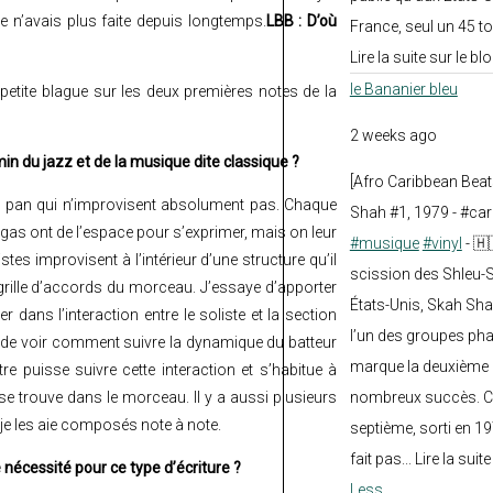
e n’avais plus faite depuis longtemps.
LBB : D’où
France, seul un 45 tou
Lire la suite sur le blo
le Bananier bleu
 petite blague sur les deux premières notes de la
2 weeks ago
min du jazz et de la musique dite classique ?
[Afro Caribbean Bea
de pan qui n’improvisent absolument pas. Chaque
Shah #1, 1979 - #car
ngas ont de l’espace pour s’exprimer, mais on leur
#musique
#vinyl
- 🇭
s improvisent à l’intérieur d’une structure qu’il
scission des Shleu-S
a grille d’accords du morceau. J’essaye d’apporter
États-Unis, Skah Sha
 dans l’interaction entre le soliste et la section
l’un des groupes pha
ait de voir comment suivre la dynamique du batteur
marque la deuxième 
tre puisse suivre cette interaction et s’habitue à
 se trouve dans le morceau. Il y a aussi plusieurs
nombreux succès. Ce
e les aie composés note à note.
septième, sorti en 1
fait pas... Lire la suit
e nécessité pour ce type d’écriture ?
Less