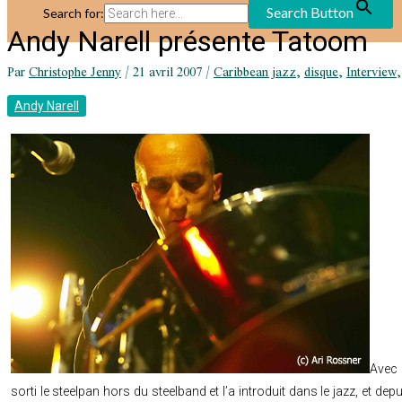
Search Button
Search for:
Andy Narell présente Tatoom
Par
Christophe Jenny
/
21 avril 2007
/
Caribbean jazz
,
disque
,
Interview
Andy Narell
A
vec
sorti le steelpan hors du steelband et l’a introduit dans le jazz, et depuis