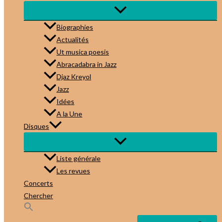
Biographies
Actualités
Ut musica poesis
Abracadabra in Jazz
Djaz Kreyol
Jazz
Idées
A la Une
Disques
Liste générale
Les revues
Concerts
Chercher