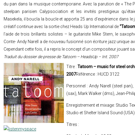
du pan dans la musique contemporaine. Avec la parution de « The Pa
steelpan parisien Calypsociation et les invités prestigieux qu’ét
Masekela, il boucla la boucle et apporta 25 ans d’expérience dans le j
créatif continue avec la sortie chez Heads Up International de
“Tatoom
l’aide de trois brillants solistes – le guitariste Mike Stern, le sax
Conte- Andy Narell a de nouveau fusionné son écriture jazz unique ave
Cependant cette fois, il a repris le concept d’un compositeur jouant s
Traduit du dossier de presse de Tatoom – HeadsUp – Int. 2007
Titre :
Tatoom – music for steel orch
2007
Référence : HUCD 3122
Personnel : Andy Narell (steel pan),
(sax), Mark Walker (dms), Jean-Phil
Enregistrement et mixage: Studio Tex 
Studio et Shelter Island Sound (USA)
Titres :