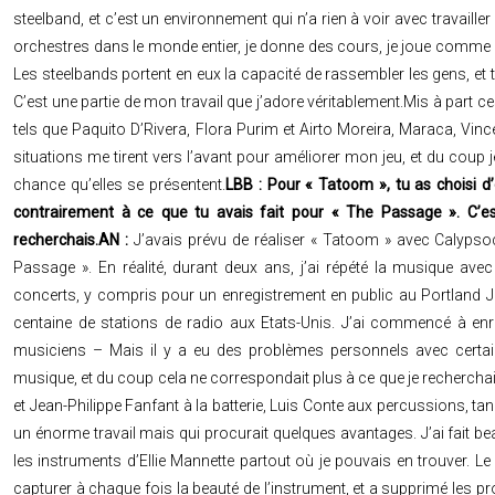
steelband, et c’est un environnement qui n’a rien à voir avec travailler
orchestres dans le monde entier, je donne des cours, je joue comme i
Les steelbands portent en eux la capacité de rassembler les gens, et
C’est une partie de mon travail que j’adore véritablement.Mis à part ce
tels que Paquito D’Rivera, Flora Purim et Airto Moreira, Maraca, Vi
situations me tirent vers l’avant pour améliorer mon jeu, et du coup 
chance qu’elles se présentent.
LBB : Pour « Tatoom », tu as choisi d
contrairement à ce que tu avais fait pour « The Passage ». C’es
recherchais.
AN :
J’avais prévu de réaliser « Tatoom » avec Calypso
Passage ». En réalité, durant deux ans, j’ai répété la musique av
concerts, y compris pour un enregistrement en public au Portland Jaz
centaine de stations de radio aux Etats-Unis. J’ai commencé à enr
musiciens – Mais il y a eu des problèmes personnels avec certain
musique, et du coup cela ne correspondait plus à ce que je recherch
et Jean-Philippe Fanfant à la batterie, Luis Conte aux percussions, t
un énorme travail mais qui procurait quelques avantages. J’ai fait bea
les instruments d’Ellie Mannette partout où je pouvais en trouver. Le
capturer à chaque fois la beauté de l’instrument, et a supprimé les pro