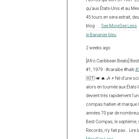
qu’aux États-Unis et au Mex
45 tours en sera extrait, deux.
blog :
...
See More
See Less
le Bananier bleu
2 weeks ago
[Afro Caribbean Beats] Be
#1, 1979 - #caraïbe #haïti
#
🇭🇹 🎺 🔥 🎶 ⚡ Né d’une sc
alors en tournée aux États
devient très rapidement l’
compas haïtien et marque l
années 70 par de nombreux
Best Compas, le septième, 
Records, n’y fait pas... Lire l
More
See Less