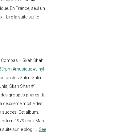
ique. En France, seul un
.. Lire la suite sur le
st Compas – Skah Shah
33rpm
#musique
#vinyl
-
ission des Shleu-Shleu
-Unis, Skah Shah #1
un des groupes phares du
a deuxième moitié des
 succès. Cet album,
sorti en 1979 chez Marc
a suite sur le blog :
...
See