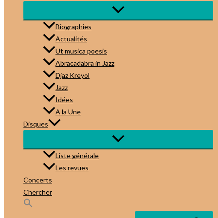
Biographies
Actualités
Ut musica poesis
Abracadabra in Jazz
Djaz Kreyol
Jazz
Idées
A la Une
Disques
Liste générale
Les revues
Concerts
Chercher