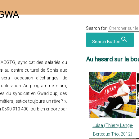
ISGWA
Search for:
Search Button
Au hasard sur la bou
WACGTG
, syndicat des salariés du
es
au centre culturel de Sonis
aux
 sera l’occasion d’échanges, de
tructuration. Au programme, slam,
mes du syndicat en Gwadloup, des
tiers, est-ce toujours un rêve ? ».
u 0590 910 400, ou bien encore par
Luisa (Thierry Lange-
Berteaux Trio, 2012)