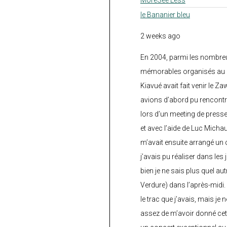
le Bananier bleu
2 weeks ago
En 2004, parmi les nombre
mémorables organisés au C
Kiavué avait fait venir le Z
avions d’abord pu rencontr
lors d’un meeting de press
et avec l’aide de Luc Micha
m’avait ensuite arrangé un 
j’avais pu réaliser dans les
bien je ne sais plus quel aut
Verdure) dans l’après-midi.
le trac que j’avais, mais je 
assez de m’avoir donné cette