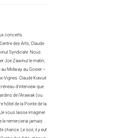
ux concerts
entre des Arts, Claude
awinul Syndicate. Nous
er Joe Zawinul le matin,
e au Midway au Gosier –
ux-Vignes. Claude Kiavué
créneau d’interview que
 jardins de l’Arawak (ou
re hôtel de la Pointe de la
 Je vous laisse imaginer
ne le remercierai jamais
 chance. Le soir, il y eut