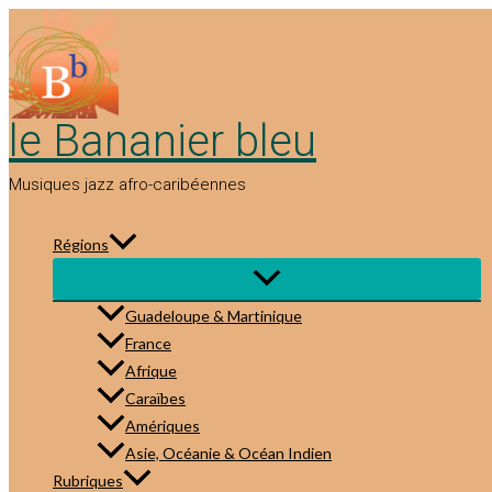
Aller
au
contenu
le Bananier bleu
Musiques jazz afro-caribéennes
Régions
Guadeloupe & Martinique
France
Afrique
Caraïbes
Amériques
Asie, Océanie & Océan Indien
Rubriques