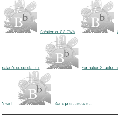
Création du SIS-GWA
salariés du spectacle »
Formation Structurant
Vivant
Sonis presque ouvert…