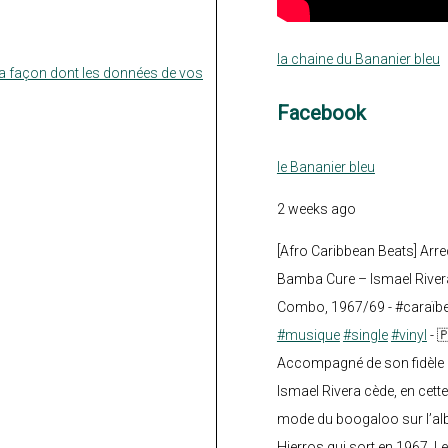
la chaine du Bananier bleu
la façon dont les données de vos
Facebook
le Bananier bleu
2 weeks ago
[Afro Caribbean Beats] Arre
Bamba Cure – Ismael Rivera
Combo, 1967/69 - #caraïb
#musique
#single
#vinyl
- 
Accompagné de son fidèle a
Ismael Rivera cède, en cette
mode du boogaloo sur l’a
Hierros qui sort en 1967. Le