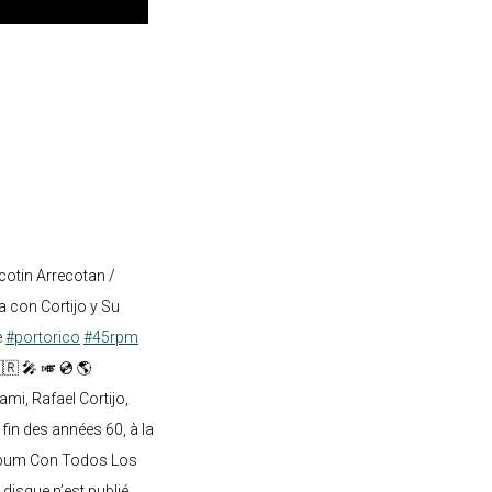
cotin Arrecotan /
 con Cortijo y Su
e
#portorico
#45rpm
🇷 🎤 🎺 💿 🌎
mi, Rafael Cortijo,
 fin des années 60, à la
lbum Con Todos Los
 disque n’est publié