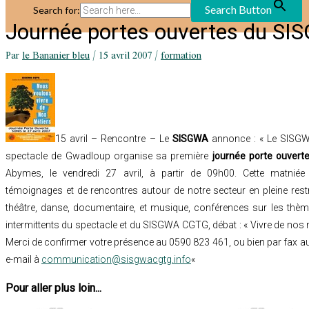
Search Button
Search for:
Journée portes ouvertes du S
Par
le Bananier bleu
/
15 avril 2007
/
formation
15 avril – Rencontre – Le
SISGWA
annonce : « Le
SISG
spectacle de Gwadloup organise sa première
journée porte ouvert
Abymes, le
vendredi 27 avril
, à partir de 09h00. Cette matniée
témoignages et de rencontres autour de notre secteur en pleine res
théâtre, danse, documentaire, et musique, conférences sur les thè
intermittents du spectacle et du SISGWA CGTG, débat : « Vivre de nos mé
Merci de confirmer votre présence au 0590 823 461, ou bien par fax a
e-mail à
communication@sisgwacgtg.info
«
Pour aller plus loin...