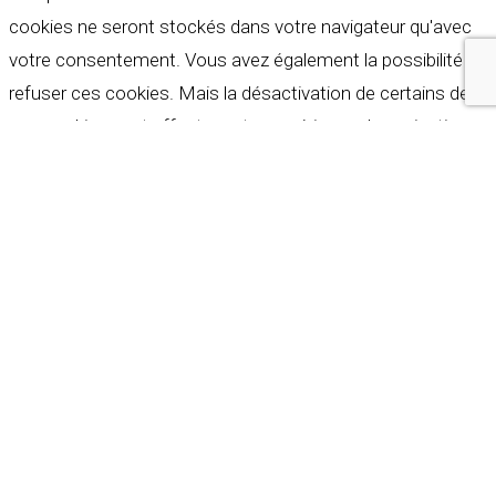
cookies ne seront stockés dans votre navigateur qu'avec
votre consentement. Vous avez également la possibilité de
refuser ces cookies. Mais la désactivation de certains de
ces cookies peut affecter votre expérience de navigation.
Indispensables
Indispensables
Toujours activé
Necessary cookies are absolutely essential for the
website to function properly. These cookies ensure basic
functionalities and security features of the website,
anonymously.
Cookie
Durée
Description
This cookie is set by GDPR
Cookie Consent plugin. The