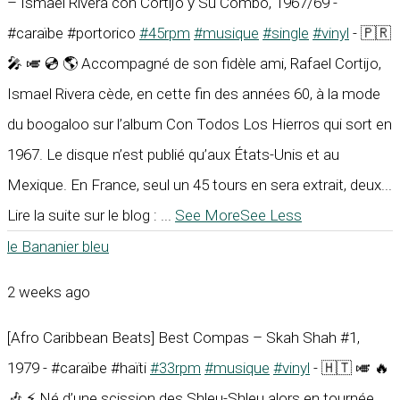
– Ismael Rivera con Cortijo y Su Combo, 1967/69 -
#caraïbe #portorico
#45rpm
#musique
#single
#vinyl
- 🇵🇷
🎤 🎺 💿 🌎 Accompagné de son fidèle ami, Rafael Cortijo,
Ismael Rivera cède, en cette fin des années 60, à la mode
du boogaloo sur l’album Con Todos Los Hierros qui sort en
1967. Le disque n’est publié qu’aux États-Unis et au
Mexique. En France, seul un 45 tours en sera extrait, deux...
Lire la suite sur le blog :
...
See More
See Less
le Bananier bleu
2 weeks ago
[Afro Caribbean Beats] Best Compas – Skah Shah #1,
1979 - #caraïbe #haïti
#33rpm
#musique
#vinyl
- 🇭🇹 🎺 🔥
🎶 ⚡ Né d’une scission des Shleu-Shleu alors en tournée