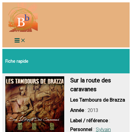
Aller
au
contenu
Fiche rapide
Sur la route des
caravanes
Les Tambours de Brazza
Année
: 2013
Label / référence
:
Personnel
:
Sylvain