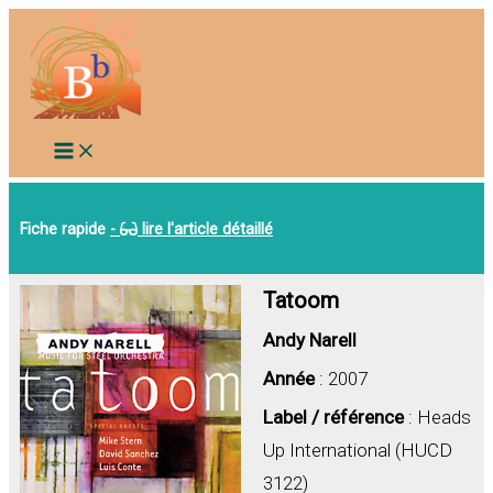
Aller
au
contenu
Fiche rapide
-
lire l'article détaillé
Tatoom
Andy Narell
Année
: 2007
Label / référence
: Heads
Up International (HUCD
3122)