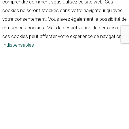
comprendre comment vous utilisez ce site web. Ces
cookies ne seront stockés dans votre navigateur qu'avec
votre consentement. Vous avez également la possibilité de
refuser ces cookies. Mais la désactivation de certains de
ces cookies peut affecter votre expérience de navigation.
Indispensables
Indispensables
Toujours activé
Necessary cookies are absolutely essential for the
website to function properly. These cookies ensure basic
functionalities and security features of the website,
anonymously.
Cookie
Durée
Description
This cookie is set by GDPR
Cookie Consent plugin. The