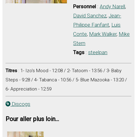
Personnel
:
Andy Narell
,
David Sanchez
,
Jean-
Philippe Fanfant
,
Luis
Conte
,
Mark Walker
,
Mike
Stern
Tags
:
steelpan
Titres
: 1- Izo's Mood - 12:08 / 2- Tatoom - 13:56 / 3- Baby
Steps - 9:28 / 4- Tabanca - 10:56 / 5- Blue Mazooka - 13:20 /
6- Appreciation - 12:59
Discogs
Pour aller plus loin...