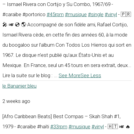
– Ismael Rivera con Cortijo y Su Combo, 1967/69 -
#caraïbe #portorico
#45rpm
#musique
#single
#vinyl
- 🇵🇷
🎤 🎺 💿 🌎 Accompagné de son fidèle ami, Rafael Cortijo,
Ismael Rivera cède, en cette fin des années 60, à la mode
du boogaloo sur l’album Con Todos Los Hierros qui sort en
1967. Le disque n’est publié qu’aux États-Unis et au
Mexique. En France, seul un 45 tours en sera extrait, deux...
Lire la suite sur le blog :
...
See More
See Less
le Bananier bleu
2 weeks ago
[Afro Caribbean Beats] Best Compas – Skah Shah #1,
1979 - #caraïbe #haïti
#33rpm
#musique
#vinyl
- 🇭🇹 🎺 🔥