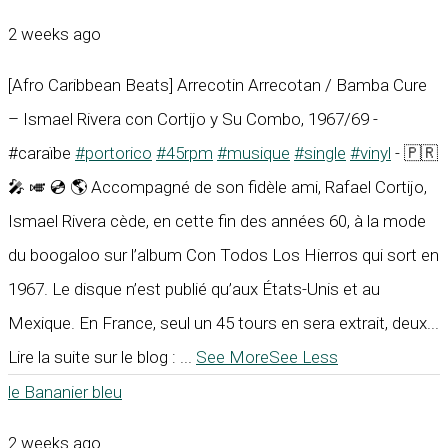
2 weeks ago
[Afro Caribbean Beats] Arrecotin Arrecotan / Bamba Cure
– Ismael Rivera con Cortijo y Su Combo, 1967/69 -
#caraïbe
#portorico
#45rpm
#musique
#single
#vinyl
- 🇵🇷
🎤 🎺 💿 🌎 Accompagné de son fidèle ami, Rafael Cortijo,
Ismael Rivera cède, en cette fin des années 60, à la mode
du boogaloo sur l’album Con Todos Los Hierros qui sort en
1967. Le disque n’est publié qu’aux États-Unis et au
Mexique. En France, seul un 45 tours en sera extrait, deux...
Lire la suite sur le blog :
...
See More
See Less
le Bananier bleu
2 weeks ago