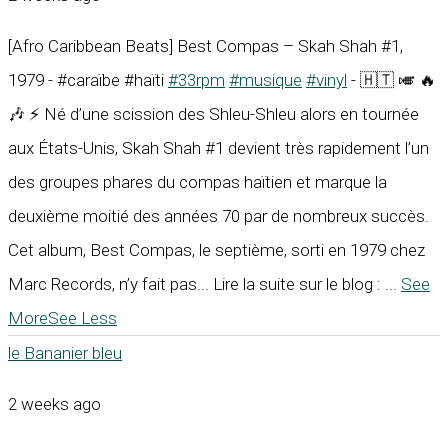
[Afro Caribbean Beats] Best Compas – Skah Shah #1,
1979 - #caraïbe #haïti
#33rpm
#musique
#vinyl
- 🇭🇹 🎺 🔥
🎶 ⚡ Né d’une scission des Shleu-Shleu alors en tournée
aux États-Unis, Skah Shah #1 devient très rapidement l’un
des groupes phares du compas haïtien et marque la
deuxième moitié des années 70 par de nombreux succès.
Cet album, Best Compas, le septième, sorti en 1979 chez
Marc Records, n’y fait pas... Lire la suite sur le blog :
...
See
More
See Less
le Bananier bleu
2 weeks ago