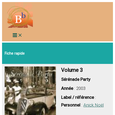
Aller
au
contenu
Fiche rapide
Volume 3
Sérénade Party
Année
: 2003
Label / référence
:
Personnel
:
Anick Noël