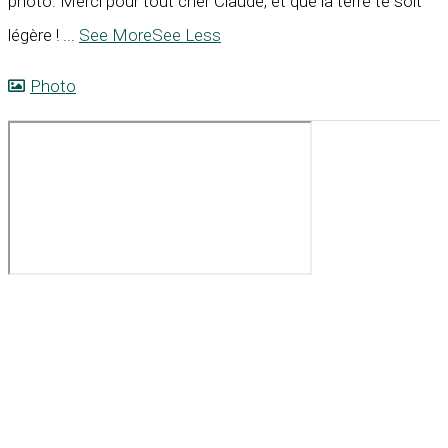
photo. Merci pour tout cher Claude, et que la terre te soit
légère !
...
See More
See Less
Photo