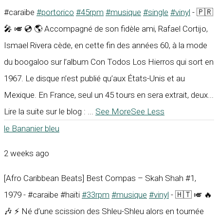
#caraïbe
#portorico
#45rpm
#musique
#single
#vinyl
- 🇵🇷
🎤 🎺 💿 🌎 Accompagné de son fidèle ami, Rafael Cortijo,
Ismael Rivera cède, en cette fin des années 60, à la mode
du boogaloo sur l’album Con Todos Los Hierros qui sort en
1967. Le disque n’est publié qu’aux États-Unis et au
Mexique. En France, seul un 45 tours en sera extrait, deux...
Lire la suite sur le blog :
...
See More
See Less
le Bananier bleu
2 weeks ago
[Afro Caribbean Beats] Best Compas – Skah Shah #1,
1979 - #caraïbe #haïti
#33rpm
#musique
#vinyl
- 🇭🇹 🎺 🔥
🎶 ⚡ Né d’une scission des Shleu-Shleu alors en tournée