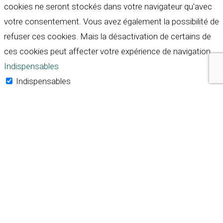
cookies ne seront stockés dans votre navigateur qu'avec
votre consentement. Vous avez également la possibilité de
refuser ces cookies. Mais la désactivation de certains de
ces cookies peut affecter votre expérience de navigation.
Indispensables
Indispensables
Toujours activé
Necessary cookies are absolutely essential for the
website to function properly. These cookies ensure basic
functionalities and security features of the website,
anonymously.
Cookie
Durée
Description
This cookie is set by GDPR
Cookie Consent plugin. The
cookielawinfo-
11
cookie is used to store the