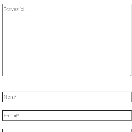
Écrivez
ici…
Nom*
E-
mail*