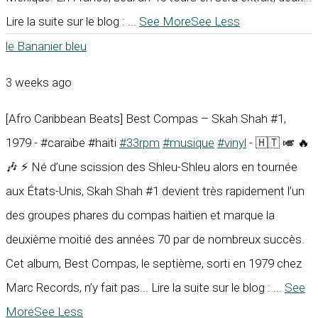
Lire la suite sur le blog :
...
See More
See Less
le Bananier bleu
3 weeks ago
[Afro Caribbean Beats] Best Compas – Skah Shah #1,
1979 - #caraïbe #haïti
#33rpm
#musique
#vinyl
- 🇭🇹 🎺 🔥
🎶 ⚡ Né d’une scission des Shleu-Shleu alors en tournée
aux États-Unis, Skah Shah #1 devient très rapidement l’un
des groupes phares du compas haïtien et marque la
deuxième moitié des années 70 par de nombreux succès.
Cet album, Best Compas, le septième, sorti en 1979 chez
Marc Records, n’y fait pas... Lire la suite sur le blog :
...
See
More
See Less