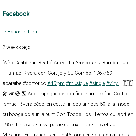
Facebook
le Bananier bleu
2 weeks ago
[Afro Caribbean Beats] Arrecotin Arrecotan / Bamba Cure
– Ismael Rivera con Cortijo y Su Combo, 1967/69 -
#caraïbe #portorico
#45rpm
#musique
#single
#vinyl
- 🇵🇷
🎤 🎺 💿 🌎 Accompagné de son fidèle ami, Rafael Cortijo,
Ismael Rivera cède, en cette fin des années 60, à la mode
du boogaloo sur l’album Con Todos Los Hierros qui sort en
1967. Le disque n’est publié qu’aux États-Unis et au
Mexique. En France, seul un 45 tours en sera extrait, deux...