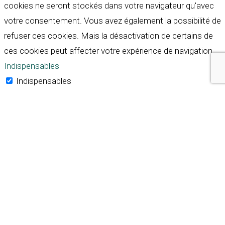
cookies ne seront stockés dans votre navigateur qu'avec
votre consentement. Vous avez également la possibilité de
refuser ces cookies. Mais la désactivation de certains de
ces cookies peut affecter votre expérience de navigation.
Indispensables
Indispensables
Toujours activé
Necessary cookies are absolutely essential for the
website to function properly. These cookies ensure basic
functionalities and security features of the website,
anonymously.
Cookie
Durée
Description
This cookie is set by GDPR
Cookie Consent plugin. The
cookielawinfo-
11
cookie is used to store the