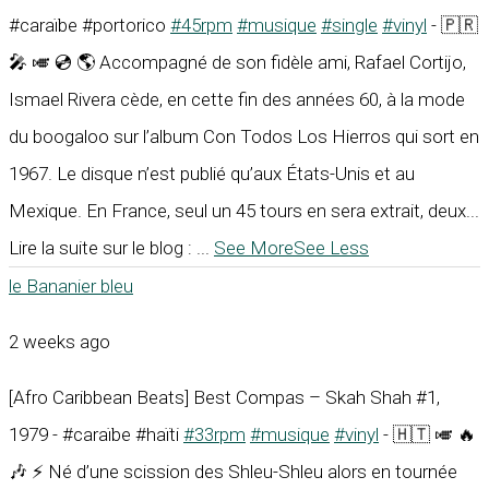
#caraïbe #portorico
#45rpm
#musique
#single
#vinyl
- 🇵🇷
🎤 🎺 💿 🌎 Accompagné de son fidèle ami, Rafael Cortijo,
Ismael Rivera cède, en cette fin des années 60, à la mode
du boogaloo sur l’album Con Todos Los Hierros qui sort en
1967. Le disque n’est publié qu’aux États-Unis et au
Mexique. En France, seul un 45 tours en sera extrait, deux...
Lire la suite sur le blog :
...
See More
See Less
le Bananier bleu
2 weeks ago
[Afro Caribbean Beats] Best Compas – Skah Shah #1,
1979 - #caraïbe #haïti
#33rpm
#musique
#vinyl
- 🇭🇹 🎺 🔥
🎶 ⚡ Né d’une scission des Shleu-Shleu alors en tournée