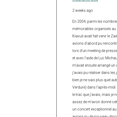
2 weeks ago
En 2004, parmi les nombre
mémorables organisés au C
Kiavué avait fait venir le Z
avions d’abord pu rencontr
lors d’un meeting de press
et avec l’aide de Luc Micha
m’avait ensuite arrangé un 
j’avais pu réaliser dans les
bien je ne sais plus quel aut
Verdure) dans l’après-midi.
le trac que j’avais, mais je 
assez de m’avoir donné cette
un concert exceptionnel au 
avions pu de nouveau discu