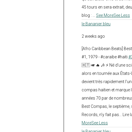
45 tours en sera extrait, deux.
blog :
...
See More
See Less
le Bananier bleu
2 weeks ago
[Afro Caribbean Beats] Be
#1, 1979 - #caraïbe #haïti
#
🇭🇹 🎺 🔥 🎶 ⚡ Né d’une sc
alors en tournée aux États
devient très rapidement l’
compas haïtien et marque l
années 70 par de nombreux
Best Compas, le septième, 
Records, n’y fait pas... Lire l
More
See Less
le Bananier bleu