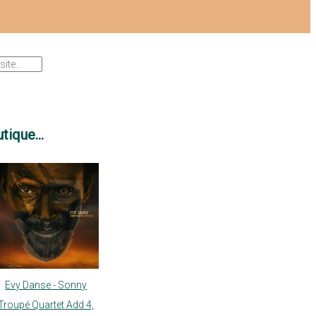
tique...
Evy Danse - Sonny
Troupé Quartet Add 4,