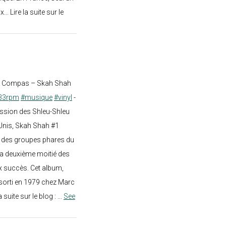
.. Lire la suite sur le
st Compas – Skah Shah
33rpm
#musique
#vinyl
-
ission des Shleu-Shleu
-Unis, Skah Shah #1
un des groupes phares du
a deuxième moitié des
 succès. Cet album,
sorti en 1979 chez Marc
a suite sur le blog :
...
See