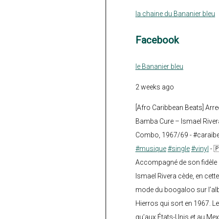
la chaine du Bananier bleu
Facebook
le Bananier bleu
2 weeks ago
[Afro Caribbean Beats] Arre
Bamba Cure – Ismael Rivera
Combo, 1967/69 - #caraïb
#musique
#single
#vinyl
- 
Accompagné de son fidèle a
Ismael Rivera cède, en cette
mode du boogaloo sur l’a
Hierros qui sort en 1967. Le
qu’aux États-Unis et au Mex