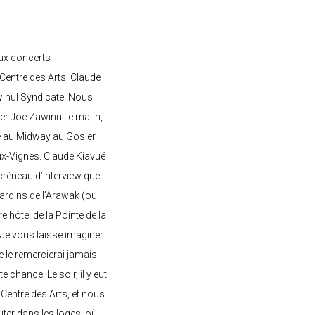
ux concerts
entre des Arts, Claude
awinul Syndicate. Nous
er Joe Zawinul le matin,
e au Midway au Gosier –
ux-Vignes. Claude Kiavué
créneau d’interview que
 jardins de l’Arawak (ou
re hôtel de la Pointe de la
 Je vous laisse imaginer
ne le remercierai jamais
 chance. Le soir, il y eut
Centre des Arts, et nous
ter dans les loges, où