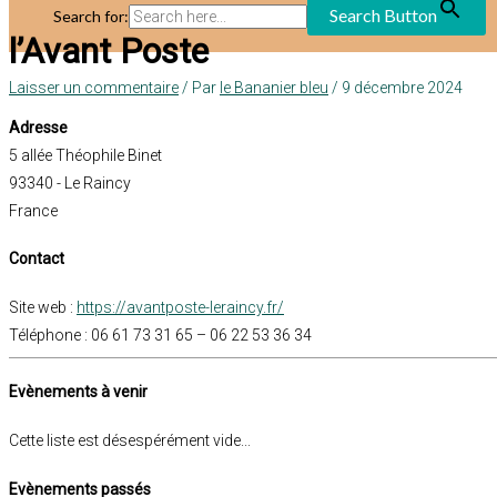
Search Button
Search for:
l’Avant Poste
Laisser un commentaire
/ Par
le Bananier bleu
/
9 décembre 2024
Adresse
5 allée Théophile Binet
93340 - Le Raincy
France
Contact
Site web :
https://avantposte-leraincy.fr/
Téléphone : 06 61 73 31 65 – 06 22 53 36 34
Evènements à venir
Cette liste est désespérément vide...
Evènements passés