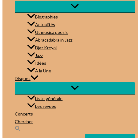
Biographies
Actualités
Ut musica poesis
Abracadabra in Jazz
Djaz Kreyol
Jazz
Idées
A la Une
Disques
Liste générale
Les revues
Concerts
Chercher