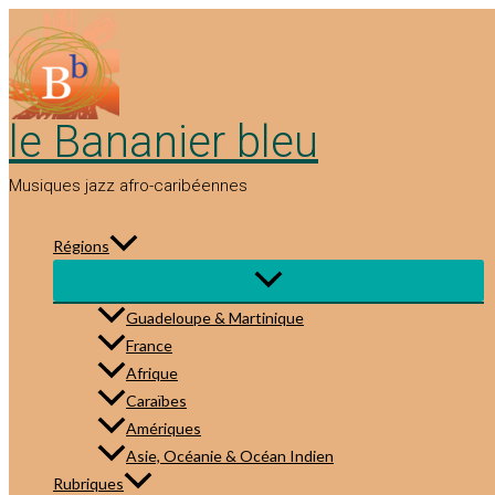
Aller
au
contenu
le Bananier bleu
Musiques jazz afro-caribéennes
Régions
Guadeloupe & Martinique
France
Afrique
Caraïbes
Amériques
Asie, Océanie & Océan Indien
Rubriques