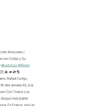
cotin Arrecotan /
 con Cortijo y Su
e
#portorico
#45rpm
🇷 🎤 🎺 💿 🌎
mi, Rafael Cortijo,
 fin des années 60, à la
lbum Con Todos Los
 disque n’est publié
ique. En France, seul un