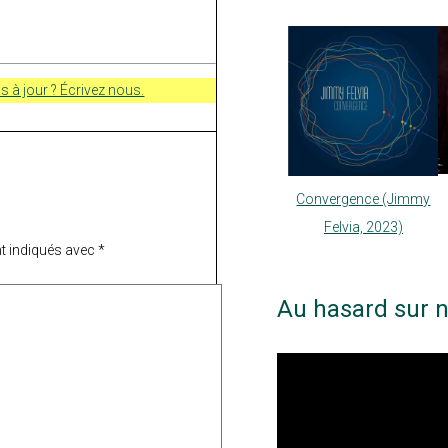
s à jour ? Écrivez nous.
Convergence (Jimmy
Felvia, 2023)
t indiqués avec
*
Au hasard sur n