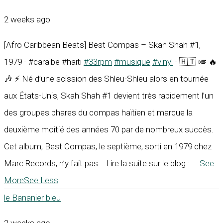
2 weeks ago
[Afro Caribbean Beats] Best Compas – Skah Shah #1,
1979 - #caraïbe #haïti
#33rpm
#musique
#vinyl
- 🇭🇹 🎺 🔥
🎶 ⚡ Né d’une scission des Shleu-Shleu alors en tournée
aux États-Unis, Skah Shah #1 devient très rapidement l’un
des groupes phares du compas haïtien et marque la
deuxième moitié des années 70 par de nombreux succès.
Cet album, Best Compas, le septième, sorti en 1979 chez
Marc Records, n’y fait pas... Lire la suite sur le blog :
...
See
More
See Less
le Bananier bleu