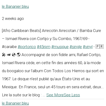
le Bananier bleu
2 weeks ago
[Afro Caribbean Beats] Arrecotin Arrecotan / Bamba Cure
– Ismael Rivera con Cortijo y Su Combo, 1967/69 -
#caraïbe
#portorico
#45rpm
#musique
#single
#vinyl
- 🇵🇷
🎤 🎺 💿 🌎 Accompagné de son fidèle ami, Rafael Cortijo,
Ismael Rivera cède, en cette fin des années 60, à la mode
du boogaloo sur l’album Con Todos Los Hierros qui sort en
1967. Le disque n’est publié qu’aux États-Unis et au
Mexique. En France, seul un 45 tours en sera extrait, deux...
Lire la suite sur le blog :
...
See More
See Less
le Bananier bleu