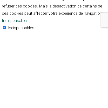
refuser ces cookies. Mais la désactivation de certains de
ces cookies peut affecter votre expérience de navigation.
Indispensables
Indispensables
Toujours activé
Necessary cookies are absolutely essential for the
website to function properly. These cookies ensure basic
functionalities and security features of the website,
anonymously.
Cookie
Durée
Description
This cookie is set by GDPR
Cookie Consent plugin. The
cookielawinfo-
11
cookie is used to store the
checkbox-analytics
months
user consent for the