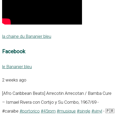
la chaine du Bananier bleu
Facebook
le Bananier bleu
2 weeks ago
[Afro Caribbean Beats] Arrecotin Arrecotan / Bamba Cure
– Ismael Rivera con Cortijo y Su Combo, 1967/69 -
#caraïbe
#portorico
#45rpm
#musique
#single
#vinyl
- 🇵🇷