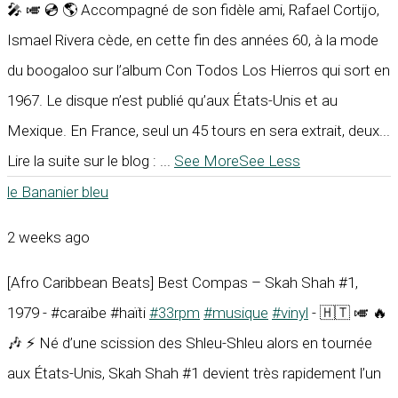
🎤 🎺 💿 🌎 Accompagné de son fidèle ami, Rafael Cortijo,
Ismael Rivera cède, en cette fin des années 60, à la mode
du boogaloo sur l’album Con Todos Los Hierros qui sort en
1967. Le disque n’est publié qu’aux États-Unis et au
Mexique. En France, seul un 45 tours en sera extrait, deux...
Lire la suite sur le blog :
...
See More
See Less
le Bananier bleu
2 weeks ago
[Afro Caribbean Beats] Best Compas – Skah Shah #1,
1979 - #caraïbe #haïti
#33rpm
#musique
#vinyl
- 🇭🇹 🎺 🔥
🎶 ⚡ Né d’une scission des Shleu-Shleu alors en tournée
aux États-Unis, Skah Shah #1 devient très rapidement l’un