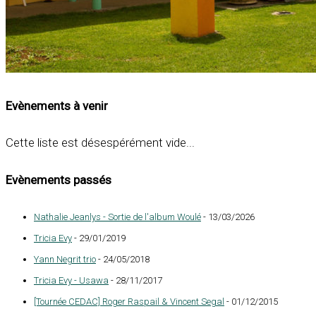
Evènements à venir
Cette liste est désespérément vide...
Evènements passés
Nathalie Jeanlys - Sortie de l'album Woulé
- 13/03/2026
Tricia Evy
- 29/01/2019
Yann Negrit trio
- 24/05/2018
Tricia Evy - Usawa
- 28/11/2017
[Tournée CEDAC] Roger Raspail & Vincent Segal
- 01/12/2015