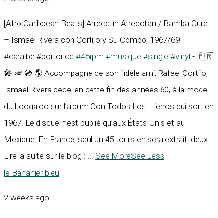
[Afro Caribbean Beats] Arrecotin Arrecotan / Bamba Cure
– Ismael Rivera con Cortijo y Su Combo, 1967/69 -
#caraïbe #portorico
#45rpm
#musique
#single
#vinyl
- 🇵🇷
🎤 🎺 💿 🌎 Accompagné de son fidèle ami, Rafael Cortijo,
Ismael Rivera cède, en cette fin des années 60, à la mode
du boogaloo sur l’album Con Todos Los Hierros qui sort en
1967. Le disque n’est publié qu’aux États-Unis et au
Mexique. En France, seul un 45 tours en sera extrait, deux...
Lire la suite sur le blog :
...
See More
See Less
le Bananier bleu
2 weeks ago