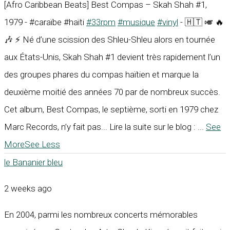
[Afro Caribbean Beats] Best Compas – Skah Shah #1,
1979 - #caraïbe #haïti
#33rpm
#musique
#vinyl
- 🇭🇹 🎺 🔥
🎶 ⚡ Né d’une scission des Shleu-Shleu alors en tournée
aux États-Unis, Skah Shah #1 devient très rapidement l’un
des groupes phares du compas haïtien et marque la
deuxième moitié des années 70 par de nombreux succès.
Cet album, Best Compas, le septième, sorti en 1979 chez
Marc Records, n’y fait pas... Lire la suite sur le blog :
...
See
More
See Less
le Bananier bleu
2 weeks ago
En 2004, parmi les nombreux concerts mémorables