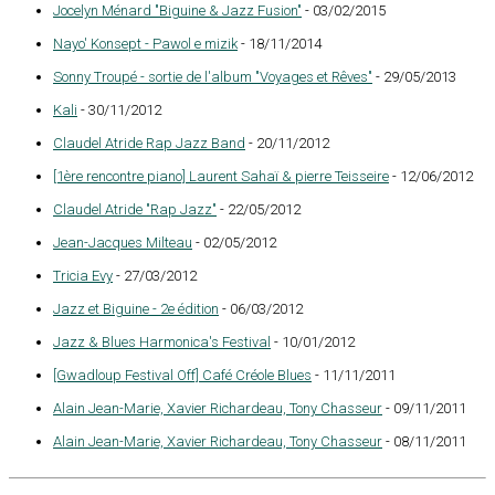
Jocelyn Ménard "Biguine & Jazz Fusion"
- 03/02/2015
Nayo' Konsept - Pawol e mizik
- 18/11/2014
Sonny Troupé - sortie de l'album "Voyages et Rêves"
- 29/05/2013
Kali
- 30/11/2012
Claudel Atride Rap Jazz Band
- 20/11/2012
[1ère rencontre piano] Laurent Sahaï & pierre Teisseire
- 12/06/2012
Claudel Atride "Rap Jazz"
- 22/05/2012
Jean-Jacques Milteau
- 02/05/2012
Tricia Evy
- 27/03/2012
Jazz et Biguine - 2e édition
- 06/03/2012
Jazz & Blues Harmonica's Festival
- 10/01/2012
[Gwadloup Festival Off] Café Créole Blues
- 11/11/2011
Alain Jean-Marie, Xavier Richardeau, Tony Chasseur
- 09/11/2011
Alain Jean-Marie, Xavier Richardeau, Tony Chasseur
- 08/11/2011