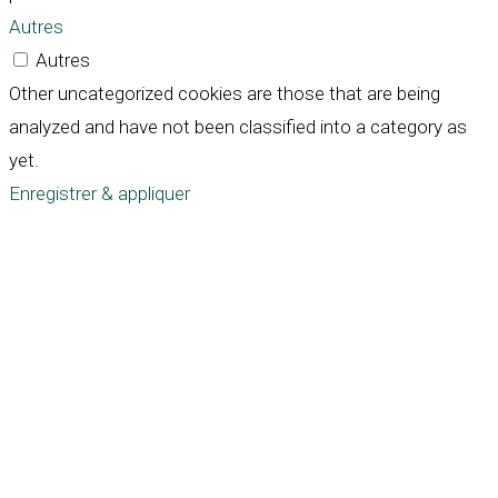
Autres
Autres
Other uncategorized cookies are those that are being
analyzed and have not been classified into a category as
yet.
Enregistrer & appliquer
Défiler
vers
le
haut