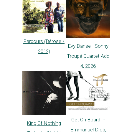
Parcours (Bérose /
Evy Danse - Sonny
2012)
Troupé Quartet Add
4, 2026
Get On Board ! -
King Of Nothing
Emmanuel Djob,