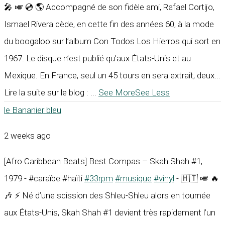
🎤 🎺 💿 🌎 Accompagné de son fidèle ami, Rafael Cortijo,
Ismael Rivera cède, en cette fin des années 60, à la mode
du boogaloo sur l’album Con Todos Los Hierros qui sort en
1967. Le disque n’est publié qu’aux États-Unis et au
Mexique. En France, seul un 45 tours en sera extrait, deux...
Lire la suite sur le blog :
...
See More
See Less
le Bananier bleu
2 weeks ago
[Afro Caribbean Beats] Best Compas – Skah Shah #1,
1979 - #caraïbe #haïti
#33rpm
#musique
#vinyl
- 🇭🇹 🎺 🔥
🎶 ⚡ Né d’une scission des Shleu-Shleu alors en tournée
aux États-Unis, Skah Shah #1 devient très rapidement l’un