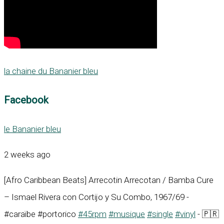
la chaine du Bananier bleu
Facebook
le Bananier bleu
2 weeks ago
[Afro Caribbean Beats] Arrecotin Arrecotan / Bamba Cure
– Ismael Rivera con Cortijo y Su Combo, 1967/69 -
#caraïbe #portorico
#45rpm
#musique
#single
#vinyl
- 🇵🇷