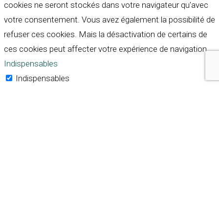
cookies ne seront stockés dans votre navigateur qu'avec
votre consentement. Vous avez également la possibilité de
refuser ces cookies. Mais la désactivation de certains de
ces cookies peut affecter votre expérience de navigation.
Indispensables
Indispensables
Toujours activé
Necessary cookies are absolutely essential for the
website to function properly. These cookies ensure basic
functionalities and security features of the website,
anonymously.
Cookie
Durée
Description
This cookie is set by GDPR
Cookie Consent plugin. The
cookielawinfo-
11
cookie is used to store the