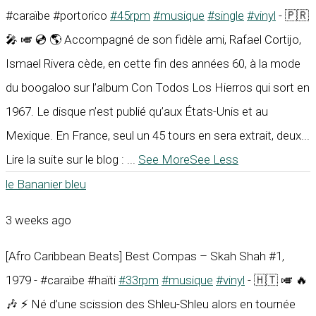
#caraïbe #portorico
#45rpm
#musique
#single
#vinyl
- 🇵🇷
🎤 🎺 💿 🌎 Accompagné de son fidèle ami, Rafael Cortijo,
Ismael Rivera cède, en cette fin des années 60, à la mode
du boogaloo sur l’album Con Todos Los Hierros qui sort en
1967. Le disque n’est publié qu’aux États-Unis et au
Mexique. En France, seul un 45 tours en sera extrait, deux...
Lire la suite sur le blog :
...
See More
See Less
le Bananier bleu
3 weeks ago
[Afro Caribbean Beats] Best Compas – Skah Shah #1,
1979 - #caraïbe #haïti
#33rpm
#musique
#vinyl
- 🇭🇹 🎺 🔥
🎶 ⚡ Né d’une scission des Shleu-Shleu alors en tournée