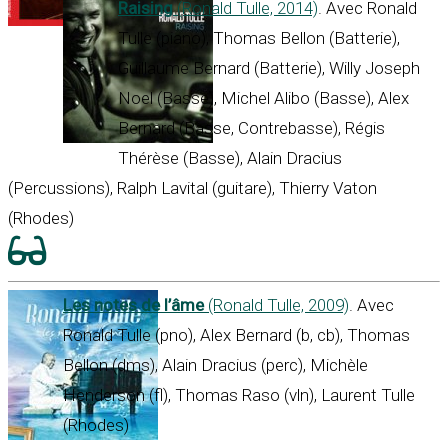
Raising
(Ronald Tulle, 2014)
. Avec Ronald
Tulle (piano), Thomas Bellon (Batterie),
Guillaume Bernard (Batterie), Willy Joseph
Noel (Basse), Michel Alibo (Basse), Alex
Bernard (Basse, Contrebasse), Régis
Thérèse (Basse), Alain Dracius
(Percussions), Ralph Lavital (guitare), Thierry Vaton
(Rhodes)
Les notes de l’âme
(Ronald Tulle, 2009)
. Avec
Ronald Tulle (pno), Alex Bernard (b, cb), Thomas
Bellon (dms), Alain Dracius (perc), Michèle
Henderson (fl), Thomas Raso (vln), Laurent Tulle
(Rhodes)