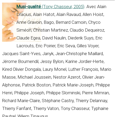
Musi-qualité
(Tony Chasseur, 2005)
. Avec Alain
Dracius, Alain Hatot, Alain Ravaud, Allen Hoist,
Anne Gravoin, Bago, Bernard Camoin, Chyco
Siméon, Christian Martinez, Claudio Dequeiroz,
Claude Egea, David Naulin, Diederik Suys, Eric
Lacrouts, Eric Poirier, Eric Seva, Gilles Voyer,
Jacques Saint-Yves, Janyk, Jean-Christophe Maillard,
Jérome Boumendil, Jessy Bylon, Karine Jordier-Herte,
Kired Olivier Dongala, Laury Monel, Luther François, Mario
Masse, Michael Joussein, Nestor Azerot, Olivier Jean-
Alphonse, Patrick Boston, Patrick Marie-Joseph, Philippe
Henri, Philippe Joseph, Philippe Slominski, Pierre Mimran,
Richard Marie-Claire, Stéphane Castry, Thierry Delannay,
Thierry Fanfant, Thierry Vaton, Tony Chasseur, Typhaine
Pautrel, Wilem Tinaugus