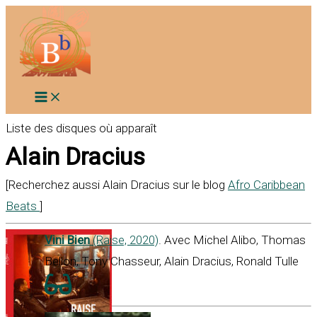
Aller
au
contenu
Liste des disques où apparaît
Alain Dracius
[Recherchez aussi Alain Dracius sur le blog
Afro Caribbean
Beats
]
Vini Bien
(Raise, 2020)
. Avec Michel Alibo, Thomas
Bellon, Tony Chasseur, Alain Dracius, Ronald Tulle