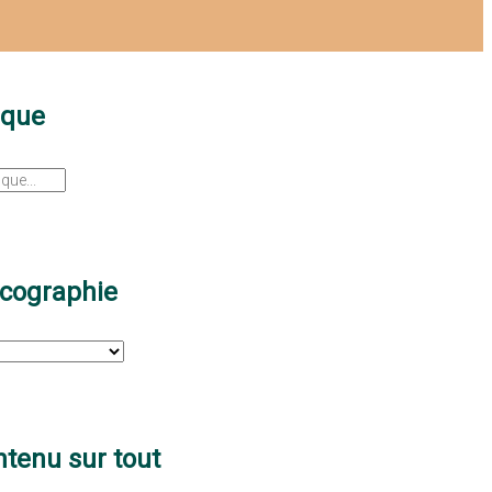
sque
scographie
tenu sur tout