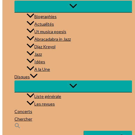
Biographies
Actualités
Ut musica poesis
Abracadabra in Jazz
Djaz Kreyol
Jazz
Idées
A la Une
Disques
Liste générale
Les revues
Concerts
Chercher