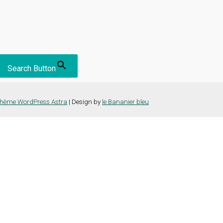
Search Button
hème WordPress Astra
| Design by
le Bananier bleu
nce la plus pertinente en mémorisant vos préférences et vos visites répét
es cookies" pour fournir un consentement contrôlé.