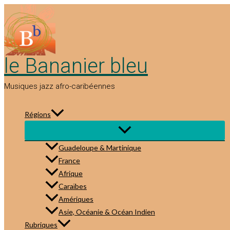
Aller
au
contenu
le Bananier bleu
Musiques jazz afro-caribéennes
Régions
Guadeloupe & Martinique
France
Afrique
Caraïbes
Amériques
Asie, Océanie & Océan Indien
Rubriques