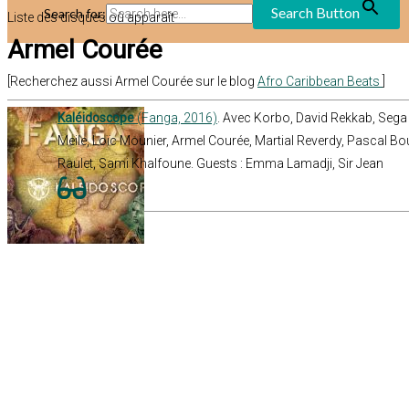
Search Button
Search for:
Liste des disques où apparaît
Armel Courée
[Recherchez aussi Armel Courée sur le blog
Afro Caribbean Beats
]
Kaléidoscope
(Fanga, 2016)
. Avec Korbo, David Rekkab, Sega
Meile, Loïc Mounier, Armel Courée, Martial Reverdy, Pascal Bou
Raulet, Sami Khalfoune. Guests : Emma Lamadji, Sir Jean