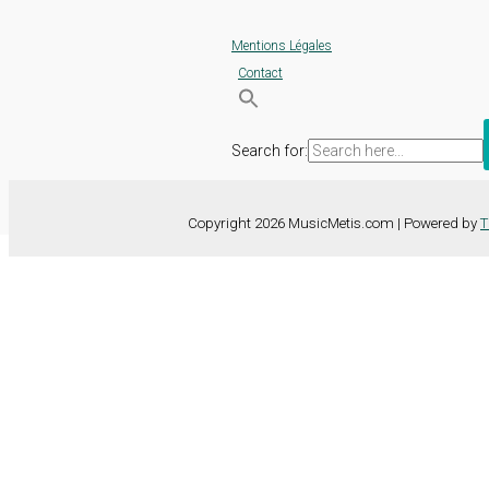
Mentions Légales
Contact
Search for:
Copyright 2026 MusicMetis.com | Powered by
T
Nous utilisons des cookies sur notre site Web pour vous offrir l'expérie
TOUS les cookies. Toutefois, vous pouvez modifier les "Paramètres d
Paramètres des cookies
Tout accepter
Fermer
Détails de la confidentialité