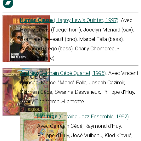
Human Cause
(Happy Lewis Quintet, 1997)
. Avec
Happy Lewis (fluegel horn), Jocelyn Ménard (sax),
Normand Deveault (pno), Marcel Falla (bass),
Raymond Grego (bass), Charly Chomereau-
Lamotte (perc)
Andréa
(Germain Cécé Quartet, 1996)
. Avec Vincent
Quinsac, Marcel "Mano" Falla, Joseph Cazimir,
Germain Cécé, Swanha Desvarieux, Philippe d'Huy,
Charly Chomereau-Lamotte
Héritage
(Caraïbe Jazz Ensemble, 1992)
.
Avec Germain Cécé, Raymond d’Huy,
Philippe d’Huy, José Vulbeau, Klod Kiavué,