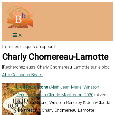
Aller
au
contenu
Liste des disques où apparaît
Charly Chomereau-Lamotte
[Recherchez aussi Charly Chomereau-Lamotte sur le blog
Afro Caribbean Beats
]
Likid Rock Stone
(Alain Jean-Marie, Winston
Verkeley & Jean-Claude Montredon, 2020)
. Avec
Alain Jean-Marie, Winston Berkeley & Jean-Claude
Montredon + Charly Chomereau-Lamotte