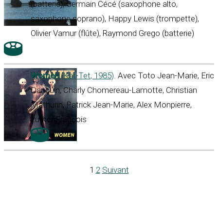
(batterie), Germain Cécé (saxophone alto,
saxophone soprano), Happy Lewis (trompette),
Olivier Vamur (flûte), Raymond Grego (batterie)
Women
(Kat-Tet, 1985)
. Avec Toto Jean-Marie, Eric
Danquin, Charly Chomereau-Lamotte, Christian
Mathurin, Patrick Jean-Marie, Alex Monpierre,
Luther François
1
2
Suivant