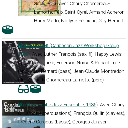
Georges Juraver, Charly Chomereau-
Lamotte, Félix Saint-Cyrel, Armand Acheron,
Harry Mado, Norlyse Féliciane, Guy Herbert
Morne Du Don
(Caribbean Jazz Workshop Group,
1989)
. Avec Luther François (sax, fl), Happy Lewis
(tp), Adrian Clarke, Emerson Nurse & Ronald Tulle
(pno), Alex Bernard (bass), Jean-Claude Montredon
(dms), Charly Chomereau-Lamotte (perc)
Breeze
(Caraïbe Jazz Ensemble, 1986)
. Avec Charly
C. Lamotte (percussions), François Quillin (claviers),
Frédéric Caracas (basse), Georges Juraver