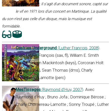
En deux mots :
Il s'agit d'un document sonore, capté sur
le vif en 1971 lors d'un concert en Martinique. La qualité
du son n'est pas celle d'un disque, mais la musique est
formidable.
Castries Underground
(Luther François, 2008)
.
Avec Luther François (sax, fl), William E. Smith
(sax), Franklyn Mackintosh (keys), Corcoran Holt
(double bass), Sean Thomas (dms), Charly
Chomereau-Lamotte (perc)
MesTissages
(Raymond d’Huy, 2007)
. Avec
Raymond d’Huy ; Bruno Jofa ; Dominique Bérose ;
Charly Chomereau-Lamotte ; Sonny Troupé ; Luther