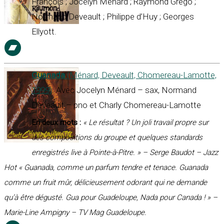
François ; Jocelyn Ménard ; Raymond Grego ;
Normand Deveault ; Philippe d’Huy ; Georges
Ellyott.
Guanada
(Ménard, Deveault, Chomereau-Lamotte,
1999)
. Avec Jocelyn Ménard – sax, Normand
Deveault – pno et Charly Chomereau-Lamotte
En deux mots :
« Le résultat ? Un joli travail propre sur
des compositions du groupe et quelques standards
enregistrés live à Pointe-à-Pitre. »
– Serge Baudot – Jazz
Hot
« Guanada, comme un parfum tendre et tenace. Guanada
comme un fruit mûr, délicieusement odorant qui ne demande
qu’à être dégusté. Gua pour Guadeloupe, Nada pour Canada ! »
–
Marie-Line Ampigny – TV Mag Guadeloupe.