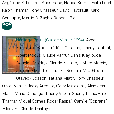
Angélique Kidjo, Fred Anasthase, Nanda Kumar, Edith Lefel,
Ralph Thamar, Tony Chasseur, David Tayorault, Kakoli
Sengupta, Martin D. Zagbo, Raphaël Blè
Héritage Pou...
(Claude Vamur, 1994)
. Avec
Emmanuel Binet, Frédéric Caracas, Thierry Fanfant,
Albert Plocus, Claude Vamur, Denis Kiayilouca,
Douglas Mbida, J.Claude Naimro, J.Marc Marcin,
Jocelyne Monfort, Laurent Romain, M.J. Gibon,
Otayeck Joseph, Tatiana Miath, Tony Chasseur,
Olivier Vamur, Jacky Arconte, Gerry Malekani, , Alain Jean-
Marie, Mario Canonge, Thierry Vaton, Guerdy Blanc, Ralph
Thamar, Miguel Gomez, Roger Raspail, Camille "Soprane"
Hildevert, Claude Thirifays