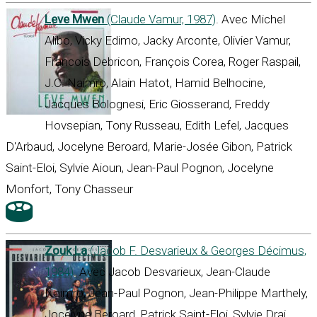
Leve Mwen
(Claude Vamur, 1987)
. Avec Michel
Alibo, Vicky Edimo, Jacky Arconte, Olivier Vamur,
Francois Debricon, François Corea, Roger Raspail,
J.C. Naimro, Alain Hatot, Hamid Belhocine,
Jacques Bolognesi, Eric Giosserand, Freddy
Hovsepian, Tony Russeau, Edith Lefel, Jacques
D'Arbaud, Jocelyne Beroard, Marie-Josée Gibon, Patrick
Saint-Eloi, Sylvie Aioun, Jean-Paul Pognon, Jocelyne
Monfort, Tony Chasseur
Zouk La
(Jacob F. Desvarieux & Georges Décimus,
1984)
. Avec Jacob Desvarieux, Jean-Claude
Naimro, Jean-Paul Pognon, Jean-Philippe Marthely,
Jocelyne Beroard, Patrick Saint-Eloi, Sylvie Drai,