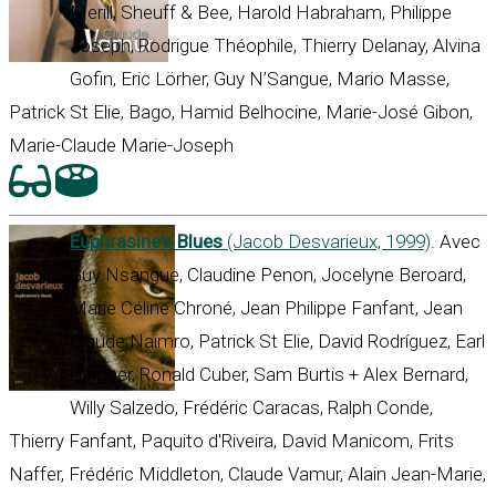
Merill, Sheuff & Bee, Harold Habraham, Philippe
Joseph, Rodrigue Théophile, Thierry Delanay, Alvina
Gofin, Eric Lörher, Guy N’Sangue, Mario Masse,
Patrick St Elie, Bago, Hamid Belhocine, Marie-José Gibon,
Marie-Claude Marie-Joseph
Euphrasine's Blues
(Jacob Desvarieux, 1999)
. Avec
Guy Nsangue, Claudine Penon, Jocelyne Beroard,
Marie Céline Chroné, Jean Philippe Fanfant, Jean
Claude Naimro, Patrick St Elie, David Rodríguez, Earl
Gardner, Ronald Cuber, Sam Burtis + Alex Bernard,
Willy Salzedo, Frédéric Caracas, Ralph Conde,
Thierry Fanfant, Paquito d'Riveira, David Manicom, Frits
Naffer, Frédéric Middleton, Claude Vamur, Alain Jean-Marie,