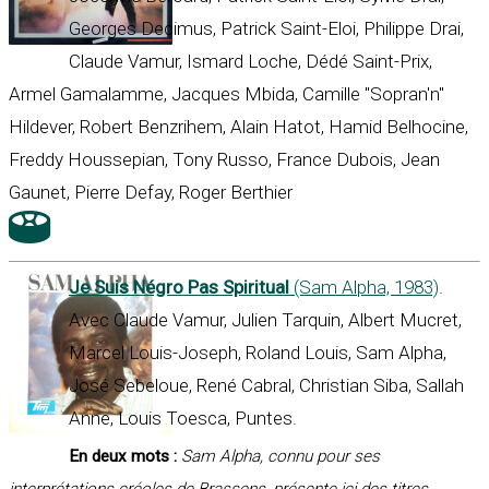
Georges Decimus, Patrick Saint-Eloi, Philippe Drai,
Claude Vamur, Ismard Loche, Dédé Saint-Prix,
Armel Gamalamme, Jacques Mbida, Camille "Sopran'n"
Hildever, Robert Benzrihem, Alain Hatot, Hamid Belhocine,
Freddy Houssepian, Tony Russo, France Dubois, Jean
Gaunet, Pierre Defay, Roger Berthier
Je Suis Négro Pas Spiritual
(Sam Alpha, 1983)
.
Avec Claude Vamur, Julien Tarquin, Albert Mucret,
Marcel Louis-Joseph, Roland Louis, Sam Alpha,
José Sebeloue, René Cabral, Christian Siba, Sallah
Anne, Louis Toesca, Puntes.
En deux mots :
Sam Alpha, connu pour ses