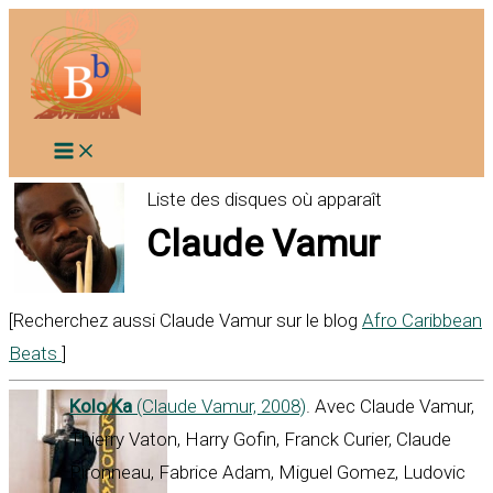
Aller
au
contenu
Liste des disques où apparaît
Claude Vamur
[Recherchez aussi Claude Vamur sur le blog
Afro Caribbean
Beats
]
Kolo Ka
(Claude Vamur, 2008)
. Avec Claude Vamur,
Thierry Vaton, Harry Gofin, Franck Curier, Claude
Pironneau, Fabrice Adam, Miguel Gomez, Ludovic