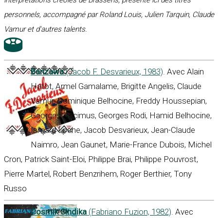
interprétations créoles de Brassens, présente ici des titres
personnels, accompagné par Roland Louis, Julien Tarquin, Claude
Vamur et d'autres talents.
Banzawa
(Jacob F. Desvarieux, 1983)
. Avec Alain
Hatot, Armel Gamalame, Brigitte Angelis, Claude
Vamur, Dominique Belhocine, Freddy Houssepian,
Georges Decimus, Georges Rodi, Hamid Belhocine,
Ismard Loche, Jacob Desvarieux, Jean-Claude
Naimro, Jean Gaunet, Marie-France Dubois, Michel
Cron, Patrick Saint-Eloi, Philippe Brai, Philippe Pouvrost,
Pierre Martel, Robert Benzrihem, Roger Berthier, Tony
Russo
Cosmik Sindika
(Fabriano Fuzion, 1982)
. Avec