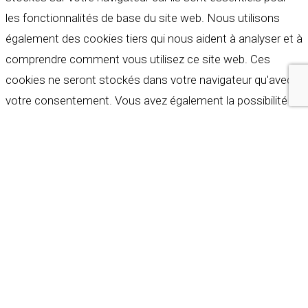
les fonctionnalités de base du site web. Nous utilisons
également des cookies tiers qui nous aident à analyser et à
comprendre comment vous utilisez ce site web. Ces
cookies ne seront stockés dans votre navigateur qu'avec
votre consentement. Vous avez également la possibilité de
refuser ces cookies. Mais la désactivation de certains de
ces cookies peut affecter votre expérience de navigation.
Indispensables
Indispensables
Toujours activé
Necessary cookies are absolutely essential for the
website to function properly. These cookies ensure basic
functionalities and security features of the website,
anonymously.