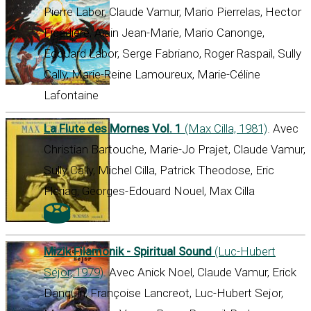
Pierre Labor, Claude Vamur, Mario Pierrelas, Hector
Ficadière, Alain Jean-Marie, Mario Canonge,
Edouard Labor, Serge Fabriano, Roger Raspail, Sully
Cally, Marie-Reine Lamoureux, Marie-Céline
Lafontaine
La Flute des Mornes Vol. 1
(Max Cilla, 1981)
. Avec
Christian Bartouche, Marie-Jo Prajet, Claude Vamur,
Sully Cally, Michel Cilla, Patrick Theodose, Eric
Fleriag, Georges-Edouard Nouel, Max Cilla
Mizik Filamonik - Spiritual Sound
(Luc-Hubert
Séjor, 1979)
. Avec Anick Noel, Claude Vamur, Erick
Danquin, Françoise Lancreot, Luc-Hubert Sejor,