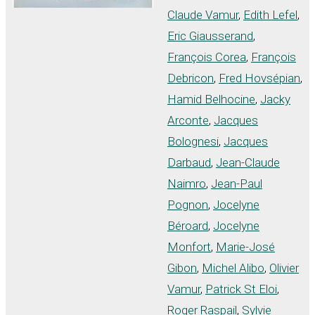
Claude Vamur
,
Edith Lefel
,
Eric Giausserand
,
François Corea
,
François
Debricon
,
Fred Hovsépian
,
Hamid Belhocine
,
Jacky
Arconte
,
Jacques
Bolognesi
,
Jacques
Darbaud
,
Jean-Claude
Naimro
,
Jean-Paul
Pognon
,
Jocelyne
Béroard
,
Jocelyne
Monfort
,
Marie-José
Gibon
,
Michel Alibo
,
Olivier
Vamur
,
Patrick St Eloi
,
Roger Raspail
,
Sylvie