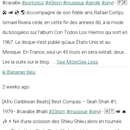
#caraïbe
#portorico
#45rpm
#musique
#single
#vinyl
- 🇵🇷
🎤 🎺 💿 🌎 Accompagné de son fidèle ami, Rafael Cortijo,
Ismael Rivera cède, en cette fin des années 60, à la mode
du boogaloo sur l’album Con Todos Los Hierros qui sort en
1967. Le disque n’est publié qu’aux États-Unis et au
Mexique. En France, seul un 45 tours en sera extrait, deux...
Lire la suite sur le blog :
...
See More
See Less
le Bananier bleu
2 weeks ago
[Afro Caribbean Beats] Best Compas – Skah Shah #1,
1979 - #caraïbe #haïti
#33rpm
#musique
#vinyl
- 🇭🇹 🎺 🔥
🎶 ⚡ Né d’une scission des Shleu-Shleu alors en tournée