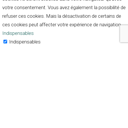
votre consentement. Vous avez également la possibilité de
refuser ces cookies. Mais la désactivation de certains de
ces cookies peut affecter votre expérience de navigation.
Indispensables
Indispensables
Toujours activé
Necessary cookies are absolutely essential for the
website to function properly. These cookies ensure basic
functionalities and security features of the website,
anonymously.
Cookie
Durée
Description
This cookie is set by GDPR
Cookie Consent plugin. The
cookielawinfo-
11
cookie is used to store the