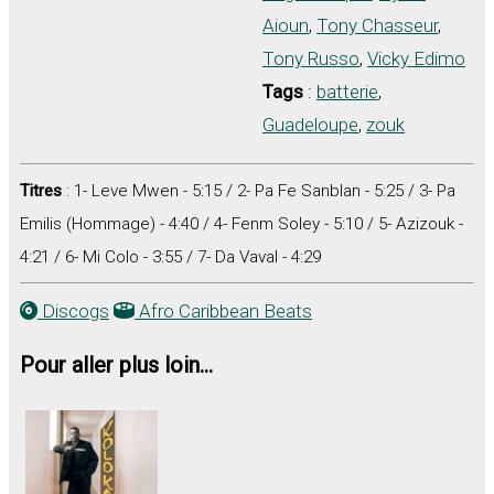
Aioun
,
Tony Chasseur
,
Tony Russo
,
Vicky Edimo
Tags
:
batterie
,
Guadeloupe
,
zouk
Titres
: 1- Leve Mwen - 5:15 / 2- Pa Fe Sanblan - 5:25 / 3- Pa
Emilis (Hommage) - 4:40 / 4- Fenm Soley - 5:10 / 5- Azizouk -
4:21 / 6- Mi Colo - 3:55 / 7- Da Vaval - 4:29
Discogs
Afro Caribbean Beats
Pour aller plus loin...