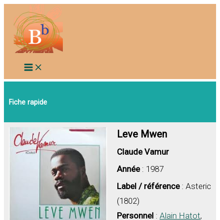
Aller
au
contenu
Fiche rapide
Leve Mwen
Claude Vamur
Année
: 1987
Label / référence
: Asteric
(1802)
Personnel
:
Alain Hatot
,