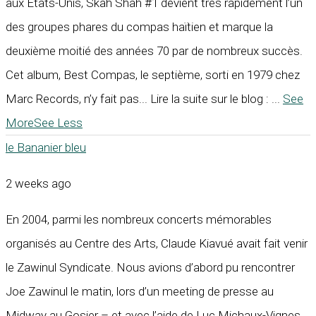
aux États-Unis, Skah Shah #1 devient très rapidement l’un
des groupes phares du compas haïtien et marque la
deuxième moitié des années 70 par de nombreux succès.
Cet album, Best Compas, le septième, sorti en 1979 chez
Marc Records, n’y fait pas... Lire la suite sur le blog :
...
See
More
See Less
le Bananier bleu
2 weeks ago
En 2004, parmi les nombreux concerts mémorables
organisés au Centre des Arts, Claude Kiavué avait fait venir
le Zawinul Syndicate. Nous avions d’abord pu rencontrer
Joe Zawinul le matin, lors d’un meeting de presse au
Midway au Gosier – et avec l’aide de Luc Michaux-Vignes.