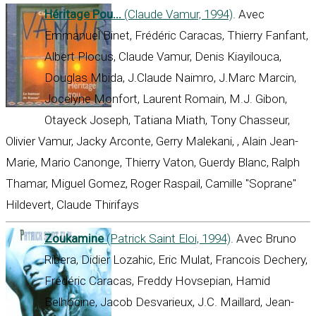
Héritage Pou...
(Claude Vamur, 1994)
. Avec
Emmanuel Binet, Frédéric Caracas, Thierry Fanfant,
Albert Plocus, Claude Vamur, Denis Kiayilouca,
Douglas Mbida, J.Claude Naimro, J.Marc Marcin,
Jocelyne Monfort, Laurent Romain, M.J. Gibon,
Otayeck Joseph, Tatiana Miath, Tony Chasseur,
Olivier Vamur, Jacky Arconte, Gerry Malekani, , Alain Jean-
Marie, Mario Canonge, Thierry Vaton, Guerdy Blanc, Ralph
Thamar, Miguel Gomez, Roger Raspail, Camille "Soprane"
Hildevert, Claude Thirifays
Zoukamine
(Patrick Saint Eloi, 1994)
. Avec Bruno
Ribera, Didier Lozahic, Eric Mulat, Francois Dechery,
Frédéric Caracas, Freddy Hovsepian, Hamid
Belhocine, Jacob Desvarieux, J.C. Maillard, Jean-