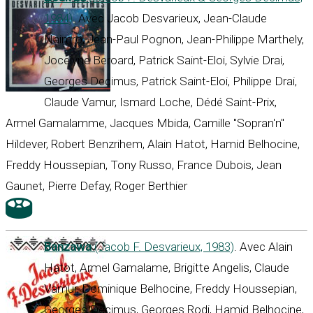
1984)
. Avec Jacob Desvarieux, Jean-Claude
Naimro, Jean-Paul Pognon, Jean-Philippe Marthely,
Jocelyne Beroard, Patrick Saint-Eloi, Sylvie Drai,
Georges Decimus, Patrick Saint-Eloi, Philippe Drai,
Claude Vamur, Ismard Loche, Dédé Saint-Prix,
Armel Gamalamme, Jacques Mbida, Camille "Sopran'n"
Hildever, Robert Benzrihem, Alain Hatot, Hamid Belhocine,
Freddy Houssepian, Tony Russo, France Dubois, Jean
Gaunet, Pierre Defay, Roger Berthier
Banzawa
(Jacob F. Desvarieux, 1983)
. Avec Alain
Hatot, Armel Gamalame, Brigitte Angelis, Claude
Vamur, Dominique Belhocine, Freddy Houssepian,
Georges Decimus, Georges Rodi, Hamid Belhocine,