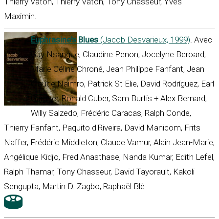
Thierry Vaton, Thierry Vaton, Tony Chasseur, Yves
Maximin.
Euphrasine's Blues
(Jacob Desvarieux, 1999)
. Avec
Guy Nsangue, Claudine Penon, Jocelyne Beroard,
Marie Céline Chroné, Jean Philippe Fanfant, Jean
Claude Naimro, Patrick St Elie, David Rodríguez, Earl
Gardner, Ronald Cuber, Sam Burtis + Alex Bernard,
Willy Salzedo, Frédéric Caracas, Ralph Conde,
Thierry Fanfant, Paquito d'Riveira, David Manicom, Frits
Naffer, Frédéric Middleton, Claude Vamur, Alain Jean-Marie,
Angélique Kidjo, Fred Anasthase, Nanda Kumar, Edith Lefel,
Ralph Thamar, Tony Chasseur, David Tayorault, Kakoli
Sengupta, Martin D. Zagbo, Raphaël Blè