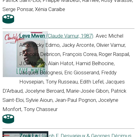
Patrick Saint-Eloi, Philippe Marbeuf, Ramlee, Rosy Varasse,
Serge Ponsar, Xénia Caraibe
Leve Mwen
(Claude Vamur, 1987)
. Avec Michel
Alibo, Vicky Edimo, Jacky Arconte, Olivier Vamur,
Francois Debricon, François Corea, Roger Raspail,
J.C. Naimro, Alain Hatot, Hamid Belhocine,
Jacques Bolognesi, Eric Giosserand, Freddy
Hovsepian, Tony Russeau, Edith Lefel, Jacques
D'Arbaud, Jocelyne Beroard, Marie-Josée Gibon, Patrick
Saint-Eloi, Sylvie Aioun, Jean-Paul Pognon, Jocelyne
Monfort, Tony Chasseur
Zouk La
(Jacob F. Desvarieux & Georges Décimus,