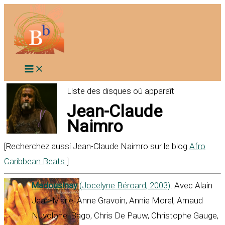
Aller
au
contenu
Liste des disques où apparaît
Jean-Claude
Naimro
[Recherchez aussi Jean-Claude Naimro sur le blog
Afro
Caribbean Beats
]
Madousinay
(Jocelyne Béroard, 2003)
. Avec Alain
Jean-Marie, Anne Gravoin, Annie Morel, Arnaud
Nuvolone, Bago, Chris De Pauw, Christophe Gauge,