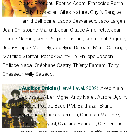
Claude Pironeau, Fabrice Adam, Françoise Perrin,
Freddy Hovsepian, Gilles Naturel, Guy N'Sangue,
Hamid Belhocine, Jacob Desvarieux, Jaco Largent,
Jean-Christophe Maillard, Jean-Claude Antoinette, Jean-
Claude Naimro, Jean-Philippe Fanfant, Jean-Paul Pognon,
Jean-Philippe Marthely, Jocelyne Beroard, Mario Canonge,
Mathilde Sternat, Patrick Saint-Elie, Philippe Joseph,
Philippe Nadal, Stéphane Castry, Thierry Fanfant, Tony
Chasseur, Willy Salzedo.
L’Audition Créole
(Hervé Laval, 2002)
. Avec Alain
Debiossat, Albert Vigne, Andy Narell, Aurore Ugolin,
Béatrice Poulot, Bago P.M. Balthazar, Bruno
Edjenguele, Charles Remion, Christian Martinez,
Christiane Obydol, Claudine Pennont, Clementine