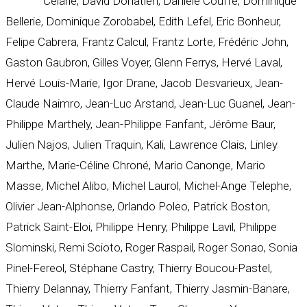
Celarie, David Donatien, Daniele Couffe, Dominique
Bellerie, Dominique Zorobabel, Edith Lefel, Eric Bonheur,
Felipe Cabrera, Frantz Calcul, Frantz Lorte, Frédéric John,
Gaston Gaubron, Gilles Voyer, Glenn Ferrys, Hervé Laval,
Hervé Louis-Marie, Igor Drane, Jacob Desvarieux, Jean-
Claude Naimro, Jean-Luc Arstand, Jean-Luc Guanel, Jean-
Philippe Marthely, Jean-Philippe Fanfant, Jérôme Baur,
Julien Najos, Julien Traquin, Kali, Lawrence Clais, Linley
Marthe, Marie-Céline Chroné, Mario Canonge, Mario
Masse, Michel Alibo, Michel Laurol, Michel-Ange Telephe,
Olivier Jean-Alphonse, Orlando Poleo, Patrick Boston,
Patrick Saint-Eloi, Philippe Henry, Philippe Lavil, Philippe
Slominski, Remi Scioto, Roger Raspail, Roger Sonao, Sonia
Pinel-Fereol, Stéphane Castry, Thierry Boucou-Pastel,
Thierry Delannay, Thierry Fanfant, Thierry Jasmin-Banare,