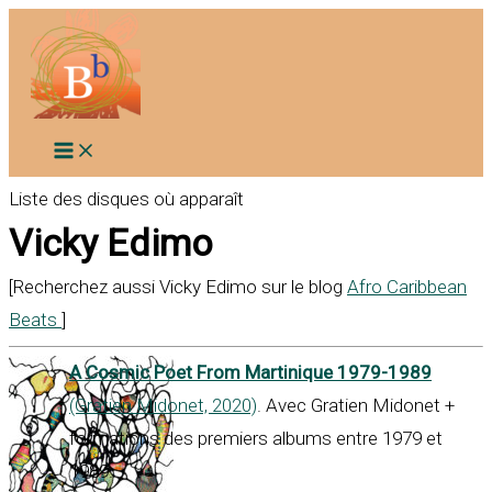
Aller
au
contenu
Liste des disques où apparaît
Vicky Edimo
[Recherchez aussi Vicky Edimo sur le blog
Afro Caribbean
Beats
]
A Cosmic Poet From Martinique 1979-1989
(Gratien Midonet, 2020)
. Avec Gratien Midonet +
formations des premiers albums entre 1979 et
1989.