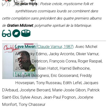
En deux mots :
Poésie créole, mysticisme folk et
synthétiseurs cosmiques lourds se combinent dans
cette compilation sans précédent des quatre premiers albums
de
Gratien Midonet
, polymathe spirituel de la Martinique.
Leve Mwen
(Claude Vamur, 1987)
. Avec Michel
Alibo, Vicky Edimo, Jacky Arconte, Olivier Vamur,
Francois Debricon, François Corea, Roger Raspail,
J.C. Naimro, Alain Hatot, Hamid Belhocine,
Jacques Bolognesi, Eric Giosserand, Freddy
Hovsepian, Tony Russeau, Edith Lefel, Jacques
D'Arbaud, Jocelyne Beroard, Marie-Josée Gibon, Patrick
Saint-Eloi, Sylvie Aioun, Jean-Paul Pognon, Jocelyne
Monfort, Tony Chasseur