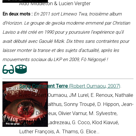
Aldo Middleton & Lucien Vergter
En deux mots :
En 2011 sort Limewo Twa, troisième album
d’Horizon. Le groupe de gwoka moderne emmené par Christian
Laviso a été créé en 1990 pour y poursuivre l’expérience qu’il
avait débuté avec Gaoulé Mizik. Dix titres sans contraintes pour
laisser monter la transe et des sujets d’actualité, après les
mouvements sociaux du LKP en 2009, Fò Négosyé !
Sang Comment Terre
(Robert Oumaou, 2007)
.
Avec Robert Oumaou, JM Lurel, E. Renoux, Nathalie
Jeanlys, H. Balthus, Sonny Troupé, D. Hippon, Jean-
Claude Descieux, Olivier Vamur, M. Sylvestre,
Kolimaya, F. Ladrezeau, G. Coco, Klod Kiavué,
Luther François, A. Thams, G. Elice…