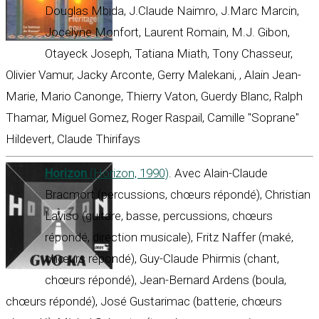
Douglas Mbida, J.Claude Naimro, J.Marc Marcin,
Jocelyne Monfort, Laurent Romain, M.J. Gibon,
Otayeck Joseph, Tatiana Miath, Tony Chasseur,
Olivier Vamur, Jacky Arconte, Gerry Malekani, , Alain Jean-
Marie, Mario Canonge, Thierry Vaton, Guerdy Blanc, Ralph
Thamar, Miguel Gomez, Roger Raspail, Camille "Soprane"
Hildevert, Claude Thirifays
Horizon
(Horizon, 1990)
. Avec Alain-Claude
Bracmort (percussions, chœurs répondé), Christian
Laviso (guitare, basse, percussions, chœurs
répondé, direction musicale), Fritz Naffer (maké,
chœurs répondé), Guy-Claude Phirmis (chant,
chœurs répondé), Jean-Bernard Ardens (boula,
chœurs répondé), José Gustarimac (batterie, chœurs