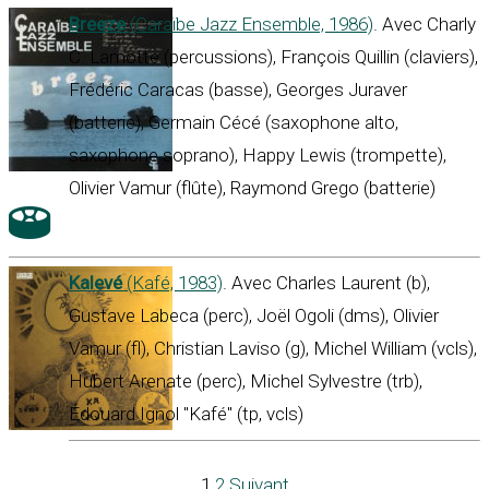
Breeze
(Caraïbe Jazz Ensemble, 1986)
. Avec Charly
C. Lamotte (percussions), François Quillin (claviers),
Frédéric Caracas (basse), Georges Juraver
(batterie), Germain Cécé (saxophone alto,
saxophone soprano), Happy Lewis (trompette),
Olivier Vamur (flûte), Raymond Grego (batterie)
Kalevé
(Kafé, 1983)
. Avec Charles Laurent (b),
Gustave Labeca (perc), Joël Ogoli (dms), Olivier
Vamur (fl), Christian Laviso (g), Michel William (vcls),
Hubert Arenate (perc), Michel Sylvestre (trb),
Édouard Ignol "Kafé" (tp, vcls)
1
2
Suivant