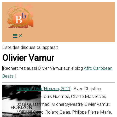
Aller
au
contenu
Liste des disques où apparaît
Olivier Vamur
[Recherchez aussi Olivier Vamur sur le blog
Afro Caribbean
Beats
]
Limewo Twa
(Horizon, 2011)
. Avec Christian
Laviso, Jean-Louis Guembé, Charlie Machecler,
José Gustarimac, Michel Sylvestre, Olivier Vamur,
Maurice Coco, Roland Galas, Philippe Pierre-Marie,