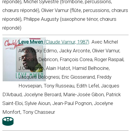
répondé), Michel Sylvestre (trombone, percussions,
chœurs répondé), Olivier Vamur (flûte, percussions, chœurs
répondé), Philippe Augusty (saxophone ténor, chœurs
répondé)
Leve Mwen
(Claude Vamur, 1987)
. Avec Michel
Alibo, Vicky Edimo, Jacky Arconte, Olivier Vamur,
Francois Debricon, François Corea, Roger Raspail,
J.C. Naimro, Alain Hatot, Hamid Belhocine,
Jacques Bolognesi, Eric Giosserand, Freddy
Hovsepian, Tony Russeau, Edith Lefel, Jacques
D'Arbaud, Jocelyne Beroard, Marie-Josée Gibon, Patrick
Saint-Eloi, Sylvie Aioun, Jean-Paul Pognon, Jocelyne
Monfort, Tony Chasseur