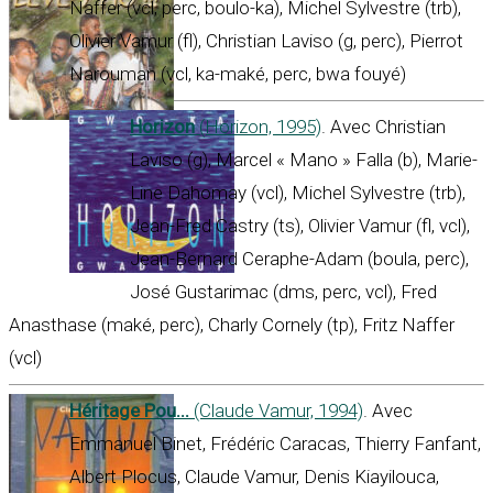
Naffer (vcl, perc, boulo-ka), Michel Sylvestre (trb),
Olivier Vamur (fl), Christian Laviso (g, perc), Pierrot
Narouman (vcl, ka-maké, perc, bwa fouyé)
Horizon
(Horizon, 1995)
. Avec Christian
Laviso (g), Marcel « Mano » Falla (b), Marie-
Line Dahomay (vcl), Michel Sylvestre (trb),
Jean-Fred Castry (ts), Olivier Vamur (fl, vcl),
Jean-Bernard Ceraphe-Adam (boula, perc),
José Gustarimac (dms, perc, vcl), Fred
Anasthase (maké, perc), Charly Cornely (tp), Fritz Naffer
(vcl)
Héritage Pou...
(Claude Vamur, 1994)
. Avec
Emmanuel Binet, Frédéric Caracas, Thierry Fanfant,
Albert Plocus, Claude Vamur, Denis Kiayilouca,