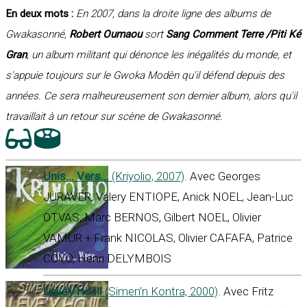
En deux mots :
En 2007, dans la droite ligne des albums de
Gwakasonné,
Robert Oumaou
sort
Sang Comment Terre /Piti Ké
Gran
, un album militant qui dénonce les inégalités du monde, et
s'appuie toujours sur le Gwoka Modèn qu'il défend depuis des
années. Ce sera malheureusement son dernier album, alors qu'il
travaillait à un retour sur scène de Gwakasonné.
Unis... Vers...
(Kriyolio, 2007)
. Avec Georges
JURAVER, Valery ENTIOPE, Anick NOEL, Jean-Luc
OTVAS, Marc BERNOS, Gilbert NOEL, Olivier
VAMUR + Frank NICOLAS, Olivier CAFAFA, Patrice
COYO, Henri DELYMBOIS
Lévé’y Ho !!!
(Simen’n Kontra, 2000)
. Avec Fritz