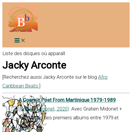
Aller
au
contenu
Liste des disques où apparaît
Jacky Arconte
[Recherchez aussi Jacky Arconte sur le blog
Afro
Caribbean Beats
]
A Cosmic Poet From Martinique 1979-1989
(Gratien Midonet, 2020)
. Avec Gratien Midonet +
formations des premiers albums entre 1979 et
1989.