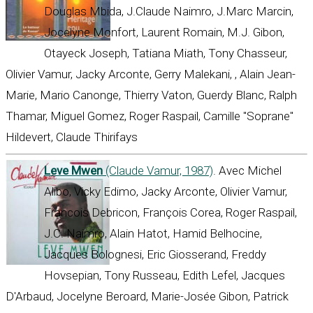
Douglas Mbida, J.Claude Naimro, J.Marc Marcin,
Jocelyne Monfort, Laurent Romain, M.J. Gibon,
Otayeck Joseph, Tatiana Miath, Tony Chasseur,
Olivier Vamur, Jacky Arconte, Gerry Malekani, , Alain Jean-
Marie, Mario Canonge, Thierry Vaton, Guerdy Blanc, Ralph
Thamar, Miguel Gomez, Roger Raspail, Camille "Soprane"
Hildevert, Claude Thirifays
Leve Mwen
(Claude Vamur, 1987)
. Avec Michel
Alibo, Vicky Edimo, Jacky Arconte, Olivier Vamur,
Francois Debricon, François Corea, Roger Raspail,
J.C. Naimro, Alain Hatot, Hamid Belhocine,
Jacques Bolognesi, Eric Giosserand, Freddy
Hovsepian, Tony Russeau, Edith Lefel, Jacques
D'Arbaud, Jocelyne Beroard, Marie-Josée Gibon, Patrick