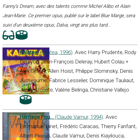
Fanny's Dream, avec des talents comme Michel Alibo et Alain
Jean-Marie. Ce premier opus, publié sur le label Blue Marge, sera
suivi d'un deuxième opus, Dalva, vingt ans plus tard...
Kalatea
(Kalatea, 1996)
. Avec Harry Prudente, Rody
Cereyon, Jean-François Deleray, Hubert Colau +
Alex Gevrey, Allen Hoist, Philippe Slominsky, Denis
Jusseaume, Fabrice Lesselier, Dominique Tauliaut,
Jacky Arconte, Valérie Belinga, Christiane Vallejo
Héritage Pou...
(Claude Vamur, 1994)
. Avec
Emmanuel Binet, Frédéric Caracas, Thierry Fanfant,
Albert Plocus, Claude Vamur, Denis Kiayilouca,