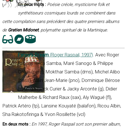
En deux mots :
Poésie créole, mysticisme folk et
synthétiseurs cosmiques lourds se combinent dans
cette compilation sans précédent des quatre premiers albums
de
Gratien Midonet
, polymathe spirituel de la Martinique.
Fanny’s Dream
(Roger Raspail, 1997)
. Avec Roger
Raspail, Reda Samba, Maré Sanogo & Philippe
Catan (perc), Mokthar Samba (dms), Michel Alibo
(bass), Alain Jean-Marie (pno), Dominique Bérose
(synth), Franck Curier & Jacky Arconte (g), Didier
Malherbe & Richard Raux (sax), Aly Wagué (fl),
Patrick Artéro (tp), Lansine Kouyaté (balafon), Ricou Albin,
Sha Rakotofiringa & Yvon Rosillette (vcl)
En deux mots :
En 1997, Roger Raspail sort son premier album,