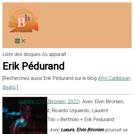
Aller
au
contenu
Liste des disques où apparaît
Erik Pédurand
[Recherchez aussi Erik Pédurand sur le blog
Afro Caribbean
Beats
]
Lueurs
(Elvin Bironien, 2022)
. Avec Elvin Bironien,
Gregory Privat, Ricardo Izquierdo, Laurent
Emmanuel « Tilo » Bertholo + Erik Pedurand
En deux mots :
Avec
Lueurs
,
Elvin Bironien
poursuit sa