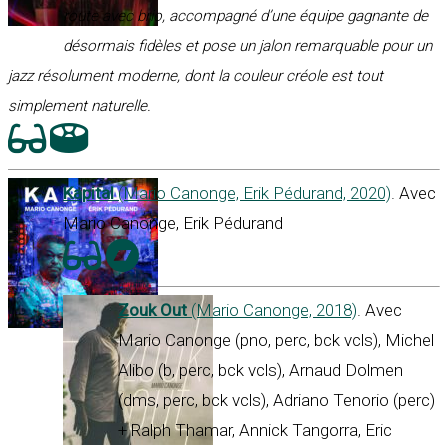
route avec brio, accompagné d’une équipe gagnante de
désormais fidèles et pose un jalon remarquable pour un
jazz résolument moderne, dont la couleur créole est tout
simplement naturelle.
Kapital
(Mario Canonge, Erik Pédurand, 2020)
. Avec
Mario Canonge, Erik Pédurand
Zouk Out
(Mario Canonge, 2018)
. Avec
Mario Canonge (pno, perc, bck vcls), Michel
Alibo (b, perc, bck vcls), Arnaud Dolmen
(dms, perc, bck vcls), Adriano Tenorio (perc)
+ Ralph Thamar, Annick Tangorra, Eric