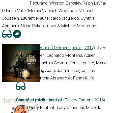
Pédurand, Winston Berkeley, Ralph Lavital,
Orlando Valle "Maraca", Josiah Woodson, Michael
Joussein, Laurent Maur, Ricardo Izquierdo, Cynthia
Abraham, Nirina Rakotomavo & Michael Mossman.
Tonbé Lévé
(Arnaud Dolmen quartet, 2017)
. Avec
Arnaud Dolmen, Leonardo Montana, Adrien
Sanchez & Joachim Govin + Lionel Louéké, Mario
Canonge, Irving Acao, Jasmina Legros, Erik
Pédurand, Cynthia Abraham et Fanm Ki Ka.
Chanté et mizik - best of
(Thierry Fanfant, 2016)
.
Avec Thierry Fanfant, Tony Chasseur, Michelle