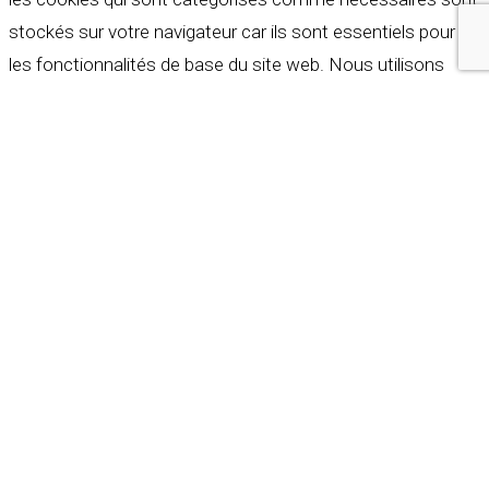
stockés sur votre navigateur car ils sont essentiels pour
les fonctionnalités de base du site web. Nous utilisons
également des cookies tiers qui nous aident à analyser et à
comprendre comment vous utilisez ce site web. Ces
cookies ne seront stockés dans votre navigateur qu'avec
votre consentement. Vous avez également la possibilité de
refuser ces cookies. Mais la désactivation de certains de
ces cookies peut affecter votre expérience de navigation.
Indispensables
Indispensables
Toujours activé
Necessary cookies are absolutely essential for the
website to function properly. These cookies ensure basic
functionalities and security features of the website,