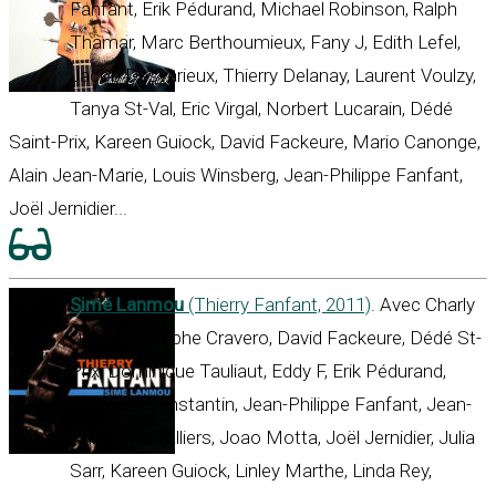
Fanfant, Erik Pédurand, Michael Robinson, Ralph
Thamar, Marc Berthoumieux, Fany J, Edith Lefel,
Jacob Desvarieux, Thierry Delanay, Laurent Voulzy,
Tanya St-Val, Eric Virgal, Norbert Lucarain, Dédé
Saint-Prix, Kareen Guiock, David Fackeure, Mario Canonge,
Alain Jean-Marie, Louis Winsberg, Jean-Philippe Fanfant,
Joël Jernidier...
Simé Lanmou
(Thierry Fanfant, 2011)
. Avec Charly
Obin, Christophe Cravero, David Fackeure, Dédé St-
Prix, Dominique Tauliaut, Eddy F, Erik Pédurand,
François Constantin, Jean-Philippe Fanfant, Jean-
Philippe Grivalliers, Joao Motta, Joël Jernidier, Julia
Sarr, Kareen Guiock, Linley Marthe, Linda Rey,