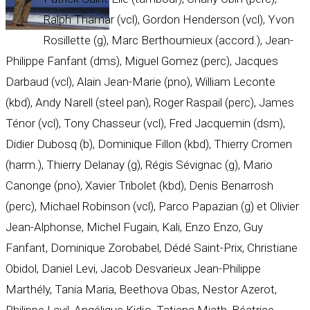
Ralph Thamar (vcl), Gordon Henderson (vcl), Yvon
Rosillette (g), Marc Berthoumieux (accord.), Jean-
Philippe Fanfant (dms), Miguel Gomez (perc), Jacques
Darbaud (vcl), Alain Jean-Marie (pno), William Leconte
(kbd), Andy Narell (steel pan), Roger Raspail (perc), James
Ténor (vcl), Tony Chasseur (vcl), Fred Jacquemin (dsm),
Didier Dubosq (b), Dominique Fillon (kbd), Thierry Cromen
(harm.), Thierry Delanay (g), Régis Sévignac (g), Mario
Canonge (pno), Xavier Tribolet (kbd), Denis Benarrosh
(perc), Michael Robinson (vcl), Parco Papazian (g) et Olivier
Jean-Alphonse, Michel Fugain, Kali, Enzo Enzo, Guy
Fanfant, Dominique Zorobabel, Dédé Saint-Prix, Christiane
Obidol, Daniel Levi, Jacob Desvarieux Jean-Philippe
Marthély, Tania Maria, Beethova Obas, Nestor Azerot,