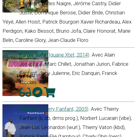
Charles, Charles Naigre, Jérôme Castry, Didier
Juste, Dominique Berose, Didier Bride, Christian
Yéyé, Allen Hoist, Patrick Bourgoin Xavier Richardeau, Alex
Perdigon, Kako Bessot, Bruno Jofa, Claire Honorat, Marie
Belin, Caroline Glory, Jean-Claude Floro
Purple Sofa
(Iguane Xtet, 2014)
. Avec Alain
Joséphine, Marc Chillet, Jonathan Jurion, Fabrice
Fanfant, Joby Julienne, Eric Danquin, Franck
Nicolas
Intimes
(Thierry Fanfant, 2005)
. Avec Thierry
Fanfant (b, cb, drms prog.), Norbert Lucarain (vibe),
Jean-Luc Léonardon (wurl.), Thierry Vaton (kbd),
Patrick Saint-Elié (tambour), Charly Obin (perc),