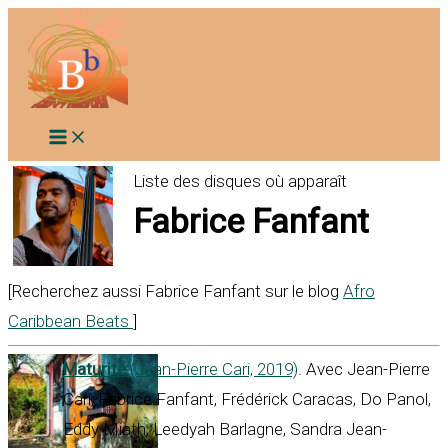
Aller
au
contenu
Liste des disques où apparaît
Fabrice Fanfant
[Recherchez aussi Fabrice Fanfant sur le blog
Afro
Caribbean Beats
]
Maturité
(Jean-Pierre Cari, 2019)
. Avec Jean-Pierre
Cari, Fabrice Fanfant, Frédérick Caracas, Do Panol,
Eddy Miath, Leedyah Barlagne, Sandra Jean-