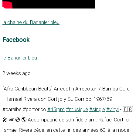
la chaine du Bananier bleu
Facebook
le Bananier bleu
2 weeks ago
[Afro Caribbean Beats] Arrecotin Arrecotan / Bamba Cure
– Ismael Rivera con Cortijo y Su Combo, 1967/69 -
#caraïbe #portorico
#45rpm
#musique
#single
#vinyl
- 🇵🇷
🎤 🎺 💿 🌎 Accompagné de son fidèle ami, Rafael Cortijo,
Ismael Rivera cède, en cette fin des années 60, à la mode