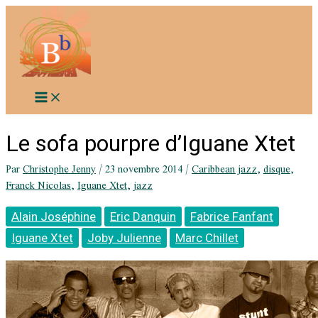
Aller
au
contenu
Le sofa pourpre d’Iguane Xtet
Par
Christophe Jenny
/
23 novembre 2014
/
Caribbean jazz
,
disque
,
Franck Nicolas
,
Iguane Xtet
,
jazz
Alain Joséphine
Eric Danquin
Fabrice Fanfant
Iguane Xtet
Joby Julienne
Marc Chillet