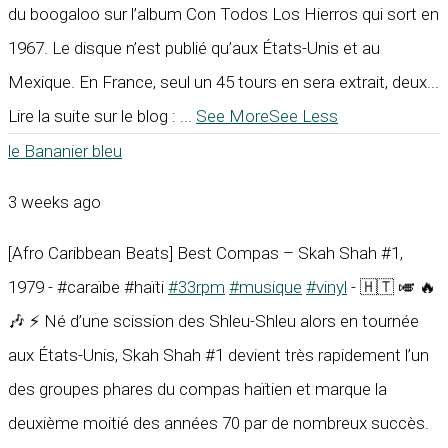
du boogaloo sur l’album Con Todos Los Hierros qui sort en
1967. Le disque n’est publié qu’aux États-Unis et au
Mexique. En France, seul un 45 tours en sera extrait, deux...
Lire la suite sur le blog :
...
See More
See Less
le Bananier bleu
3 weeks ago
[Afro Caribbean Beats] Best Compas – Skah Shah #1,
1979 - #caraïbe #haïti
#33rpm
#musique
#vinyl
- 🇭🇹 🎺 🔥
🎶 ⚡ Né d’une scission des Shleu-Shleu alors en tournée
aux États-Unis, Skah Shah #1 devient très rapidement l’un
des groupes phares du compas haïtien et marque la
deuxième moitié des années 70 par de nombreux succès.