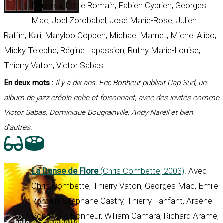
Bonheur, Emile Romain, Fabien Cyprien, Georges
Mac, Joel Zorobabel, José Marie-Rose, Julien
Raffin, Kali, Maryloo Coppen, Michael Marnet, Michel Alibo,
Micky Telephe, Régine Lapassion, Ruthy Marie-Louise,
Thierry Vaton, Victor Sabas
En deux mots :
Il y a dix ans, Eric Bonheur publiait Cap Sud, un
album de jazz créole riche et foisonnant, avec des invités comme
Victor Sabas, Dominique Bougrainville, Andy Narell et bien
d'autres.
La Danse de Flore
(Chris Combette, 2003)
. Avec
Chris Combette, Thierry Vaton, Georges Mac, Emile
Romain, Stéphane Castry, Thierry Fanfant, Arsène
Popo, Eric Bonheur, William Camara, Richard Arame,