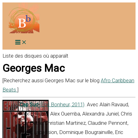
Aller
au
contenu
Liste des disques où apparaît
Georges Mac
[Recherchez aussi Georges Mac sur le blog
Afro Caribbean
Beats
]
Cap Sud
(Eric Bonheur, 2011)
. Avec Alain Ravaud,
Alex El Rubio, Alex Ouemba, Alexandra Juniel, Chris
Combette, Christian Martinez, Claudine Pennont,
Denis Lapassion, Dominique Bougrainville, Eric