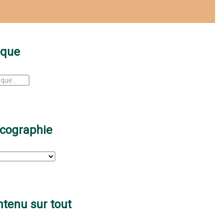
sque
scographie
tenu sur tout