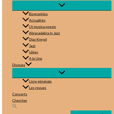
Biographies
Actualités
Ut musica poesis
Abracadabra in Jazz
Djaz Kreyol
Jazz
Idées
A la Une
Disques
Liste générale
Les revues
Concerts
Chercher