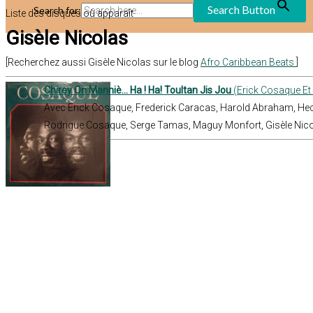
Search Button
Search for:
Liste des disques où apparaît
Gisèle Nicolas
[Recherchez aussi Gisèle Nicolas sur le blog
Afro Caribbean Beats
]
Chirey On Manniè... Ha ! Ha! Toultan Jis Jou
(Erick Cosaque Et
Avec Erick Cosaque, Frederick Caracas, Harold Abraham, Hec
Rodrigue Cosaque, Serge Tamas, Maguy Monfort, Gisèle Nic