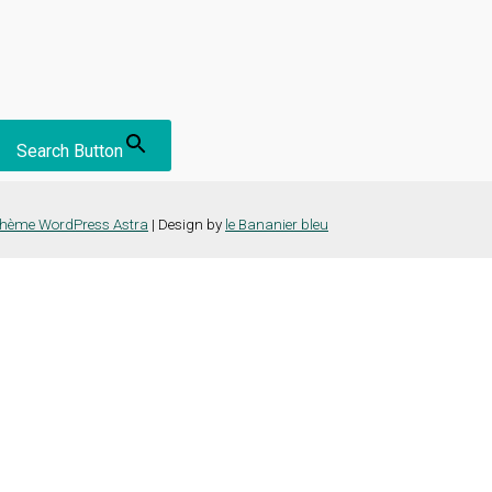
Search Button
hème WordPress Astra
| Design by
le Bananier bleu
nce la plus pertinente en mémorisant vos préférences et vos visites répét
es cookies" pour fournir un consentement contrôlé.