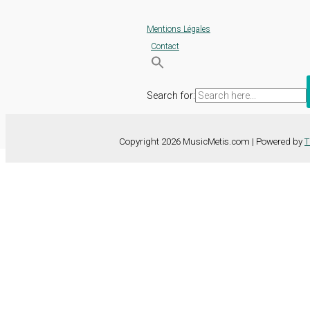
Mentions Légales
Contact
Search for:
Copyright 2026 MusicMetis.com | Powered by
T
Nous utilisons des cookies sur notre site Web pour vous offrir l'expérie
TOUS les cookies. Toutefois, vous pouvez modifier les "Paramètres d
Paramètres des cookies
Tout accepter
Fermer
Détails de la confidentialité