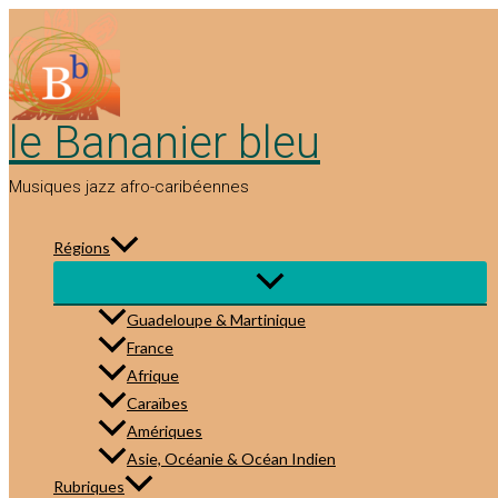
Aller
au
contenu
le Bananier bleu
Musiques jazz afro-caribéennes
Régions
Guadeloupe & Martinique
France
Afrique
Caraïbes
Amériques
Asie, Océanie & Océan Indien
Rubriques