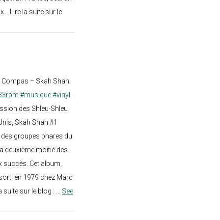
.. Lire la suite sur le
st Compas – Skah Shah
33rpm
#musique
#vinyl
-
ission des Shleu-Shleu
-Unis, Skah Shah #1
un des groupes phares du
a deuxième moitié des
 succès. Cet album,
sorti en 1979 chez Marc
a suite sur le blog :
...
See