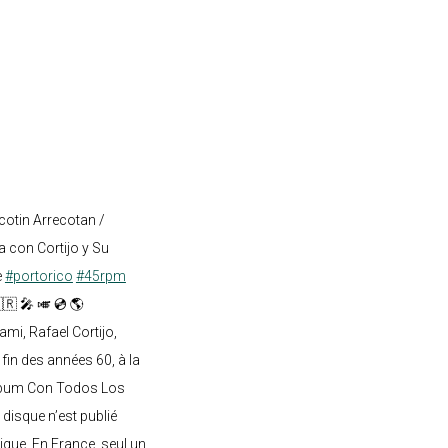
cotin Arrecotan /
 con Cortijo y Su
e
#portorico
#45rpm
🇷 🎤 🎺 💿 🌎
mi, Rafael Cortijo,
 fin des années 60, à la
lbum Con Todos Los
 disque n’est publié
ique. En France, seul un