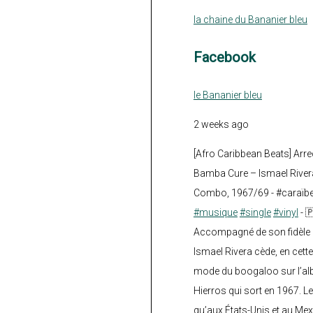
la chaine du Bananier bleu
Facebook
le Bananier bleu
2 weeks ago
[Afro Caribbean Beats] Arre
Bamba Cure – Ismael Rivera
Combo, 1967/69 - #caraïb
#musique
#single
#vinyl
- 
Accompagné de son fidèle a
Ismael Rivera cède, en cette
mode du boogaloo sur l’a
Hierros qui sort en 1967. Le
qu’aux États-Unis et au Mex