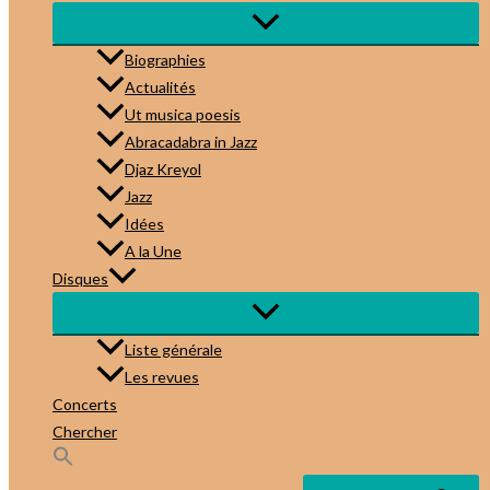
Biographies
Actualités
Ut musica poesis
Abracadabra in Jazz
Djaz Kreyol
Jazz
Idées
A la Une
Disques
Liste générale
Les revues
Concerts
Chercher