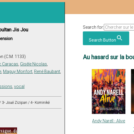
Search for:
oultan Jis Jou
mension
Search Button
Au hasard sur la bou
on (C.M. 1133)
ic Caracas
,
Gisèle Nicolas
,
e
,
Maguy Monfort
,
René Baubant
,
ssions
,
vocal
/ 3- Joué Zizipan / 4- Kominiké
Andy Narell - Alive