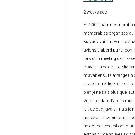
2 weeks ago
En 2004, parmi les nombre
mémorables organisés au C
Kiavué avait fait venir le Z
avions d’abord pu rencontr
lors d’un meeting de press
et avec l’aide de Luc Micha
m’avait ensuite arrangé un 
j’avais pu réaliser dans les
bien je ne sais plus quel aut
Verdure) dans l’après-midi.
le trac que j’avais, mais je 
assez de m’avoir donné cette
un concert exceptionnel au 
avions pu de nouveau discu