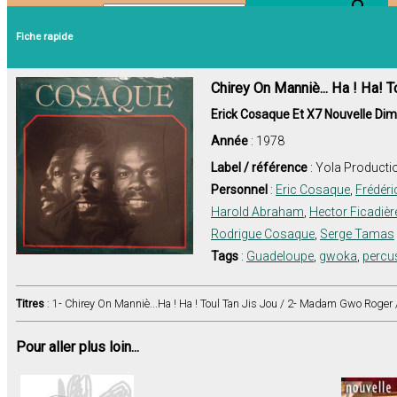
Search Button
Search for:
Fiche rapide
Chirey On Manniè... Ha ! Ha! T
Erick Cosaque Et X7 Nouvelle Di
Année
: 1978
Label / référence
: Yola Producti
Personnel
:
Eric Cosaque
,
Frédér
Harold Abraham
,
Hector Ficadièr
Rodrigue Cosaque
,
Serge Tamas
Tags
:
Guadeloupe
,
gwoka
,
percu
Titres
: 1- Chirey On Manniè...Ha ! Ha ! Toul Tan Jis Jou / 2- Madam Gwo Roger 
Pour aller plus loin...