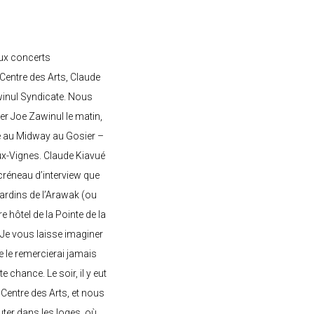
ux concerts
entre des Arts, Claude
awinul Syndicate. Nous
er Joe Zawinul le matin,
e au Midway au Gosier –
ux-Vignes. Claude Kiavué
créneau d’interview que
 jardins de l’Arawak (ou
re hôtel de la Pointe de la
 Je vous laisse imaginer
ne le remercierai jamais
 chance. Le soir, il y eut
Centre des Arts, et nous
ter dans les loges, où