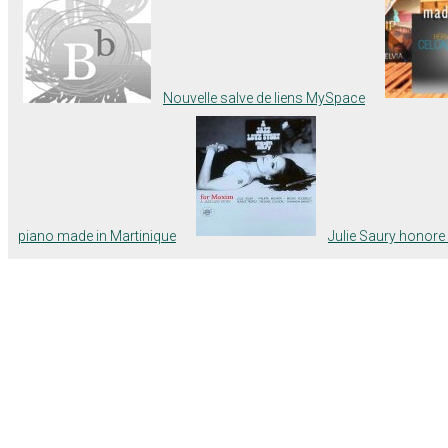
Nouvelle salve de liens MySpace
piano made in Martinique
Julie Saury honore