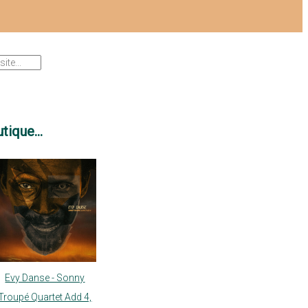
tique...
Evy Danse - Sonny
Troupé Quartet Add 4,