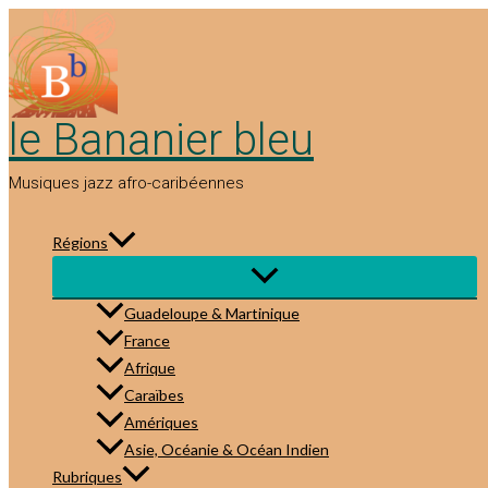
Aller
au
contenu
le Bananier bleu
Musiques jazz afro-caribéennes
Régions
Guadeloupe & Martinique
France
Afrique
Caraïbes
Amériques
Asie, Océanie & Océan Indien
Rubriques