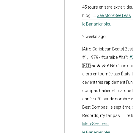
45 tours en sera extrait, deux.
blog :
...
See More
See Less
le Bananier bleu
2 weeks ago
[Afro Caribbean Beats] Be
#1, 1979 - #caraïbe #haïti
#
🇭🇹 🎺 🔥 🎶 ⚡ Né d’une sc
alors en tournée aux États
devient très rapidement l’
compas haïtien et marque l
années 70 par de nombreux
Best Compas, le septième, 
Records, n’y fait pas... Lire l
More
See Less
le Bananier bleu