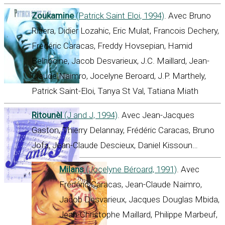
Zoukamine
(Patrick Saint Eloi, 1994)
. Avec Bruno
Ribera, Didier Lozahic, Eric Mulat, Francois Dechery,
Frédéric Caracas, Freddy Hovsepian, Hamid
Belhocine, Jacob Desvarieux, J.C. Maillard, Jean-
Claude Naimro, Jocelyne Beroard, J.P. Marthely,
Patrick Saint-Eloi, Tanya St Val, Tatiana Miath
Ritounèl
(J and J, 1994)
. Avec Jean-Jacques
Gaston, Thierry Delannay, Frédéric Caracas, Bruno
Jofa, Jean-Claude Descieux, Daniel Kissoun…
Milans
(Jocelyne Béroard, 1991)
. Avec
Frédéric Caracas, Jean-Claude Naimro,
Jacob Desvarieux, Jacques Douglas Mbida,
Jean-Christophe Maillard, Philippe Marbeuf,